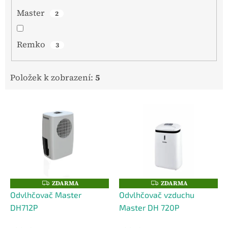
Master
2
Remko
3
Položek k zobrazení:
5
V
ý
p
i
s
p
r
o
ZDARMA
ZDARMA
Z
Z
D
D
d
Odvlhčovač Master
Odvlhčovač vzduchu
A
A
u
R
R
DH712P
Master DH 720P
M
M
k
A
A
t