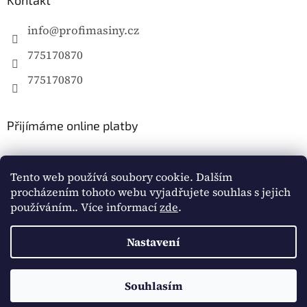
info
@
profimasiny.cz
775170870
775170870
Přijímáme online platby
Tento web používá soubory cookie. Dalším
procházením tohoto webu vyjadřujete souhlas s jejich
používáním.. Více informací
zde
.
Vytvořil Shoptet
Nastavení
Copyright 2026
Profimašiny.cz
. Všechna práva
vyhrazena.
Souhlasím