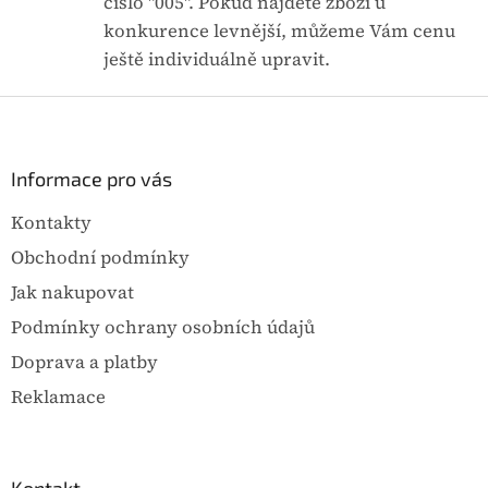
číslo "005". Pokud najdete zboží u
í
p
konkurence levnější, můžeme Vám cenu
r
ještě individuálně upravit.
v
k
Z
y
á
v
ý
p
p
a
Informace pro vás
i
t
s
Kontakty
í
u
Obchodní podmínky
Jak nakupovat
Podmínky ochrany osobních údajů
Doprava a platby
Reklamace
Kontakt