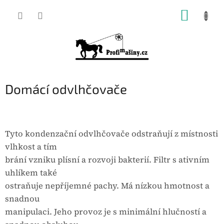
Přejít
NÁKUP
na
KOŠÍK
obsah
Domácí odvlhčovače
Tyto kondenzační odvlhčovače odstraňují z místnosti
vlhkost a tím
brání vzniku plísní a rozvoji bakterií. Filtr s ativním
uhlíkem také
ostraňuje nepříjemné pachy. Má nízkou hmotnost a
snadnou
manipulaci. Jeho provoz je s minimální hlučností a