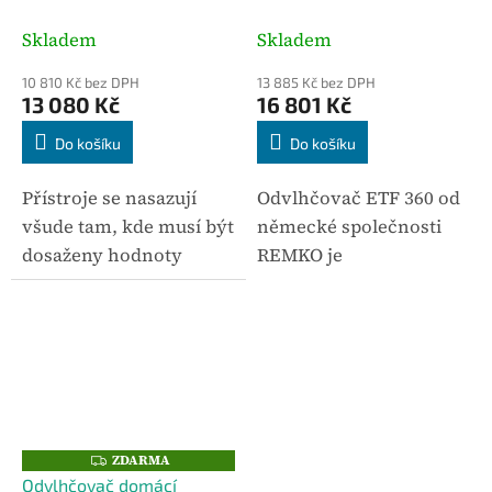
A
A
Skladem
Skladem
10 810 Kč bez DPH
13 885 Kč bez DPH
13 080 Kč
16 801 Kč
Do košíku
Do košíku
Přístroje se nasazují
Odvlhčovač ETF 360 od
všude tam, kde musí být
německé společnosti
dosaženy hodnoty
REMKO je
vysoušených místností,
poloprofesionální
a kde je nutné zabránit
přístroj, který se od
následným
jiných modelů odlišuje
hospodářským ztrátám
digitálním displejem a
(např. vzniku plísní).
čerpadlem kondenzátu
Odvlhčovač...
při zachování...
ZDARMA
Z
D
Odvlhčovač domácí
A