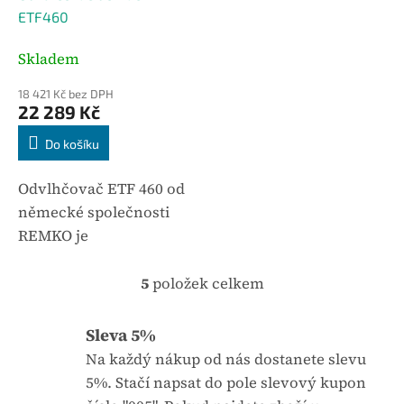
R
ETF460
M
A
Skladem
18 421 Kč bez DPH
22 289 Kč
Do košíku
Odvlhčovač ETF 460 od
německé společnosti
REMKO je
poloprofesionální
přístroj s velice
5
položek celkem
O
výrazným výkonem na
v
l
úrovni profesionálních
Sleva 5%
á
vysoušečů. Od
Na každý nákup od nás dostanete slevu
d
předchozích modelů
a
5%. Stačí napsat do pole slevový kupon
c
se...