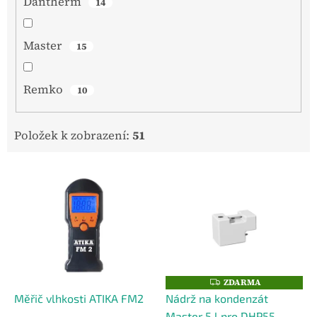
Dantherm
14
Master
15
Remko
10
Položek k zobrazení:
51
V
ý
p
i
s
p
r
o
ZDARMA
Z
D
d
Měřič vlhkosti ATIKA FM2
Nádrž na kondenzát
A
u
R
Master 5 l pro DHP55