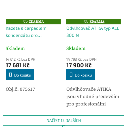
vzhledem nebude rušit,
tak jako průmyslové...
ZDARMA
ZDARMA
Z
Z
D
D
Kazeta s čerpadlem
Odvlhčovač ATIKA typ ALE
A
A
R
R
kondenzátu pro
300 N
M
M
A
A
CDT40/40S a CDT60
Skladem
Skladem
14 612 Kč bez DPH
14 793 Kč bez DPH
17 681 Kč
17 900 Kč
Do košíku
Do košíku
Obj.č. 075617
Odvlhčovače ATIKA
jsou vhodné především
pro profesionální
využití na stavbách, ve
skladech, atd.Mají
NAČÍST 12 DALŠÍCH
intuitivní ovládání,