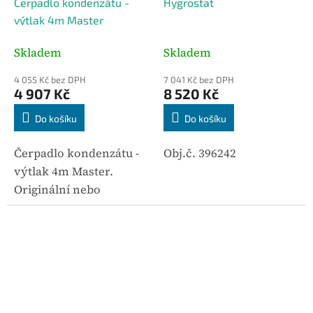
Čerpadlo kondenzátu -
Hygrostat
A
A
R
R
výtlak 4m Master
M
M
A
A
Skladem
Skladem
4 055 Kč bez DPH
7 041 Kč bez DPH
4 907 Kč
8 520 Kč
Do košíku
Do košíku
Čerpadlo kondenzátu -
Obj.č. 396242
výtlak 4m Master.
Originální nebo
kompatibilní
příslušenství určené
pro vybrané modely
zařízení Master. Mezi
hlavní parametry patří
hmotnost 2,8 kg....