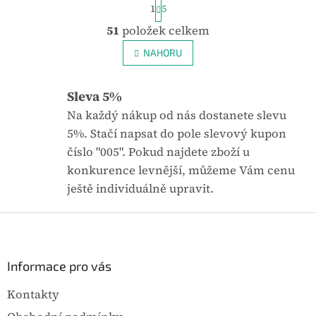
S
1
5
t
robustní konstrukci s
O
r
51
položek celkem
kovovým tělem a
v
á
l
n
odolným kompresorem.
NAHORU
k
á
o
d
v
a
Sleva 5%
á
c
n
Na každý nákup od nás dostanete slevu
í
í
p
5%. Stačí napsat do pole slevový kupon
r
číslo "005". Pokud najdete zboží u
v
konkurence levnější, můžeme Vám cenu
k
y
ještě individuálně upravit.
v
ý
Z
p
á
i
p
s
u
a
Informace pro vás
t
Kontakty
í