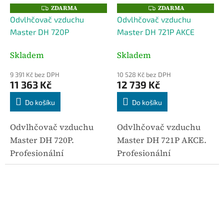
ZDARMA
ZDARMA
Z
Z
D
D
Odvlhčovač vzduchu
Odvlhčovač vzduchu
A
A
R
R
Master DH 720P
Master DH 721P AKCE
M
M
A
A
Skladem
Skladem
9 391 Kč bez DPH
10 528 Kč bez DPH
11 363 Kč
12 739 Kč
Do košíku
Do košíku
Odvlhčovač vzduchu
Odvlhčovač vzduchu
Master DH 720P.
Master DH 721P AKCE.
Profesionální
Profesionální
odvlhčovač vzduchu
odvlhčovač vzduchu
určený pro kontrolu
určený pro kontrolu
vlhkosti, vysoušení a
vlhkosti, vysoušení a
omezení rizika
omezení rizika
kondenzace či vzniku
kondenzace či vzniku