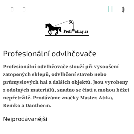
Přejít
NÁKUP
na
KOŠÍK
obsah
Profesionální odvlhčovače
Profesionální odvlhčovače slouží při vysoušení
zatopených sklepů, odvlhčení staveb nebo
průmyslových hal a dalších objektů. Jsou vyrobeny
z odolných materiálů, snadno se čistí a mohou běžet
nepřetržitě. Prodáváme značky Master, Atika,
Remko a Dantherm.
Nejprodávanější