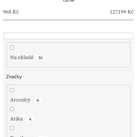
p
968
Kč
127199
Kč
r
o
d
u
k
t
ů
Na skladě
51
Značky
Arcodry
6
Atika
4