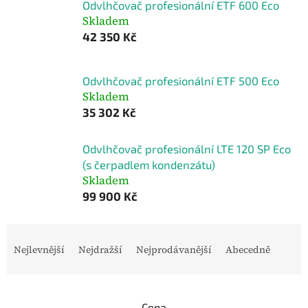
Odvlhčovač profesionální ETF 600 Eco
Skladem
42 350 Kč
Odvlhčovač profesionální ETF 500 Eco
Skladem
35 302 Kč
Odvlhčovač profesionální LTE 120 SP Eco
(s čerpadlem kondenzátu)
Skladem
99 900 Kč
Ř
a
Nejlevnější
Nejdražší
Nejprodávanější
Abecedně
z
e
n
í
Cena