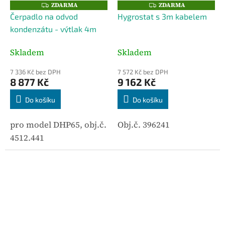
ZDARMA
ZDARMA
Z
Z
D
D
Čerpadlo na odvod
Hygrostat s 3m kabelem
A
A
R
R
kondenzátu - výtlak 4m
M
M
A
A
Skladem
Skladem
7 336 Kč bez DPH
7 572 Kč bez DPH
8 877 Kč
9 162 Kč
Do košíku
Do košíku
pro model DHP65, obj.č.
Obj.č. 396241
4512.441