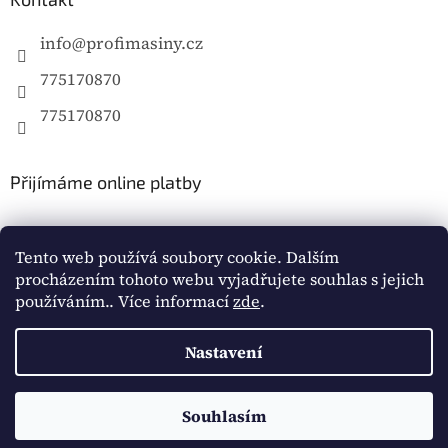
info
@
profimasiny.cz
775170870
775170870
Přijímáme online platby
Tento web používá soubory cookie. Dalším
procházením tohoto webu vyjadřujete souhlas s jejich
používáním.. Více informací
zde
.
Vytvořil Shoptet
Nastavení
Copyright 2026
Profimašiny.cz
. Všechna práva
vyhrazena.
Souhlasím