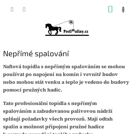
Přejít
NÁKUP
na
KOŠÍK
obsah
Nepřímé spalování
Naftová topidla s nepřímým spalováním se mohou
používat po napojení na komín i vevnitř budov
nebo mohou stát venku a teplo je vedeno do budovy
pomocí pružných hadic.
Tato profesionální topidla s nepřímým
spalováním a zabudovanou palivovou nádrží
splňují požadavky všech provozů. Mají odtah
spalin a možnost připojení pružné hadice