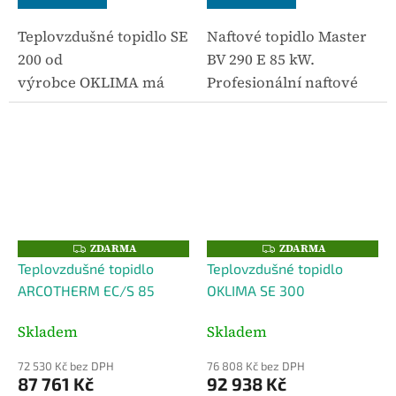
Teplovzdušné topidlo SE
Naftové topidlo Master
200 od
BV 290 E 85 kW.
výrobce OKLIMA má
Profesionální naftové
dvojitý výměník a
topidlo s nepřímým
spaliny se mohou
spalováním odvádí
odvést kouřovodem
spaliny mimo vytápěný
mimo vytápěný prostor.
prostor a do místnosti
Topidlo OKLIMA SE 200
vhání ohřátý vzduch
je vhodné do...
přes tepelný...
ZDARMA
ZDARMA
Z
Z
D
D
Teplovzdušné topidlo
Teplovzdušné topidlo
A
A
R
R
ARCOTHERM EC/S 85
OKLIMA SE 300
M
M
A
A
Skladem
Skladem
72 530 Kč bez DPH
76 808 Kč bez DPH
87 761 Kč
92 938 Kč