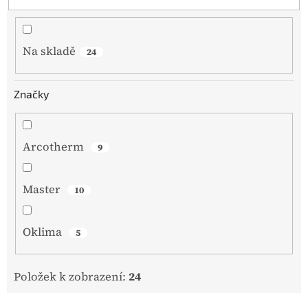
k
t
ů
Na skladě
24
Značky
Arcotherm
9
Master
10
Oklima
5
Položek k zobrazení:
24