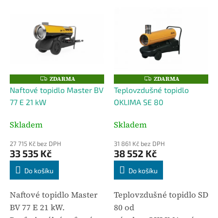
V
ý
p
i
s
p
r
o
ZDARMA
ZDARMA
Z
Z
D
D
d
Naftové topidlo Master BV
Teplovzdušné topidlo
A
A
u
R
R
77 E 21 kW
OKLIMA SE 80
M
M
k
A
A
t
Skladem
Skladem
ů
27 715 Kč bez DPH
31 861 Kč bez DPH
33 535 Kč
38 552 Kč
Do košíku
Do košíku
Naftové topidlo Master
Teplovzdušné topidlo SD
BV 77 E 21 kW.
80 od