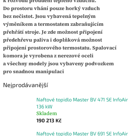
k rozvodu proudění teplého vzduchu.
Do prostoru vhání pouze horký vzduch
bez nečistot. Jsou vybavená tepelným
výměníkem a termostatem zabraňujícím
přehřátí stroje. Je zde možnost připojení
předehřevu paliva i doplňková možnost
připojení prostorového termostatu. Spalovací
komora je vyrobena z nerezové oceli
a všechny modely jsou vybaveny podvozkem
pro snadnou manipulaci
Nejprodávanější
Naftové topidlo Master BV 471 SE InfoAir
136 kW
Skladem
190 213 Kč
Naftové topidlo Master BV 691 SE InfoAir