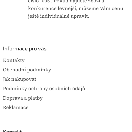
číslo "005". Pokud najdete zboží u
v
konkurence levnější, můžeme Vám cenu
k
y
ještě individuálně upravit.
v
ý
Z
p
á
i
p
s
u
a
Informace pro vás
t
Kontakty
í
Obchodní podmínky
Jak nakupovat
Podmínky ochrany osobních údajů
Doprava a platby
Reklamace
Kontakt