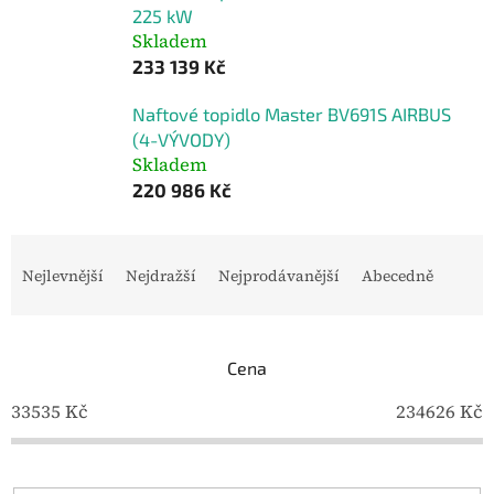
225 kW
Skladem
233 139 Kč
Naftové topidlo Master BV691S AIRBUS
(4-VÝVODY)
Skladem
220 986 Kč
Ř
a
Nejlevnější
Nejdražší
Nejprodávanější
Abecedně
z
e
n
í
Cena
p
33535
Kč
234626
Kč
r
o
d
u