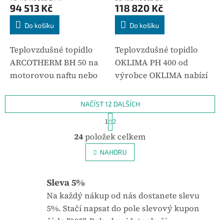
94 513 Kč
118 820 Kč
Do košíku
Do košíku
Teplovzdušné topidlo
Teplovzdušné topidlo
ARCOTHERM BH 50 na
OKLIMA PH 400 od
motorovou naftu nebo
výrobce OKLIMA nabízí
extra lehký topný olej
dvojitý výměník,
ELTO. Tato topidla jsou
dvoustupňové čerpadlo
NAČÍST 12 DALŠÍCH
primárně určena do
a díky kouřovodu je
S
1
2
t
zemědělských objektů
možné spaliny odvádět
O
r
24
položek celkem
jako skleníky,
mimo vytápěný
v
á
l
n
drůbežárny,...
prostor....
NAHORU
k
á
o
d
v
a
Sleva 5%
á
c
n
Na každý nákup od nás dostanete slevu
í
í
p
5%. Stačí napsat do pole slevový kupon
r