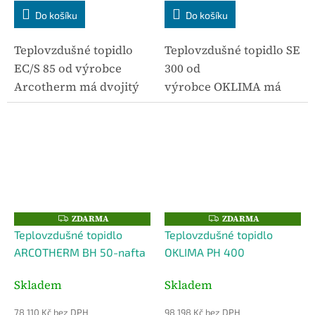
Do košíku
Do košíku
Teplovzdušné topidlo
Teplovzdušné topidlo SE
EC/S 85 od výrobce
300 od
Arcotherm má dvojitý
výrobce OKLIMA má
výměník a spaliny se
dvojitý výměník a
mohou odvést
spaliny se mohou
kouřovodem mimo
odvést kouřovodem
vytápěný prostor.
mimo vytápěný prostor.
Topidlo OKLIMA EC/S je
Topidlo OKLIMA SE 300
vhodné do jakýchkoliv...
je vhodné do...
ZDARMA
ZDARMA
Z
Z
D
D
Teplovzdušné topidlo
Teplovzdušné topidlo
A
A
R
R
ARCOTHERM BH 50-nafta
OKLIMA PH 400
M
M
A
A
Skladem
Skladem
78 110 Kč bez DPH
98 198 Kč bez DPH