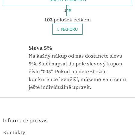
také jako záložní zdroj
pro dílny, stavební
S
1
9
t
elektrické energie pro
práce i domácí použití.
O
r
103
položek celkem
mobilní...
Díky AVR stabilizaci
v
á
l
n
napětí zajišťuje...
NAHORU
k
á
o
d
v
a
Sleva 5%
á
c
n
Na každý nákup od nás dostanete slevu
í
í
p
5%. Stačí napsat do pole slevový kupon
r
číslo "005". Pokud najdete zboží u
v
konkurence levnější, můžeme Vám cenu
k
y
ještě individuálně upravit.
v
ý
Z
p
á
i
p
s
u
a
Informace pro vás
t
Kontakty
í