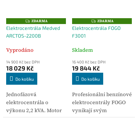
mobilní...
mobilní servisní...
ZDARMA
ZDARMA
Z
Z
D
D
Elektrocentrála Medved
Elektrocentrála FOGO
A
A
R
R
ARCTOS-2200B
F3001
M
M
A
A
Vyprodáno
Skladem
14 900 Kč bez DPH
16 400 Kč bez DPH
18 029 Kč
19 844 Kč
Do košíku
Do košíku
Jednofázová
Profesionální benzínové
elektrocentrála o
elektrocentrály FOGO
výkonu 2,2 kVA. Motor
vynikají svým
B+S.
výkonem,
bezproblémovým
chodem a spolehlivostí