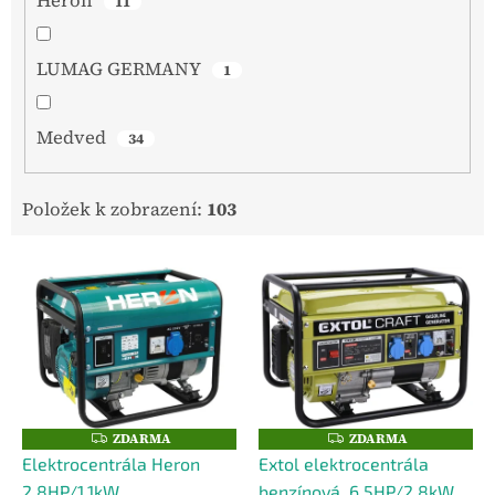
Heron
11
LUMAG GERMANY
1
Medved
34
Položek k zobrazení:
103
V
ý
p
i
s
p
r
o
ZDARMA
ZDARMA
Z
Z
D
D
d
Elektrocentrála Heron
Extol elektrocentrála
A
A
u
R
R
2,8HP/1,1kW
benzínová, 6,5HP/2,8kW