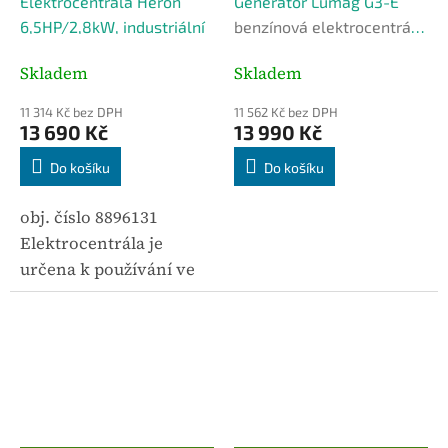
Elektrocentrála Heron
Generátor Lumag G3-E
A
A
R
R
6,5HP/2,8kW, industriální
benzínová elektrocentrála
M
M
A
A
230 V
Skladem
Skladem
11 314 Kč bez DPH
11 562 Kč bez DPH
13 690 Kč
13 990 Kč
Do košíku
Do košíku
obj. číslo 8896131
Elektrocentrála je
určena k používání ve
stavebnictví a při
montážních pracích, ale
také jako záložní zdroj
elektrické energie pro
mobilní...