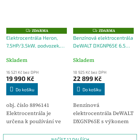
v náročných
provozech.
Elektrocentrály jsou
montovány...
ZDARMA
ZDARMA
Z
Z
D
D
Elektrocentrála Heron,
Benzínová elektrocentrála
A
A
R
R
7,5HP/3,5kW, podvozek,
DeWALT DXGNP65E 6,5
M
M
A
A
elektrický start
kW
Skladem
Skladem
16 521 Kč bez DPH
18 925 Kč bez DPH
19 990 Kč
22 899 Kč
Do košíku
Do košíku
obj. číslo 8896141
Benzínová
Elektrocentrála je
elektrocentrála DeWALT
určena k používání ve
DXGNP65E s výkonem
stavebnictví a při
6,5 kW je výkonný a
montážních pracích, ale
spolehlivý generátor
NAČÍST 12 DALŠÍCH