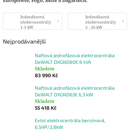
Europower, Fogo, Belle a Dagartech.
Jednofázová
Jednofázová
elektrocentrály
elektrocentrály
1-5 kW
5 - 20 kW
Nejprodávanější
Naftová jednofázová elektrocentrála
DeWALT DXGND80E 8 kVA
Skladem
83 990 Kč
Naftová jednofázová elektrocentrála
DeWALT DXGND63E 6,3 kW
Skladem
55 418 Kč
Extol elektrocentrála benzínová,
6,5HP/2,8kW