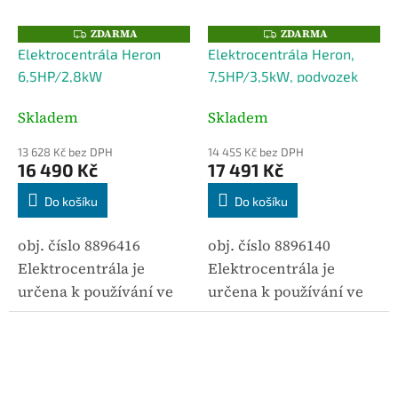
střediska...
Díky AVR stabilizaci je...
ZDARMA
ZDARMA
Z
Z
D
D
Elektrocentrála Heron
Elektrocentrála Heron,
A
A
R
R
6,5HP/2,8kW
7,5HP/3,5kW, podvozek
M
M
A
A
Skladem
Skladem
13 628 Kč bez DPH
14 455 Kč bez DPH
16 490 Kč
17 491 Kč
Do košíku
Do košíku
obj. číslo 8896416
obj. číslo 8896140
Elektrocentrála je
Elektrocentrála je
určena k používání ve
určena k používání ve
stavebnictví a při
stavebnictví a při
montážních pracích, ale
montážních pracích, ale
také jako záložní zdroj
také jako záložní zdroj
elektrické energie pro
elektrické energie pro