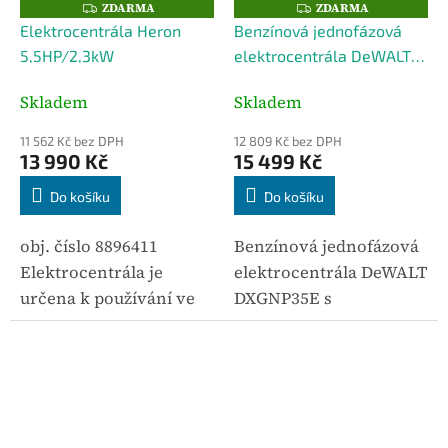
ZDARMA
ZDARMA
Z
Z
D
D
Elektrocentrála Heron
Benzínová jednofázová
A
A
R
R
5,5HP/2,3kW
elektrocentrála DeWALT
M
M
A
A
DXGNP35E 3,5 kW
Skladem
Skladem
11 562 Kč bez DPH
12 809 Kč bez DPH
13 990 Kč
15 499 Kč
Do košíku
Do košíku
obj. číslo 8896411
Benzínová jednofázová
Elektrocentrála je
elektrocentrála DeWALT
určena k používání ve
DXGNP35E s
stavebnictví a při
maximálním výkonem
montážních pracích, ale
3,5 kW (nominálně 3,2
také jako záložní zdroj
kW) je vhodná pro
elektrické energie pro
napájení běžné i
mobilní servisní
náročnější techniky.