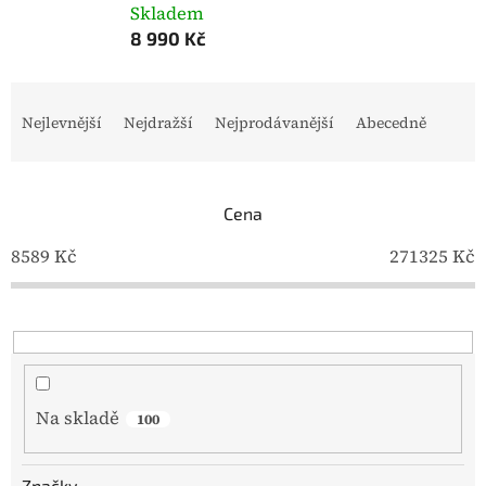
Skladem
8 990 Kč
Ř
a
Nejlevnější
Nejdražší
Nejprodávanější
Abecedně
z
e
n
í
Cena
p
8589
Kč
271325
Kč
r
o
d
u
k
t
ů
Na skladě
100
Značky