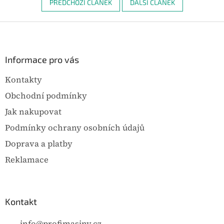
PŘEDCHOZÍ ČLÁNEK
DALŠÍ ČLÁNEK
Z
á
p
a
Informace pro vás
t
Kontakty
í
Obchodní podmínky
Jak nakupovat
Podmínky ochrany osobních údajů
Doprava a platby
Reklamace
Kontakt
info
@
profimasiny.cz