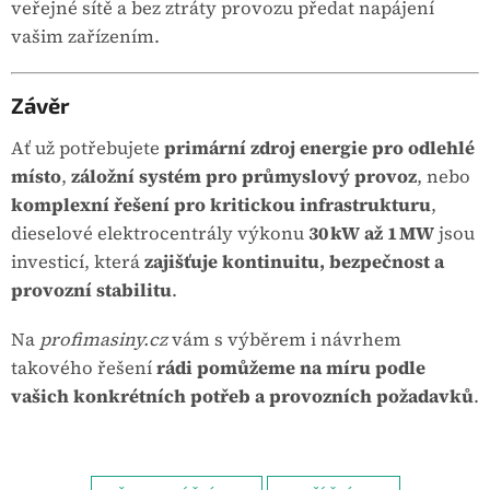
veřejné sítě a bez ztráty provozu předat napájení
vašim zařízením.
Závěr
Ať už potřebujete
primární zdroj energie pro odlehlé
místo
,
záložní systém pro průmyslový provoz
, nebo
komplexní řešení pro kritickou infrastrukturu
,
dieselové elektrocentrály výkonu
30 kW až 1 MW
jsou
investicí, která
zajišťuje kontinuitu, bezpečnost a
provozní stabilitu
.
Na
profimasiny.cz
vám s výběrem i návrhem
takového řešení
rádi pomůžeme na míru podle
vašich konkrétních potřeb a provozních požadavků
.