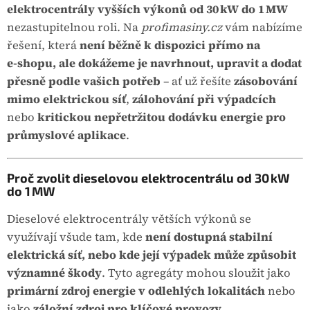
elektrocentrály vyšších výkonů od 30 kW do 1 MW
nezastupitelnou roli. Na
profimasiny.cz
vám nabízíme
řešení, která
není běžně k dispozici přímo na
e‑shopu, ale dokážeme je navrhnout, upravit a dodat
přesně podle vašich potřeb
– ať už řešíte
zásobování
mimo elektrickou síť
,
zálohování při výpadcích
nebo
kritickou nepřetržitou dodávku energie pro
průmyslové aplikace
.
Proč zvolit dieselovou elektrocentrálu od 30 kW
do 1 MW
Dieselové elektrocentrály větších výkonů se
využívají všude tam, kde
není dostupná stabilní
elektrická síť, nebo kde její výpadek může způsobit
významné škody
. Tyto agregáty mohou sloužit jako
primární zdroj energie v odlehlých lokalitách
nebo
jako
záložní zdroj pro klíčové provozy
.