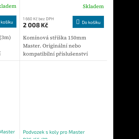
kladem
Skladem
1 660 Kč bez DPH
 košíku
Do košíku
2 008 Kč
 (3m)
Komínová stříška 150mm
Master. Originální nebo
í
kompatibilní příslušenství
ly
určené pro vybrané modely
ní
zařízení Master. Mezi hlavní
 1 kg.
parametry patří hmotnost 2 kg.
Výhodou je určeno...
Master
Podvozek s koly pro Master