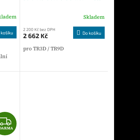
kladem
Skladem
2 200 Kč bez DPH
 košíku
Do košíku
2 662 Kč
pro TR3D / TR9D
lní
metry
ýhodou
Z
DARMA
D