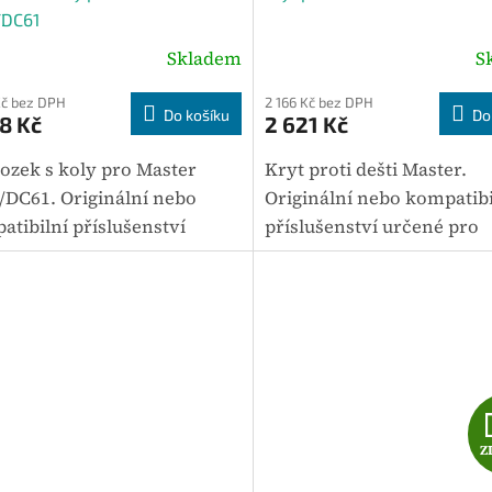
A
/DC61
R
Skladem
S
M
Kč bez DPH
2 166 Kč bez DPH
Do košíku
Do
8 Kč
2 621 Kč
A
ozek s koly pro Master
Kryt proti dešti Master.
/DC61. Originální nebo
Originální nebo kompatibi
atibilní příslušenství
příslušenství určené pro
né pro vybrané modely
vybrané modely zařízení
ení Master. Mezi hlavní
Master. Mezi hlavní para
metry patří hmotnost 4 kg.
patří hmotnost 0,9 kg. V
ou je...
je určeno pro...
Z