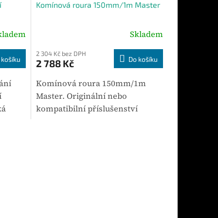
í
Komínová roura 150mm/1m Master
A
R
kladem
Skladem
M
2 304 Kč bez DPH
 košíku
Do košíku
2 788 Kč
A
ání
Komínová roura 150mm/1m
í
Master. Originální nebo
ká
kompatibilní příslušenství
 D a TR
určené pro vybrané modely
onální
zařízení Master. Mezi hlavní
parametry patří hmotnost 3,5
kg. Výhodou je...