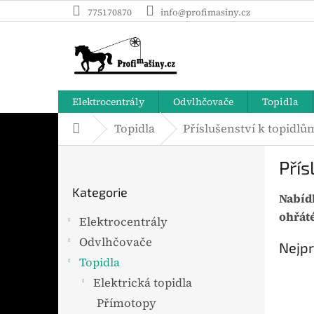
Přejít
775170870
info@profimasiny.cz
na
obsah
Elektrocentrály
Odvlhčovače
Topidla
Topidla
Příslušenství k topidlů
Domů
P
Přís
o
Přeskočit
s
Kategorie
Nabíd
t
kategorie
r
ohřáté
Elektrocentrály
a
Odvlhčovače
n
Nejpr
n
Topidla
í
Elektrická topidla
p
Přímotopy
a