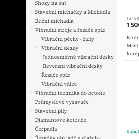
ů
Shozy na suť
Stavební míchačky a Míchadla
1 245 
Ruční míchadla
1 50
Vibrační stroje a řezače spár
Komí
Vibrační pěchy - žaby
Mast
Vibrační desky
komp
Jednosměrné vibrační desky
urče
Reverzní vibrační desky
zaříz
Řezače spár
para
Vibrační válce
kg. V
Vibrační technika do betonu
Průmyslové vysavače
Stavební pily
Diamantové kotouče
Čerpadla
Kabel
Řezačky obkladů a dlažeb -