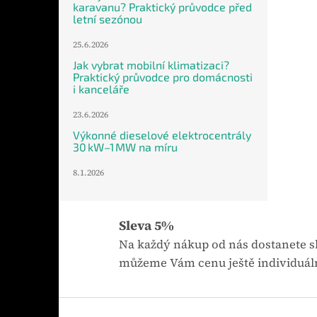
karavanu? Praktický průvodce před
letní sezónou
25.6.2026
Jak vybrat mobilní klimatizaci?
Praktický průvodce pro domácnosti
i kanceláře
23.6.2026
Výkonné dieselové elektrocentrály
30 kW–1 MW na míru
8.1.2026
Sleva 5%
Na každý nákup od nás dostanete sl
můžeme Vám cenu ještě individuáln
Z