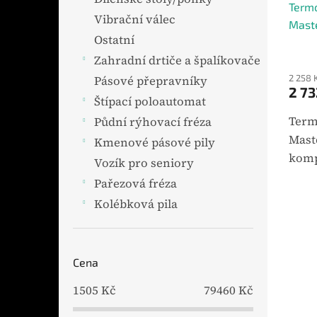
Termo
Vibrační válec
Mast
Ostatní
Zahradní drtiče a špalíkovače
2 258 
Pásové přepravníky
2 73
Štípací poloautomat
Term
Půdní rýhovací fréza
Mast
Kmenové pásové pily
komp
Vozík pro seniory
urče
Pařezová fréza
zaříz
Kolébková pila
para
kg. 
Cena
1505
Kč
79460
Kč