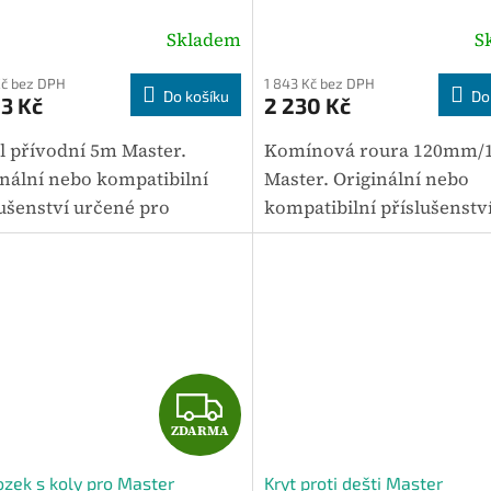
Skladem
S
Kč bez DPH
1 843 Kč bez DPH
Do košíku
Do
3 Kč
2 230 Kč
l přívodní 5m Master.
Komínová roura 120mm/
inální nebo kompatibilní
Master. Originální nebo
lušenství určené pro
kompatibilní příslušenstv
ané modely zařízení
určené pro vybrané mode
er. Mezi hlavní parametry
zařízení Master. Mezi hlav
í hmotnost 1,36 kg. Výhodou
parametry patří hmotnost
čeno...
Výhodou je...
Z
ZDARMA
D
zek s koly pro Master
Kryt proti dešti Master