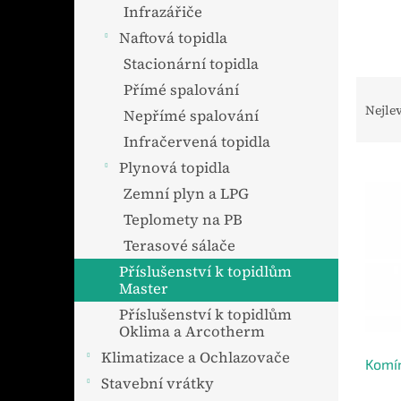
n
Infrazářiče
e
Naftová topidla
l
Stacionární topidla
Ř
Přímé spalování
a
Nejle
Nepřímé spalování
z
Infračervená topidla
e
n
Plynová topidla
V
í
ý
Zemní plyn a LPG
p
p
Teplomety na PB
r
i
o
Terasové sálače
s
d
p
Příslušenství k topidlům
u
r
Master
k
o
Příslušenství k topidlům
t
d
Oklima a Arcotherm
ů
u
Klimatizace a Ochlazovače
k
Komí
Stavební vrátky
t