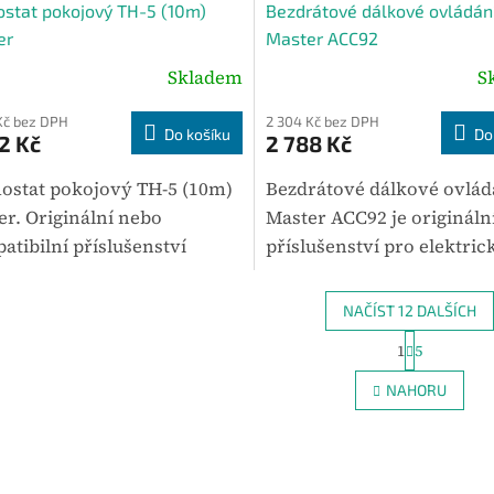
stat pokojový TH-5 (10m)
Bezdrátové dálkové ovládán
er
Master ACC92
Skladem
S
Kč bez DPH
2 304 Kč bez DPH
Do košíku
Do
2 Kč
2 788 Kč
ostat pokojový TH-5 (10m)
Bezdrátové dálkové ovlád
er. Originální nebo
Master ACC92 je origináln
atibilní příslušenství
příslušenství pro elektric
né pro vybrané modely
infračervená topidla TR 3
ení Master. Mezi hlavní
9 D. Je určeno pro profesi
NAČÍST 12 DALŠÍCH
metry patří hmotnost 1,8
použití a zachovává...
S
1
5
O
t
Výhodou...
r
v
NAHORU
á
l
n
á
k
d
o
a
v
c
á