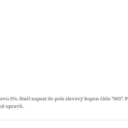
evu 5%. Stačí napsat do pole slevový kupon číslo "005". 
ě upravit.