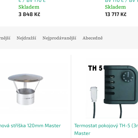
Skladem
Skladem
3 848 Kč
13 717 Kč
vnější
Nejdražší
Nejprodávanější
Abecedně
nová stříška 120mm Master
Termostat pokojový TH-5 (3
Master