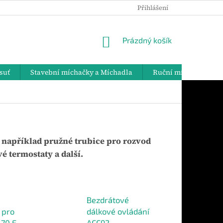
Přihlášení
PODMÍNKY OCHRANY OSOBNÍCH ÚDAJŮ
DOPRAVA A PLATBY
NÁKUPNÍ
Prázdný košík
KOŠÍK
suť
Stavební míchačky a Míchadla
Ruční míchadla
e například pružné trubice pro rozvod
é termostaty a další.
Bezdrátové
 pro
dálkové ovládání
170 E
ACC92