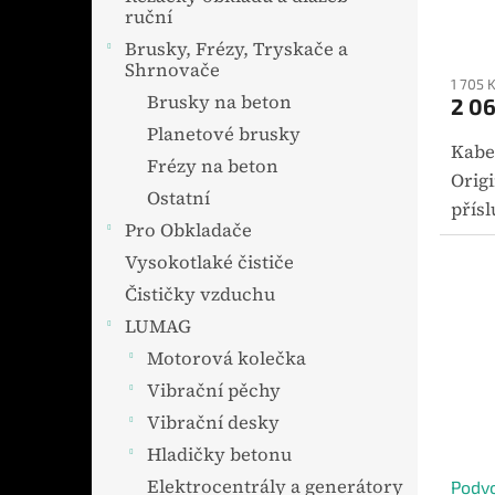
ruční
Brusky, Frézy, Tryskače a
Shrnovače
1 705 
Brusky na beton
2 06
Planetové brusky
Kabe
Frézy na beton
Orig
Ostatní
přís
Pro Obkladače
vybr
Vysokotlaké čističe
Mast
Čističky vzduchu
patř
je ur
LUMAG
Motorová kolečka
Vibrační pěchy
Vibrační desky
Hladičky betonu
Elektrocentrály a generátory
Podvo