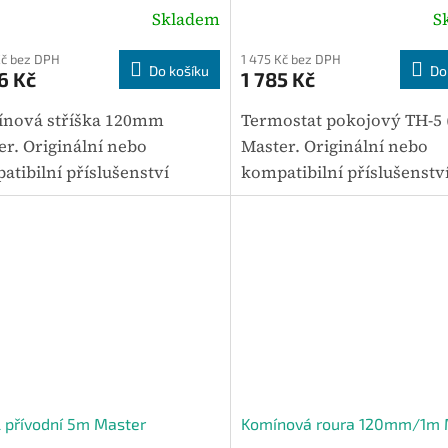
Skladem
S
Kč bez DPH
1 475 Kč bez DPH
Do košíku
Do
6 Kč
1 785 Kč
nová stříška 120mm
Termostat pokojový TH-5
er. Originální nebo
Master. Originální nebo
atibilní příslušenství
kompatibilní příslušenstv
né pro vybrané modely
určené pro vybrané mode
ení Master. Mezi hlavní
zařízení Master. Mezi hlav
metry patří hmotnost 1,5
parametry patří hmotnost
ýhodou je...
Výhodou je...
 přívodní 5m Master
Komínová roura 120mm/1m 