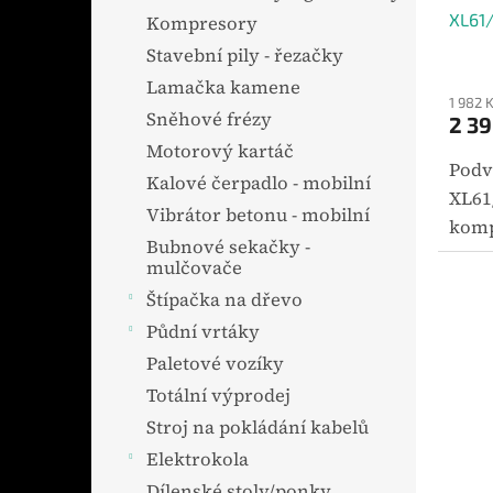
XL61
Kompresory
Stavební pily - řezačky
Lamačka kamene
1 982 
Sněhové frézy
2 39
Motorový kartáč
Podv
Kalové čerpadlo - mobilní
XL61
Vibrátor betonu - mobilní
komp
Bubnové sekačky -
urče
mulčovače
zaříz
Štípačka na dřevo
para
Půdní vrtáky
Výhod
Paletové vozíky
Totální výprodej
Stroj na pokládání kabelů
Elektrokola
Dílenské stoly/ponky