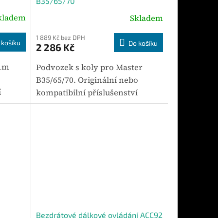
B35/65/70
kladem
Skladem
1 889 Kč bez DPH
 košíku
Do košíku
2 286 Kč
1m
Podvozek s koly pro Master
B35/65/70. Originální nebo
í
kompatibilní příslušenství
ly
určené pro vybrané modely
ní
zařízení Master. Mezi hlavní
 2 kg.
parametry patří hmotnost 3,24
kg. Výhodou...
Bezdrátové dálkové ovládání ACC92