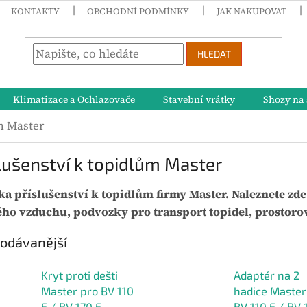
KONTAKTY
OBCHODNÍ PODMÍNKY
JAK NAKUPOVAT
HLEDAT
Klimatizace a Ochlazovače
Stavební vrátky
Shozy na 
m Master
lušenství k topidlům Master
ka příslušenství k topidlům firmy Master. Naleznete zd
ho vzduchu, podvozky pro transport topidel, prostorov
odávanější
Kryt proti dešti
Adaptér na 2
Master pro BV 110
hadice Master
E / BV 170 E
BV 110 E / BV 