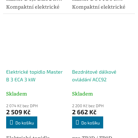
Kompaktní elektrické
Kompaktní elektrické
topidlo s ventilátorem
topidlo s ventilátorem
pro rychlé lokální
pro rychlé lokální
vytápění. Elektrický
vytápění. Elektrický
provoz je bez kouře a
provoz je bez kouře a
zápachu a zařízení je
zápachu a zařízení je
vhodné...
vhodné...
Elektrické topidlo Master
Bezdrátové dálkové
B 3 ECA 3 kW
ovládání ACC92
Skladem
Skladem
2 074 Kč bez DPH
2 200 Kč bez DPH
2 509 Kč
2 662 Kč
Do košíku
Do košíku