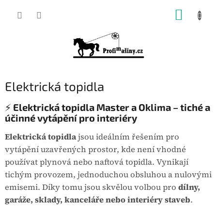
Přejít
NÁKUP
na
KOŠÍK
obsah
Elektrická topidla
⚡
Elektrická topidla Master a Oklima – tiché a
účinné vytápění pro interiéry
Elektrická topidla
jsou ideálním řešením pro
vytápění uzavřených prostor, kde není vhodné
používat plynová nebo naftová topidla. Vynikají
tichým provozem, jednoduchou obsluhou a nulovými
emisemi. Díky tomu jsou skvělou volbou pro
dílny,
garáže, sklady, kanceláře nebo interiéry staveb
.