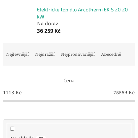
Elektrické topidlo Arcotherm EK S 20 20
kW
Na dotaz
36 259 Kč
Ř
a
Nejlevnější
Nejdražší
Nejprodávanější
Abecedně
z
e
n
í
Cena
p
1113
Kč
75559
Kč
r
o
d
u
k
t
ů