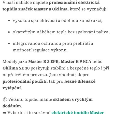
V naší nabídce najdete
profesionální elektrická
topidla značek Master a Oklima
, které se vyznačují:
vysokou spolehlivostí a odolnou konstrukcí,
okamžitým náběhem tepla bez spalování paliva,
integrovanou ochranou proti přehřátí a
možností regulace výkonu.
Modely jako
Master B 3 EPB
,
Master B 9 ECA
nebo
Oklima SE 30
poskytují stabilní a bezpečné teplo i při
nepřetržitém provozu. Jsou vhodná jak pro
profesionální použití
, tak pro
běžné dílenské
vytápění
.
📦 Většinu topidel máme
skladem s rychlým
dodáním
.
➡️ Vyberte si to správné
elektrické topidlo Master