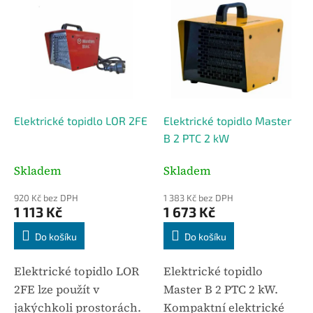
ý
p
i
s
p
r
o
d
Elektrické topidlo LOR 2FE
Elektrické topidlo Master
u
B 2 PTC 2 kW
k
t
Skladem
Skladem
ů
920 Kč bez DPH
1 383 Kč bez DPH
1 113 Kč
1 673 Kč
Do košíku
Do košíku
Elektrické topidlo LOR
Elektrické topidlo
2FE lze použít v
Master B 2 PTC 2 kW.
jakýchkoli prostorách.
Kompaktní elektrické