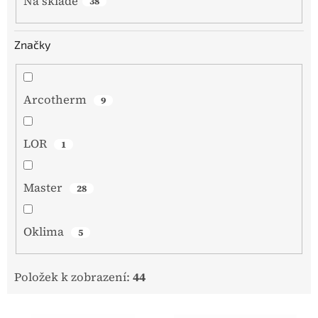
Na skladě
38
Značky
Arcotherm
9
LOR
1
Master
28
Oklima
5
Položek k zobrazení:
44
V