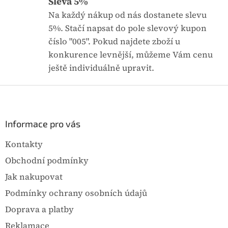
Sleva 5%
k
Na každý nákup od nás dostanete slevu
y
5%. Stačí napsat do pole slevový kupon
v
ý
číslo "005". Pokud najdete zboží u
p
konkurence levnější, můžeme Vám cenu
i
s
ještě individuálně upravit.
u
Z
á
p
a
Informace pro vás
t
Kontakty
í
Obchodní podmínky
Jak nakupovat
Podmínky ochrany osobních údajů
Doprava a platby
Reklamace