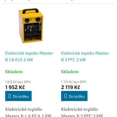
Provoz bez zápachu,
topidlo s ventilátorem
tiché. Regulace výkonu
pro rychlé lokální
ve třech stupních.
vytápění. Elektrický
Topidlo LOR 2FE je
provoz je bez kouře a
vhodné do menších
zápachu a zařízení je
prostorů jako...
vhodné...
Elektrické topidlo Master
Elektrické topidlo Master
B 1,8 ECA 2 kW
B 3 PTC 3 kW
Skladem
Skladem
1 613 Kč bez DPH
1 751 Kč bez DPH
1 952 Kč
2 119 Kč
Do košíku
Do košíku
Elektrické topidlo
Elektrické topidlo
Master B 1,8 ECA 2 kW.
Master B 3 PTC 3 kW.