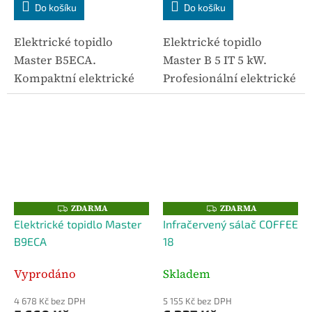
Do košíku
Do košíku
Elektrické topidlo
Elektrické topidlo
Master B5ECA.
Master B 5 IT 5 kW.
Kompaktní elektrické
Profesionální elektrické
topidlo s ventilátorem
topidlo s ventilátorem
pro rychlé lokální
určené pro stavby,
vytápění. Elektrický
dílny, sklady a
provoz je bez kouře a
průmyslové provozy.
zápachu a zařízení je
Elektrický ohřev
vhodné tam, kde...
neprodukuje...
ZDARMA
ZDARMA
Z
Z
D
D
Elektrické topidlo Master
Infračervený sálač COFFEE
A
A
R
R
B9ECA
18
M
M
A
A
Vyprodáno
Skladem
4 678 Kč bez DPH
5 155 Kč bez DPH