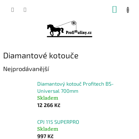
Přejít
NÁKUP
na
KOŠÍK
obsah
Diamantové kotouče
Nejprodávanější
Diamantový kotouč Profitech BS-
Universal 700mm
Skladem
12 266 Kč
CPJ 115 SUPERPRO
Skladem
997 Kč