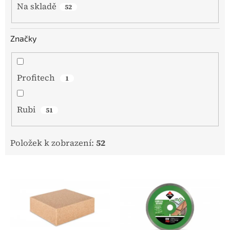
Na skladě
52
Značky
Profitech
1
Rubi
51
Položek k zobrazení:
52
V
ý
p
i
s
p