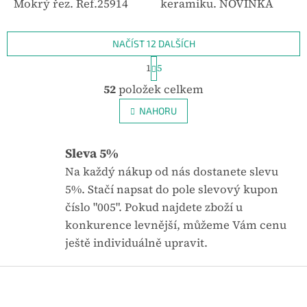
Mokrý řez. Ref.25914
keramiku. NOVINKA
NAČÍST 12 DALŠÍCH
S
1
5
t
O
r
52
položek celkem
v
á
l
n
NAHORU
k
á
o
d
v
a
Sleva 5%
á
c
n
Na každý nákup od nás dostanete slevu
í
í
p
5%. Stačí napsat do pole slevový kupon
r
číslo "005". Pokud najdete zboží u
v
konkurence levnější, můžeme Vám cenu
k
y
ještě individuálně upravit.
v
ý
Z
p
á
i
p
s