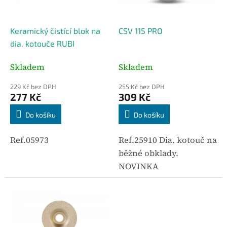
r
o
d
Keramický čistící blok na
CSV 115 PRO
u
dia. kotouče RUBI
k
t
Skladem
Skladem
ů
229 Kč bez DPH
255 Kč bez DPH
277 Kč
309 Kč
Do košíku
Do košíku
Ref.05973
Ref.25910 Dia. kotouč na
běžné obklady.
NOVINKA