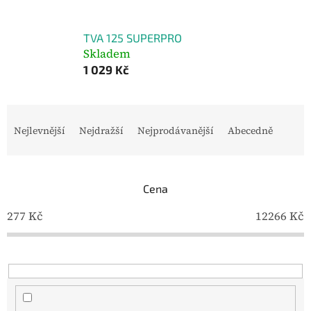
TVA 125 SUPERPRO
Skladem
1 029 Kč
Ř
a
Nejlevnější
Nejdražší
Nejprodávanější
Abecedně
z
e
n
í
Cena
p
277
Kč
12266
Kč
r
o
d
u
k
t
ů