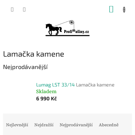
Přejít
NÁKUP
na
KOŠÍK
obsah
Lamačka kamene
Nejprodávanější
Lumag LST 33/14
Lamačka kamene
Skladem
6 990 Kč
Ř
a
Nejlevnější
Nejdražší
Nejprodávanější
Abecedně
z