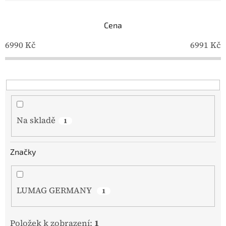
e
n
í
Cena
p
6990
Kč
6991
Kč
r
o
d
u
k
t
ů
Na skladě
1
Značky
LUMAG GERMANY
1
Položek k zobrazení:
1