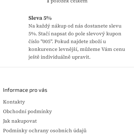
1
položek celkem
O
v
l
Sleva 5%
á
Na každý nákup od nás dostanete slevu
d
a
5%. Stačí napsat do pole slevový kupon
c
číslo "005". Pokud najdete zboží u
í
p
konkurence levnější, můžeme Vám cenu
r
ještě individuálně upravit.
v
k
Z
y
á
v
ý
p
p
a
Informace pro vás
i
t
s
Kontakty
í
u
Obchodní podmínky
Jak nakupovat
Podmínky ochrany osobních údajů