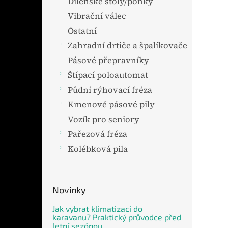
Dílenské stoly/ponky
Vibrační válec
Ostatní
Zahradní drtiče a špalíkovače
Pásové přepravníky
Štípací poloautomat
Půdní rýhovací fréza
Kmenové pásové pily
Vozík pro seniory
Pařezová fréza
Kolébková pila
Novinky
Jak vybrat klimatizaci do
karavanu? Praktický průvodce před
letní sezónou