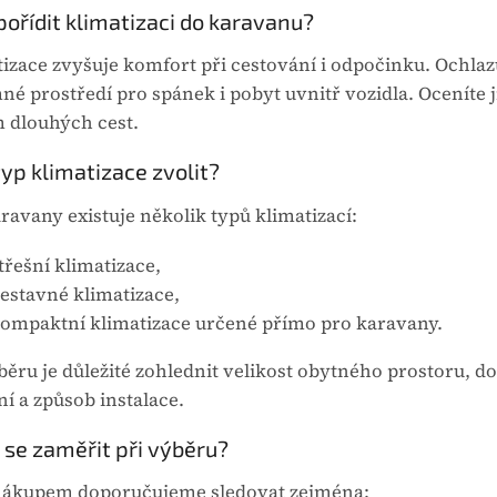
pořídit klimatizaci do karavanu?
izace zvyšuje komfort při cestování i odpočinku. Ochlazu
né prostředí pro spánek i pobyt uvnitř vozidla. Oceníte j
 dlouhých cest.
typ klimatizace zvolit?
ravany existuje několik typů klimatizací:
třešní klimatizace,
estavné klimatizace,
ompaktní klimatizace určené přímo pro karavany.
běru je důležité zohlednit velikost obytného prostoru, d
ní a způsob instalace.
 se zaměřit při výběru?
nákupem doporučujeme sledovat zejména: