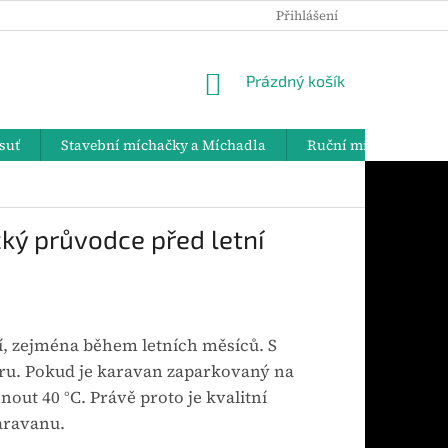
Přihlášení
PODMÍNKY OCHRANY OSOBNÍCH ÚDAJŮ
DOPRAVA A PLATBY
NÁKUPNÍ
Prázdný košík
KOŠÍK
suť
Stavební míchačky a Míchadla
Ruční míchadla
cký průvodce před letní
, zejména během letních měsíců. S
éru. Pokud je karavan zaparkovaný na
ut 40 °C. Právě proto je kvalitní
aravanu.