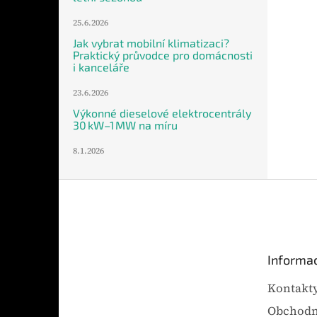
25.6.2026
Jak vybrat mobilní klimatizaci?
Praktický průvodce pro domácnosti
i kanceláře
23.6.2026
Výkonné dieselové elektrocentrály
30 kW–1 MW na míru
8.1.2026
Z
á
p
a
t
Informac
í
Kontakt
Obchodn