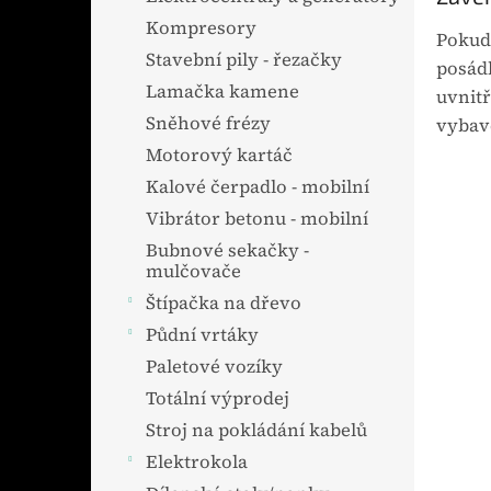
Kompresory
Pokud 
Stavební pily - řezačky
posádk
Lamačka kamene
uvnitř
Sněhové frézy
vybave
Motorový kartáč
Kalové čerpadlo - mobilní
Vibrátor betonu - mobilní
Bubnové sekačky -
mulčovače
Štípačka na dřevo
Půdní vrtáky
Paletové vozíky
Totální výprodej
Stroj na pokládání kabelů
Elektrokola