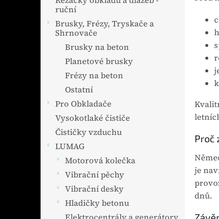
Řezačky obkladů a dlažeb -
ruční
c
Brusky, Frézy, Tryskače a
h
Shrnovače
s
Brusky na beton
r
Planetové brusky
j
Frézy na beton
k
Ostatní
Pro Obkladače
Kvalit
letníc
Vysokotlaké čističe
Čističky vzduchu
Proč 
LUMAG
Němec
Motorová kolečka
je nav
Vibrační pěchy
provoz
Vibrační desky
dnů.
Hladičky betonu
Závě
Elektrocentrály a generátory