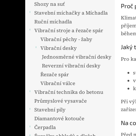
n
Shozy na suť
Proč 
e
Stavební míchačky a Míchadla
l
Klimat
Ruční míchadla
příjem
Vibrační stroje a řezače spár
během
Vibrační pěchy - žaby
Jaký 
Vibrační desky
Jednosměrné vibrační desky
Pro ka
Reverzní vibrační desky
s
Řezače spár
v
Vibrační válce
k
Vibrační technika do betonu
Průmyslové vysavače
Při vý
zaříze
Stavební pily
Diamantové kotouče
Na co
Čerpadla
Před 