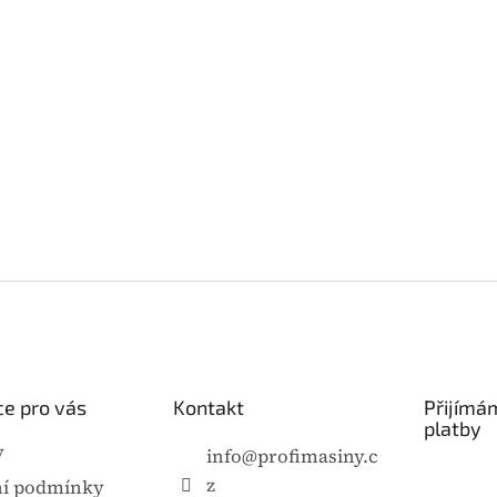
e pro vás
Kontakt
Přijímá
platby
y
info
@
profimasiny.c
z
í podmínky