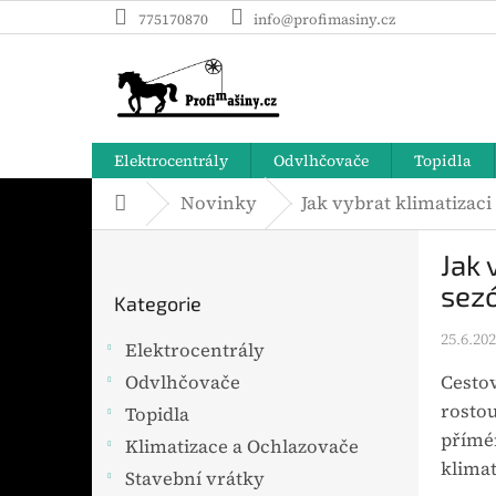
Přejít
775170870
info@profimasiny.cz
na
obsah
Elektrocentrály
Odvlhčovače
Topidla
Novinky
Jak vybrat klimatizac
Domů
P
Jak 
o
Přeskočit
s
sez
Kategorie
t
kategorie
r
25.6.20
Elektrocentrály
a
Cesto
Odvlhčovače
n
rostou
n
Topidla
í
přímém
Klimatizace a Ochlazovače
p
klimat
Stavební vrátky
a