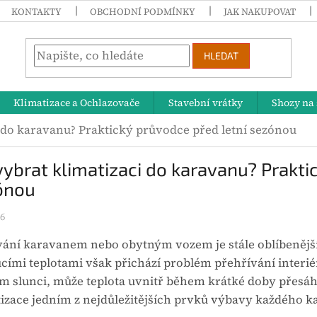
KONTAKTY
OBCHODNÍ PODMÍNKY
JAK NAKUPOVAT
HLEDAT
Klimatizace a Ochlazovače
Stavební vrátky
Shozy na 
i do karavanu? Praktický průvodce před letní sezónou
vybrat klimatizaci do karavanu? Prakti
ónou
26
vání karavanem nebo obytným vozem je stále oblíbenější
cími teplotami však přichází problém přehřívání interi
 slunci, může teplota uvnitř během krátké doby přesáhno
izace jedním z nejdůležitějších prvků výbavy každého k