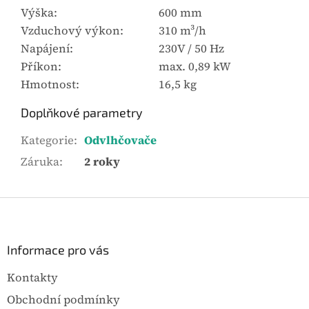
Výška:
600 mm
Vzduchový výkon:
310 m³/h
Napájení:
230V / 50 Hz
Příkon:
max. 0,89 kW
Hmotnost:
16,5 kg
Doplňkové parametry
Kategorie
:
Odvlhčovače
Záruka
:
2 roky
Z
á
p
a
Informace pro vás
t
Kontakty
í
Obchodní podmínky