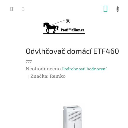
Přejít
NÁKUP
na
KOŠÍK
obsah
Odvlhčovač domácí ETF460
777
P
Neohodnoceno
Podrobnosti hodnocení
r
Značka:
Remko
ů
m
ě
r
n
é
h