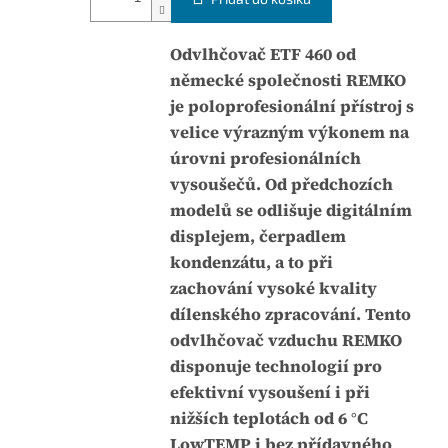
c
e
e
0
n
Odvlhčovač ETF 460 od
,
a
německé společnosti REMKO
0
:
je poloprofesionální přístroj s
z
velice výrazným výkonem na
5
úrovni profesionálních
h
vysoušečů. Od předchozích
v
modelů se odlišuje digitálním
ě
displejem, čerpadlem
z
kondenzátu, a to při
d
zachování vysoké kvality
i
dílenského zpracování. Tento
č
odvlhčovač vzduchu REMKO
e
disponuje technologií pro
k
efektivní vysoušení i při
.
nižších teplotách od 6 °C
LowTEMP i bez přídavného