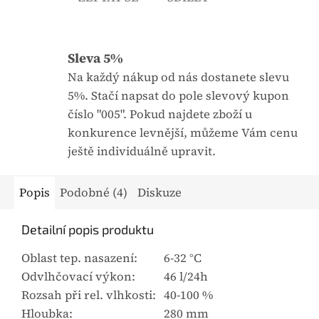
Sleva 5%
Na každý nákup od nás dostanete slevu
5%. Stačí napsat do pole slevový kupon
číslo "005". Pokud najdete zboží u
konkurence levnější, můžeme Vám cenu
ještě individuálně upravit.
Popis
Podobné (4)
Diskuze
Detailní popis produktu
Oblast tep. nasazení:
6-32 °C
Odvlhčovací výkon:
46 l/24h
Rozsah při rel. vlhkosti:
40-100 %
Hloubka:
280 mm