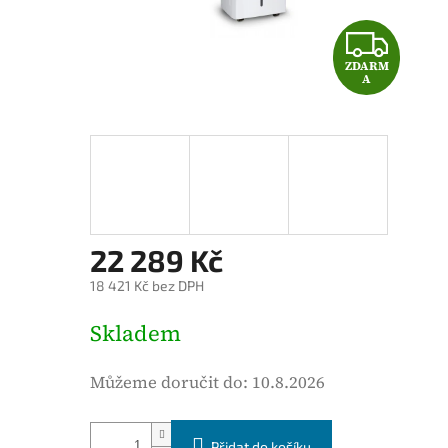
o
Z
d
ZDARM
D
n
A
o
A
c
e
R
n
M
í
p
A
22 289 Kč
r
o
18 421 Kč bez DPH
d
M
Skladem
u
ě
k
r
Můžeme doručit do:
10.8.2026
t
n
u
á
j
Přidat do košíku