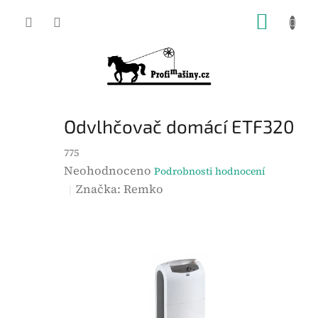
Přejít
NÁKUP
na
KOŠÍK
obsah
Odvlhčovač domácí ETF320
775
P
Neohodnoceno
Podrobnosti hodnocení
r
Značka:
Remko
ů
m
ě
r
n
é
h