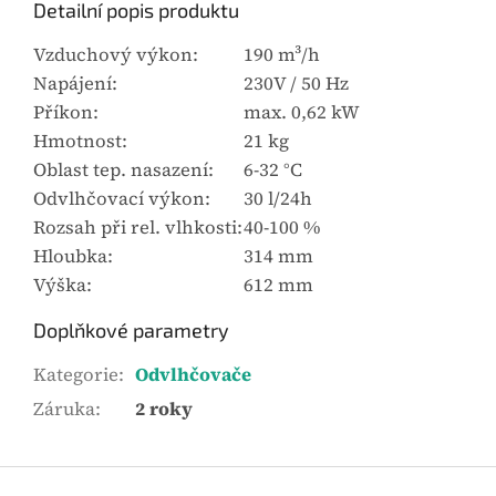
Detailní popis produktu
Vzduchový výkon:
190 m³/h
Napájení:
230V / 50 Hz
Příkon:
max. 0,62 kW
Hmotnost:
21 kg
Oblast tep. nasazení:
6-32 °C
Odvlhčovací výkon:
30 l/24h
Rozsah při rel. vlhkosti:
40-100 %
Hloubka:
314 mm
Výška:
612 mm
Doplňkové parametry
Kategorie
:
Odvlhčovače
Záruka
:
2 roky
Z