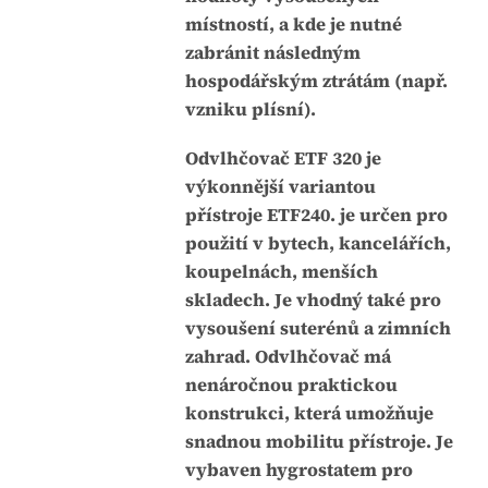
e
místností, a kde je nutné
0
zabránit následným
,
hospodářským ztrátám (např.
0
vzniku plísní).
z
Odvlhčovač ETF 320 je
5
výkonnější variantou
h
přístroje ETF240. je určen pro
v
použití v bytech, kancelářích,
ě
koupelnách, menších
z
skladech. Je vhodný také pro
d
vysoušení suterénů a zimních
i
zahrad. Odvlhčovač má
č
nenáročnou praktickou
e
konstrukci, která umožňuje
k
snadnou mobilitu přístroje. Je
.
vybaven hygrostatem pro