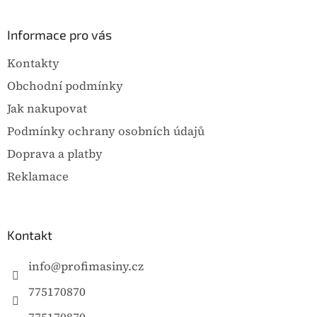
á
p
a
Informace pro vás
t
Kontakty
í
Obchodní podmínky
Jak nakupovat
Podmínky ochrany osobních údajů
Doprava a platby
Reklamace
Kontakt
info
@
profimasiny.cz
775170870