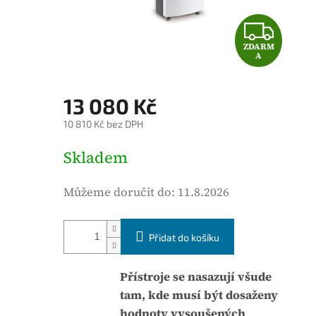
o
Z
d
ZDARM
D
n
A
o
A
c
13 080 Kč
e
R
10 810 Kč bez DPH
n
M
í
M
Skladem
p
ě
A
r
r
Můžeme doručit do:
11.8.2026
o
n
d
á
u
Přidat do košíku
c
k
e
t
n
Přístroje se nasazují všude
u
a
tam, kde musí být dosaženy
j
:
hodnoty vysoušených