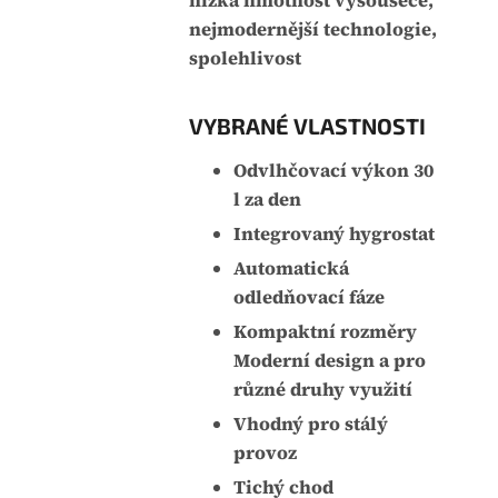
nízká hmotnost vysoušeče,
nejmodernější technologie,
spolehlivost
VYBRANÉ VLASTNOSTI
Odvlhčovací výkon 30
l za den
Integrovaný hygrostat
Automatická
odledňovací fáze
Kompaktní rozměry
Moderní design a pro
různé druhy využití
Vhodný pro stálý
provoz
Tichý chod