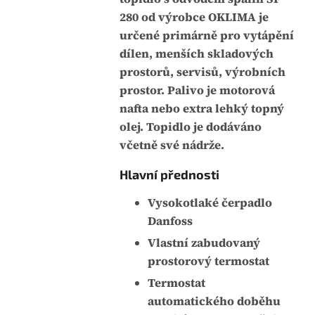
j
:
280 od výrobce OKLIMA je
e
určené primárně pro vytápění
0
dílen, menších skladových
,
prostorů, servisů, výrobních
0
prostor. Palivo je motorová
z
nafta nebo extra lehký topný
5
olej. Topidlo je dodáváno
h
včetně své nádrže.
v
Hlavní přednosti
ě
z
Vysokotlaké čerpadlo
d
Danfoss
i
Vlastní zabudovaný
č
prostorový termostat
e
Termostat
k
automatického doběhu
.