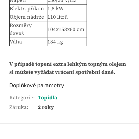
Napětí
230/50 V/Hz
Elektr. příkon
1,5 kW
Objem nádrže
110 litrů
Rozměry
104x153x60 cm
dxvxš
Váha
184 kg
V případě topení extra lehkým topným olejem
si můžete vyžádat vrácení spotřební daně.
Doplňkové parametry
Kategorie
:
Topidla
Záruka
:
2 roky
Z
á