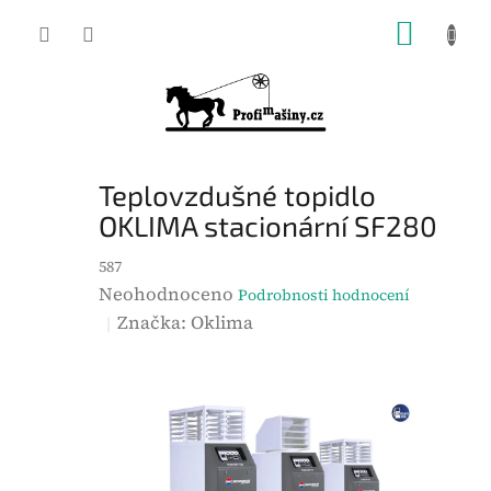
Přejít
NÁKUP
na
KOŠÍK
obsah
Teplovzdušné topidlo
OKLIMA stacionární SF280
587
P
Neohodnoceno
Podrobnosti hodnocení
r
Značka:
Oklima
ů
m
ě
r
n