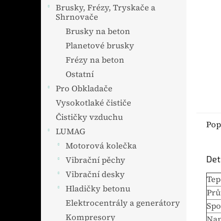
Brusky, Frézy, Tryskače a
Shrnovače
Brusky na beton
Planetové brusky
Frézy na beton
Ostatní
Pro Obkladače
Vysokotlaké čističe
Čističky vzduchu
Pop
LUMAG
Motorová kolečka
Det
Vibrační pěchy
Vibrační desky
Tep
Hladičky betonu
Prů
Elektrocentrály a generátory
Spo
Kompresory
Nap