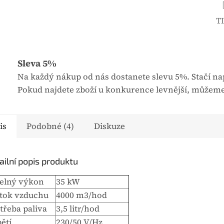
T
Sleva 5%
Na každý nákup od nás dostanete slevu 5%. Stačí nap
Pokud najdete zboží u konkurence levnější, můžeme
is
Podobné (4)
Diskuze
ailní popis produktu
elný výkon
35 kW
tok vzduchu
4000 m3/hod
třeba paliva
3,5 litr/hod
ětí
230/50 V/Hz