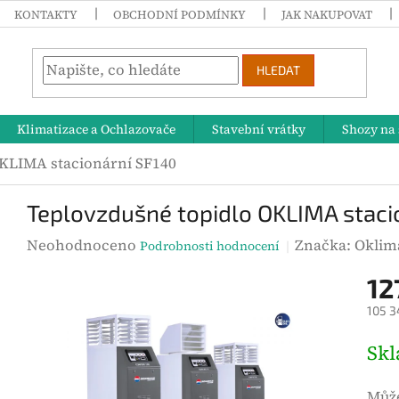
KONTAKTY
OBCHODNÍ PODMÍNKY
JAK NAKUPOVAT
HLEDAT
Klimatizace a Ochlazovače
Stavební vrátky
Shozy na 
OKLIMA stacionární SF140
Teplovzdušné topidlo OKLIMA staci
P
Neohodnoceno
Značka:
Oklim
Podrobnosti hodnocení
r
12
ů
105 3
m
ě
M
Sk
r
ě
n
r
Může