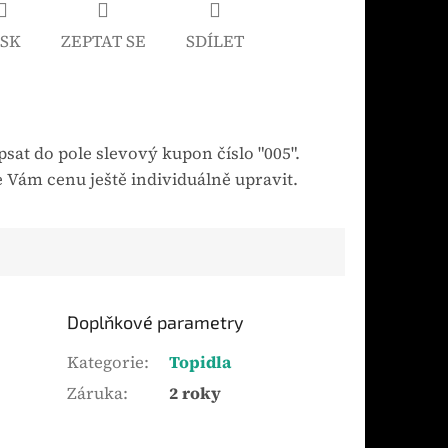
ISK
ZEPTAT SE
SDÍLET
sat do pole slevový kupon číslo "005".
 Vám cenu ještě individuálně upravit.
Doplňkové parametry
Kategorie
:
Topidla
Záruka
:
2 roky