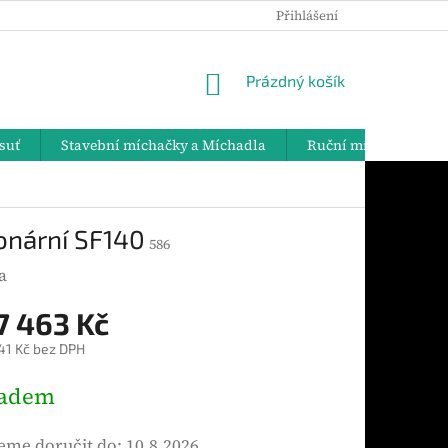
Přihlášení
PODMÍNKY OCHRANY OSOBNÍCH ÚDAJŮ
DOPRAVA A PLATBY
NÁKUPNÍ
Prázdný košík
KOŠÍK
suť
Stavební míchačky a Míchadla
Ruční míchadla
onární SF140
586
a
7 463 Kč
41 Kč bez DPH
ladem
me doručit do:
10.8.2026