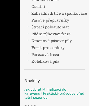
Ostatní
Zahradní drtiče a špalíkovače
Pásové přepravníky
Štípací poloautomat
Půdní rýhovací fréza
Kmenové pásové pily
Vozík pro seniory
Pařezová fréza
Kolébková pila
Novinky
Jak vybrat klimatizaci do
karavanu? Praktický průvodce před
letní sezónou
25.6.2026