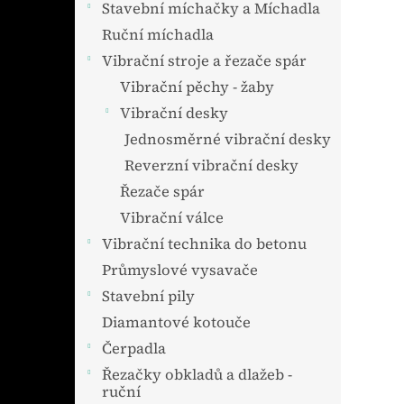
Stavební míchačky a Míchadla
Ruční míchadla
Vibrační stroje a řezače spár
Vibrační pěchy - žaby
Vibrační desky
Jednosměrné vibrační desky
Reverzní vibrační desky
Řezače spár
Vibrační válce
Vibrační technika do betonu
Průmyslové vysavače
Stavební pily
Diamantové kotouče
Čerpadla
Řezačky obkladů a dlažeb -
ruční