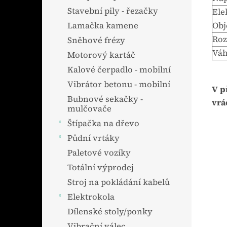
Stavební pily - řezačky
Ele
Lamačka kamene
Obj
Roz
Sněhové frézy
Vá
Motorový kartáč
Kalové čerpadlo - mobilní
Vibrátor betonu - mobilní
V p
Bubnové sekačky -
vrá
mulčovače
Štípačka na dřevo
Půdní vrtáky
Paletové vozíky
Totální výprodej
Stroj na pokládání kabelů
Elektrokola
Dílenské stoly/ponky
Vibrační válec