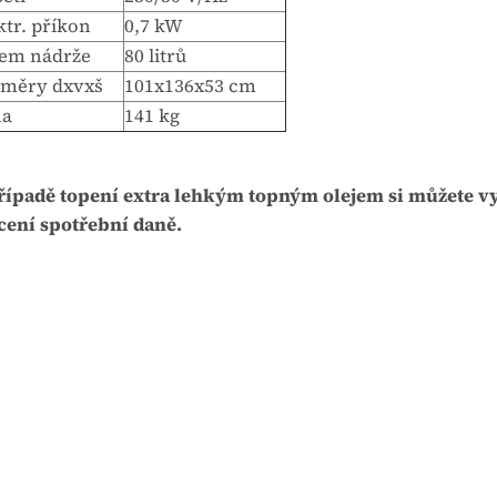
ktr. příkon
0,7 kW
em nádrže
80 litrů
měry dxvxš
101x136x53 cm
ha
141 kg
řípadě topení extra lehkým topným olejem si můžete v
cení spotřební daně.