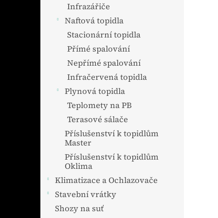
n
Infrazářiče
e
Naftová topidla
l
Stacionární topidla
Přímé spalování
Nepřímé spalování
Infračervená topidla
Plynová topidla
Teplomety na PB
Terasové sálače
Příslušenství k topidlům
Master
Příslušenství k topidlům
Oklima
Klimatizace a Ochlazovače
Stavební vrátky
Shozy na suť