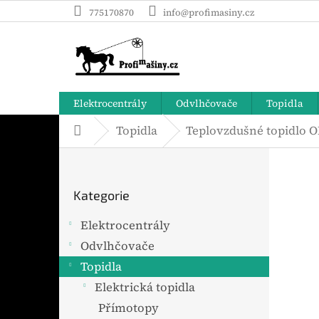
Přejít
775170870
info@profimasiny.cz
na
obsah
Elektrocentrály
Odvlhčovače
Topidla
Topidla
Teplovzdušné topidlo 
Domů
P
o
Přeskočit
s
Kategorie
t
kategorie
r
Elektrocentrály
a
Odvlhčovače
n
n
Topidla
í
Elektrická topidla
p
Přímotopy
a