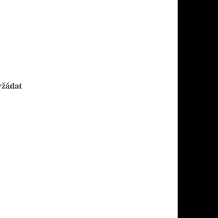
yžádat