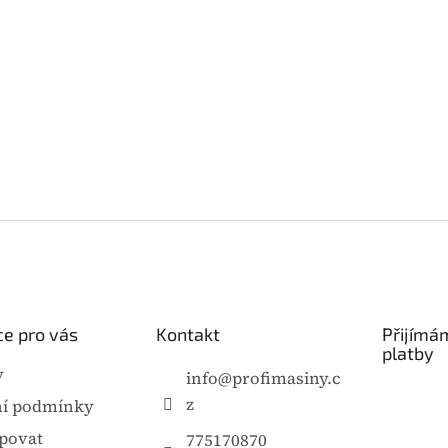
e pro vás
Kontakt
Přijímá
platby
y
info
@
profimasiny.c
z
í podmínky
povat
775170870