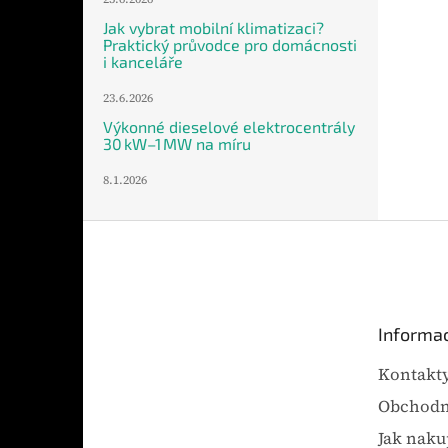
Jak vybrat mobilní klimatizaci?
Praktický průvodce pro domácnosti
i kanceláře
23.6.2026
Výkonné dieselové elektrocentrály
30 kW–1 MW na míru
8.1.2026
Z
á
p
a
t
Informac
í
Kontakt
Obchodn
Jak naku