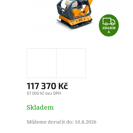
é
h
o
Z
d
ZDARM
D
n
A
o
A
c
e
R
n
M
í
p
A
117 370 Kč
r
o
97 000 Kč bez DPH
d
M
Skladem
u
ě
k
r
Můžeme doručit do:
10.8.2026
t
n
u