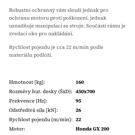
Robustní ochranný rám slouží jednak pro
ochranu motoru proti poškození, jednak
usnadňuje manipulaci se stroje. Součástí rámu je
zvedací oko pro nakládání.
Rychlost pojezdu je cca 22 m/min podle
materiálu podloží.
Hmotnost [kg]
:
160
Rozměry hut. desky (ŠxD)
:
450x700
Frekvence [Hz]
:
95
Odstředivá síla [kN]
:
26
Rychlost pojezdu [m/min]
:
22
Motor
:
Honda GX 200