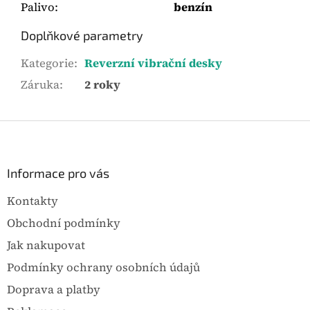
Palivo
:
benzín
Doplňkové parametry
Kategorie
:
Reverzní vibrační desky
Záruka
:
2 roky
Z
á
p
a
Informace pro vás
t
Kontakty
í
Obchodní podmínky
Jak nakupovat
Podmínky ochrany osobních údajů
Doprava a platby