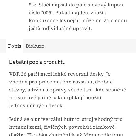
5%. Stačí napsat do pole slevový kupon
číslo "005". Pokud najdete zboží u
konkurence levnější, můžeme Vám cenu
ještě individuálně upravit.
Popis
Diskuze
Detailní popis produktu
VDR 26 patří mezi lehké reverzní desky. Je
vhodná pro práce malého rozsahu, drobné
stavby, údržbu a opravy všude tam, kde stísněné
prostorové poměry komplikují použití
jednosměrných desek.
Jedná se o univerzální hutnící stroj vhodný pro
hutnění zemi, živičných povrchů i zámkové
dlažby. Hloubka zhutnění je až 35cm podle typu