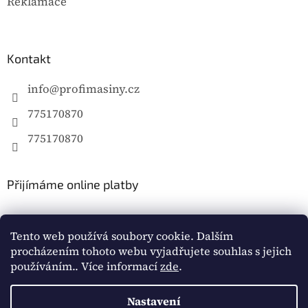
Reklamace
Kontakt
info
@
profimasiny.cz
775170870
775170870
Přijímáme online platby
Tento web používá soubory cookie. Dalším
procházením tohoto webu vyjadřujete souhlas s jejich
používáním.. Více informací
zde
.
Vytvořil Shoptet
Nastavení