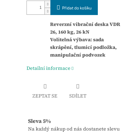
á
j
Přidat do košíku
c
e
e
0
n
Reverzní vibrační deska VDR
,
a
26, 160 kg, 26 kN
0
:
Volitelná výbava: sada
z
skrápění, tlumicí podložka,
5
manipulační podvozek
h
v
Detailní informace
ě
z
d
ZEPTAT SE
SDÍLET
i
č
e
Sleva 5%
k
Na každý nákup od nás dostanete slevu
.