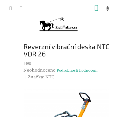
Přejít
NÁKUP
na
KOŠÍK
obsah
Reverzní vibrační deska NTC
VDR 26
4498
P
Neohodnoceno
Podrobnosti hodnocení
r
Značka:
NTC
ů
m
ě
r
n