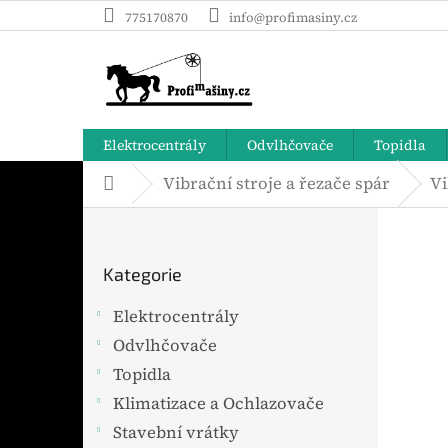
Přejít
775170870
info@profimasiny.cz
na
obsah
Elektrocentrály
Odvlhčovače
Topidla
Vibrační stroje a řezače spár
Vi
Domů
P
o
Přeskočit
s
Kategorie
t
kategorie
r
Elektrocentrály
a
Odvlhčovače
n
n
Topidla
í
Klimatizace a Ochlazovače
p
Stavební vrátky
a