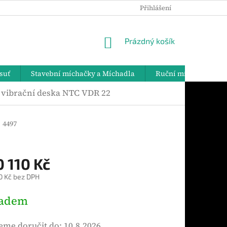
Přihlášení
PODMÍNKY OCHRANY OSOBNÍCH ÚDAJŮ
DOPRAVA A PLATBY
NÁKUPNÍ
Prázdný košík
KOŠÍK
suť
Stavební míchačky a Míchadla
Ruční míchadla
 vibrační deska NTC VDR 22
2
4497
0 110 Kč
0 Kč bez DPH
ladem
me doručit do:
10.8.2026