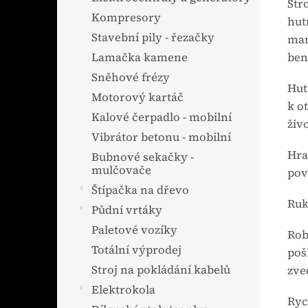
Str
Kompresory
hut
Stavební pily - řezačky
man
ben
Lamačka kamene
Sněhové frézy
Hut
Motorový kartáč
k o
Kalové čerpadlo - mobilní
živ
Vibrátor betonu - mobilní
Hra
Bubnové sekačky -
mulčovače
pov
Štípačka na dřevo
Ruk
Půdní vrtáky
Paletové vozíky
Rob
Totální výprodej
poš
Stroj na pokládání kabelů
zve
Elektrokola
Ryc