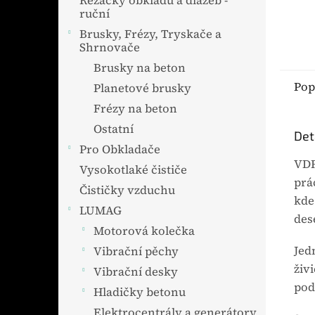
Řezačky obkladů a dlažeb -
ruční
Brusky, Frézy, Tryskače a
Shrnovače
Brusky na beton
Pop
Planetové brusky
Frézy na beton
Ostatní
Det
Pro Obkladače
VDR
Vysokotlaké čističe
prá
Čističky vzduchu
kde
LUMAG
des
Motorová kolečka
Jed
Vibrační pěchy
živ
Vibrační desky
pod
Hladičky betonu
Elektrocentrály a generátory