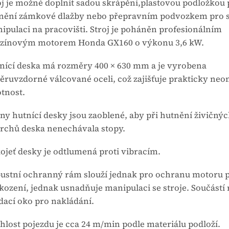
oj je možné doplnit sadou skrápění,plastovou podložkou 
nění zámkové dlažby nebo přepravním podvozkem pro 
ipulaci na pracovišti. Stroj je poháněn profesionálním
zínovým motorem Honda GX160 o výkonu 3,6 kW.
nící deska má rozměry 400 × 630 mm a je vyrobena
těruvzdorné válcované oceli, což zajišťuje prakticky n
otnost.
ny hutnící desky jsou zaoblené, aby při hutnění živičný
rchů deska nenechávala stopy.
ojeť desky je odtlumená proti vibracím.
ustní ochranný rám slouží jednak pro ochranu motoru p
kození, jednak usnadňuje manipulaci se stroje. Součástí
dací oko pro nakládání.
hlost pojezdu je cca 24 m/min podle materiálu podloží.