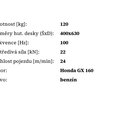
tnost [kg]
:
120
měry hut. desky (ŠxD)
:
400x630
kvence [Hz]
:
100
tředivá síla [kN]
:
22
hlost pojezdu [m/min]
:
24
or
:
Honda GX 160
ivo
:
benzín