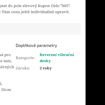
sat do pole slevový kupon číslo "005".
 Vám cenu ještě individuálně upravit.
Doplňkové parametry
ná pro
Reverzní vibrační
Kategorie
:
de tam,
desky
směrných
Záruka
:
2 roky
i,
ž 35cm