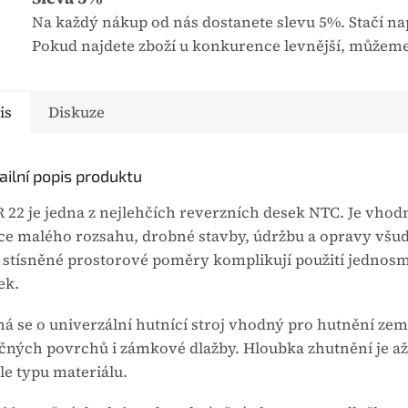
u
Na každý nákup od nás dostanete slevu 5%. Stačí nap
j
Pokud najdete zboží u konkurence levnější, můžeme
e
0
,
is
Diskuze
0
z
5
ailní popis produktu
h
 22 je jedna z nejlehčích reverzních desek NTC. Je vhod
v
ce malého rozsahu, drobné stavby, údržbu a opravy všu
ě
 stísněné prostorové poměry komplikují použití jedno
z
ek.
d
i
ná se o univerzální hutnící stroj vhodný pro hutnění zem
č
ičných povrchů i zámkové dlažby. Hloubka zhutnění je a
e
le typu materiálu.
k
.