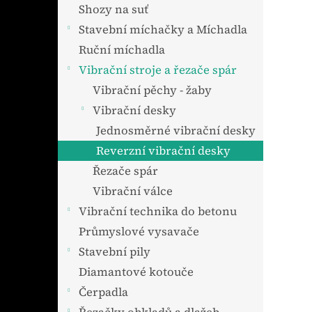
n
Shozy na suť
e
Stavební míchačky a Míchadla
l
Ruční míchadla
Vibrační stroje a řezače spár
Vibrační pěchy - žaby
Vibrační desky
Jednosměrné vibrační desky
Reverzní vibrační desky
Řezače spár
Vibrační válce
Vibrační technika do betonu
Průmyslové vysavače
Stavební pily
Diamantové kotouče
Čerpadla