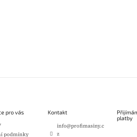
e pro vás
Kontakt
Přijímá
platby
y
info
@
profimasiny.c
z
í podmínky