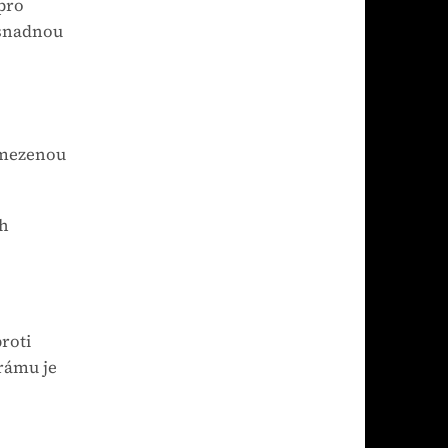
pro
snadnou
eomezenou
ch
roti
 rámu je