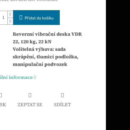
Přidat do košíku
Reverzní vibrační deska VDR
22, 120 kg, 22 kN
Volitelná výbava: sada
skrápění, tlumicí podložka,
manipulační podvozek
ilní informace
ISK
ZEPTAT SE
SDÍLET