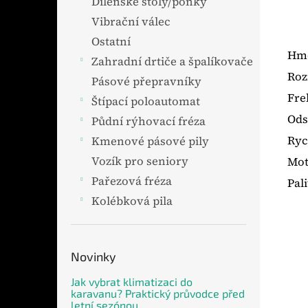
Dílenské stoly/ponky
Vibrační válec
Ostatní
Hmo
Zahradní drtiče a špalíkovače
Roz
Pásové přepravníky
Fre
Štípací poloautomat
Ods
Půdní rýhovací fréza
Ryc
Kmenové pásové pily
Vozík pro seniory
Mot
Pařezová fréza
Pal
Kolébková pila
Novinky
Jak vybrat klimatizaci do
karavanu? Praktický průvodce před
letní sezónou