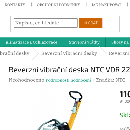
KONTAKTY
OBCHODNÍ PODMÍNKY
JAK NAKUPOVAT
HLEDAT
Klimatizace a Ochlazovače
Stavební vrátky
Shozy na 
brační desky
Reverzní vibrační desky
Reverzní
Reverzní vibrační deska NTC VDR 2
P
Neohodnoceno
Značka:
NTC
Podrobnosti hodnocení
r
11
ů
91 00
m
ě
M
Sk
r
ě
n
r
Může