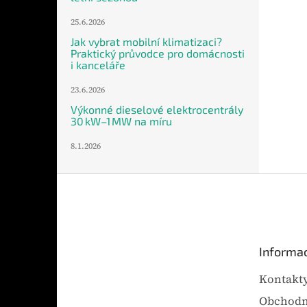
25.6.2026
Jak vybrat mobilní klimatizaci?
Praktický průvodce pro domácnosti
i kanceláře
23.6.2026
Výkonné dieselové elektrocentrály
30 kW–1 MW na míru
8.1.2026
Z
á
p
a
t
Informac
í
Kontakt
Obchodn