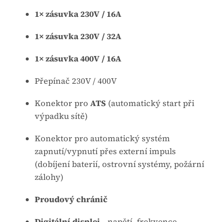
1× zásuvka 230V / 16A
1× zásuvka 230V / 32A
1× zásuvka 400V / 16A
Přepínač 230V / 400V
Konektor pro
ATS
(automatický start při
výpadku sítě)
Konektor pro automatický systém
zapnutí/vypnutí přes externí impuls
(dobíjení baterií, ostrovní systémy, požární
zálohy)
Proudový chránič
Digitální displej
– napětí, frekvence,