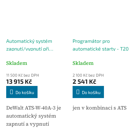
Automatický systém
Programátor pro
zapnutí/vypnutí při
automatické starty - T20
výpadku sítě - ATS (ATS-
Skladem
Skladem
W-40A-3)
11 500 Kč bez DPH
2 100 Kč bez DPH
13 915 Kč
2 541 Kč
Do košíku
Do košíku
DeWalt ATS-W-40A-3 je
jen v kombinaci s ATS
automatický systém
zapnutí a vypnutí
elektrocentrály při