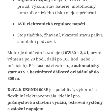
proud, výkon, stav baterie, motohodiny,
kontrolky nízkého tlaku oleje a přehřátí
AVR elektronická regulace napětí
Stop tlačítko, žhavení, ukazatel stavu paliva
a mobilní podvozek
Motor je dodáván bez oleje (
10W30 – 2,4 l
, první
výměna po 20 hod., další po 100 hod. nebo 3
měsících). Příslušenství zahrnuje
automatický
start ATS
a
bezdrátové dálkové ovládání až do
300 m
.
DeWalt DXGND1003E
je spolehlivá, výkonná a
flexibilní elektrocentrála, ideální pro
průmyslové a stavbní využití, ostrovní systémy
a záložní napájení
.