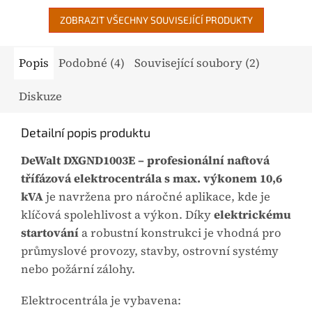
výpadku elektrické sítě.
Určen pro DXGND1003E
ZOBRAZIT VŠECHNY SOUVISEJÍCÍ PRODUKTY
a DXGNP1103E,
připojení přes 15m
Popis
Podobné (4)
Související soubory (2)
kabel k...
Diskuze
Detailní popis produktu
DeWalt DXGND1003E – profesionální naftová
třífázová elektrocentrála s max. výkonem 10,6
kVA
je navržena pro náročné aplikace, kde je
klíčová spolehlivost a výkon. Díky
elektrickému
startování
a robustní konstrukci je vhodná pro
průmyslové provozy, stavby, ostrovní systémy
nebo požární zálohy.
Elektrocentrála je vybavena: