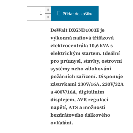
r
t
n
u
Přidat do košíku
á
j
c
e
DeWalt DXGND1003E je
e
0
výkonná naftová třífázová
n
,
elektrocentrála 10,6 kVA s
a
0
elektrickým startem. Ideální
:
z
pro průmysl, stavby, ostrovní
5
systémy nebo zálohování
h
požárních zařízení. Disponuje
v
zásuvkami 230V/16A, 230V/32A
ě
a 400V/16A, digitálním
z
displejem, AVR regulací
d
napětí, ATS a možností
i
bezdrátového dálkového
č
ovládání.
e