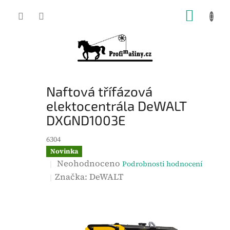
Přejít
NÁKUP
na
KOŠÍK
obsah
Naftová třífázová
elektocentrála DeWALT
DXGND1003E
6304
Novinka
P
Neohodnoceno
Podrobnosti hodnocení
r
Značka:
DeWALT
ů
m
ě
r