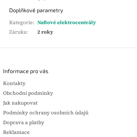
Doplňkové parametry
Kategorie
:
Naftové elektrocentrály
Záruka
:
2 roky
Z
á
p
a
Informace pro vás
t
Kontakty
í
Obchodní podmínky
Jak nakupovat
Podmínky ochrany osobních údajů
Doprava a platby
Reklamace