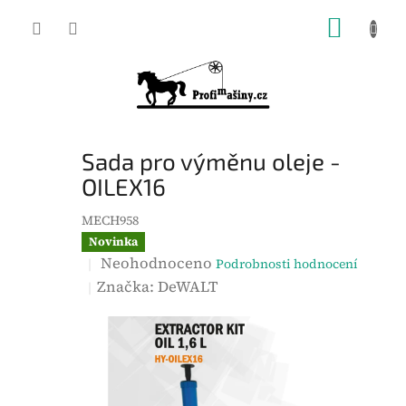
Přejít
NÁKUP
na
KOŠÍK
obsah
Sada pro výměnu oleje -
OILEX16
MECH958
Novinka
P
Neohodnoceno
Podrobnosti hodnocení
r
Značka:
DeWALT
ů
m
ě
r
n