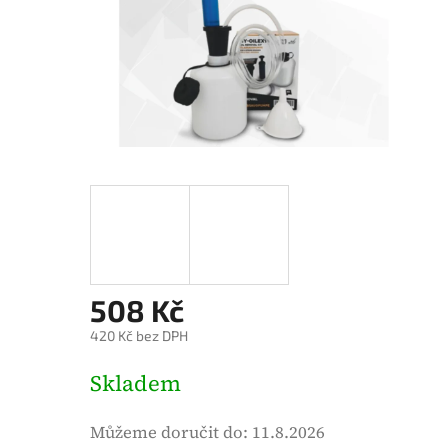
é
h
o
d
n
o
c
e
n
í
p
508 Kč
r
o
420 Kč bez DPH
d
M
Skladem
u
ě
k
r
Můžeme doručit do:
11.8.2026
t
n