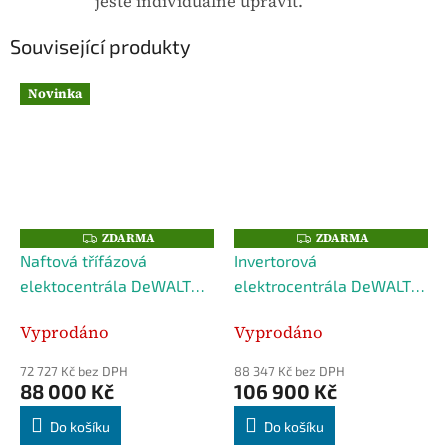
ještě individuálně upravit.
.
Související produkty
Novinka
ZDARMA
ZDARMA
Z
Z
D
D
Naftová třífázová
Invertorová
A
A
R
R
elektocentrála DeWALT
elektrocentrála DeWALT
M
M
A
A
DXGND1003E
DXGNP1103E
Vyprodáno
Vyprodáno
72 727 Kč bez DPH
88 347 Kč bez DPH
88 000 Kč
106 900 Kč
Do košíku
Do košíku