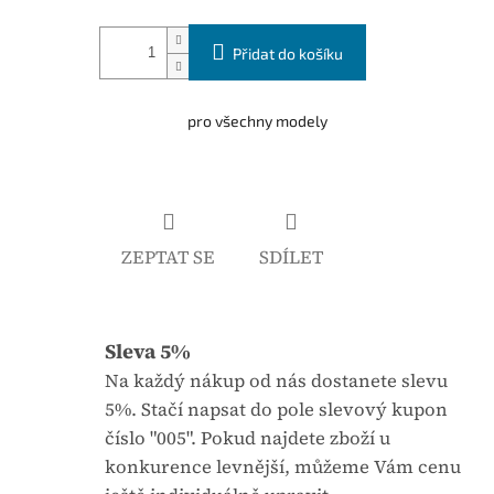
u
á
j
Přidat do košíku
c
e
e
0
n
pro všechny modely
,
a
0
:
z
5
h
ZEPTAT SE
SDÍLET
v
ě
z
Sleva 5%
d
Na každý nákup od nás dostanete slevu
i
5%. Stačí napsat do pole slevový kupon
č
číslo "005". Pokud najdete zboží u
e
konkurence levnější, můžeme Vám cenu
k