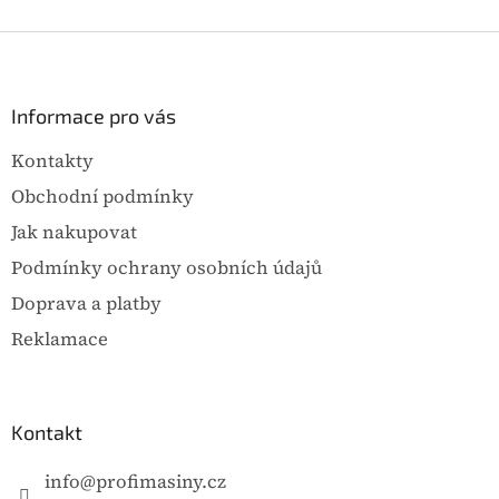
Z
á
p
a
Informace pro vás
t
Kontakty
í
Obchodní podmínky
Jak nakupovat
Podmínky ochrany osobních údajů
Doprava a platby
Reklamace
Kontakt
info
@
profimasiny.cz