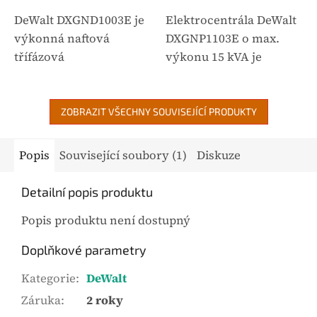
DeWalt DXGND1003E je
Elektrocentrála DeWalt
výkonná naftová
DXGNP1103E o max.
třífázová
výkonu 15 kVA je
elektrocentrála 10,6 kVA
výkonný profesionální
s elektrickým startem.
zdroj elektrické energie
Ideální pro průmysl,
s elektrickým a
ZOBRAZIT VŠECHNY SOUVISEJÍCÍ PRODUKTY
stavby, ostrovní
dálkovým startem,
systémy nebo
podporou ATS a
Popis
Související soubory (1)
Diskuze
zálohování požárních
elektronickou...
zařízení....
Detailní popis produktu
Popis produktu není dostupný
Doplňkové parametry
Kategorie
:
DeWalt
Záruka
:
2 roky