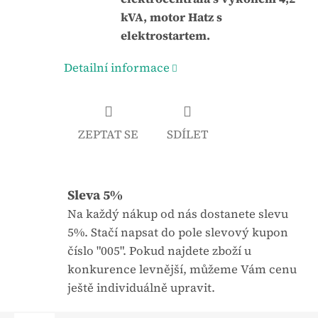
j
:
kVA, motor Hatz s
e
elektrostartem.
0
Detailní informace
,
0
z
5
ZEPTAT SE
SDÍLET
h
v
ě
Sleva 5%
z
Na každý nákup od nás dostanete slevu
d
5%. Stačí napsat do pole slevový kupon
i
číslo "005". Pokud najdete zboží u
č
konkurence levnější, můžeme Vám cenu
e
ještě individuálně upravit.
k
.