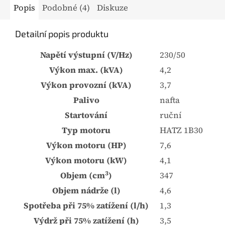
Popis
Podobné (4)
Diskuze
Detailní popis produktu
Napětí výstupní (V/Hz)
230/50
Výkon max. (kVA)
4,2
Výkon provozní (kVA)
3,7
Palivo
nafta
Startování
ruční
Typ motoru
HATZ 1B30
Výkon motoru (HP)
7,6
Výkon motoru (kW)
4,1
3
Objem (cm
)
347
Objem nádrže (l)
4,6
Spotřeba při 75% zatížení (l/h)
1,3
Výdrž při 75% zatížení (h)
3,5