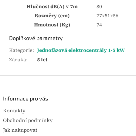
Hlučnost dB(A) v 7m
80
Rozměry (cm)
77x51x56
Hmotnost (Kg)
74
Doplňkové parametry
Kategorie
:
Jednofázová elektrocentrály 1-5 kW
Záruka
:
5 let
Z
á
p
a
Informace pro vás
t
Kontakty
í
Obchodní podmínky
Jak nakupovat