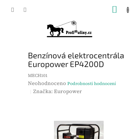
Přejít
NÁKUP
na
KOŠÍK
obsah
Benzínová elektrocentrála
Europower EP4200D
MECH101
P
Neohodnoceno
Podrobnosti hodnocení
r
Značka:
Europower
ů
m
ě
r
n