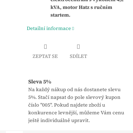
j
:
kVA, motor Hatz s ručním
e
startem.
0
Detailní informace
,
0
z
5
ZEPTAT SE
SDÍLET
h
v
ě
Sleva 5%
z
Na každý nákup od nás dostanete slevu
d
5%. Stačí napsat do pole slevový kupon
i
číslo "005". Pokud najdete zboží u
č
konkurence levnější, můžeme Vám cenu
e
ještě individuálně upravit.
k
.