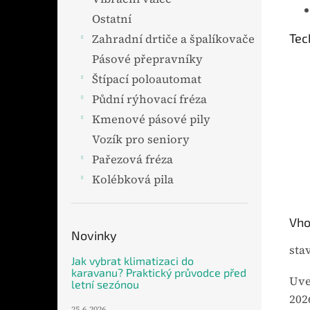
Ostatní
Tec
Zahradní drtiče a špalíkovače
Pásové přepravníky
Štípací poloautomat
Půdní rýhovací fréza
Kmenové pásové pily
Vozík pro seniory
Pařezová fréza
Kolébková pila
Vho
Novinky
sta
Jak vybrat klimatizaci do
karavanu? Praktický průvodce před
Uve
letní sezónou
202
25.6.2026