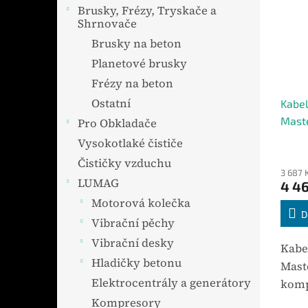
Brusky, Frézy, Tryskače a
Shrnovače
Brusky na beton
Planetové brusky
Frézy na beton
Ostatní
Kabel
Mast
Pro Obkladače
Vysokotlaké čističe
Čističky vzduchu
3 687 
LUMAG
4 46
Motorová kolečka
D
Vibrační pěchy
Vibrační desky
Kabe
Hladičky betonu
Mast
Elektrocentrály a generátory
komp
přís
Kompresory