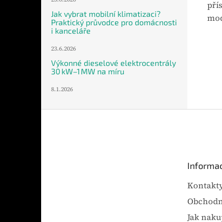
pří
Jak vybrat mobilní klimatizaci?
mod
Praktický průvodce pro domácnosti
i kanceláře
23.6.2026
Výkonné dieselové elektrocentrály
30 kW–1 MW na míru
8.1.2026
Z
á
p
a
t
Informac
í
Kontakt
Obchodn
Jak naku