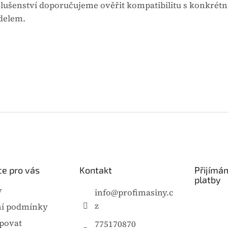
slušenství doporučujeme ověřit kompatibilitu s konkrét
elem.
e pro vás
Kontakt
Přijímá
platby
y
info
@
profimasiny.c
z
í podmínky
povat
775170870