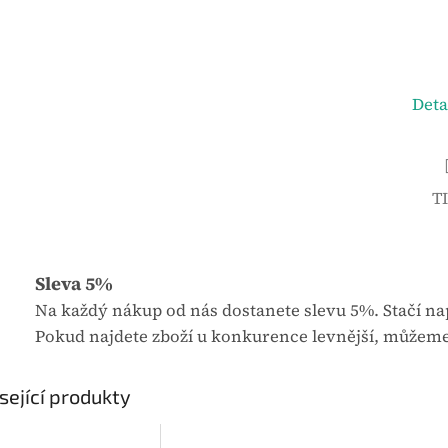
u
j
e
0
Deta
,
0
z
5
T
h
v
ě
Sleva 5%
z
Na každý nákup od nás dostanete slevu 5%. Stačí nap
d
Pokud najdete zboží u konkurence levnější, můžeme
i
č
e
sející produkty
k
.