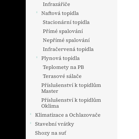
n
Infrazářiče
e
Naftová topidla
l
Stacionární topidla
Přímé spalování
Nepřímé spalování
Infračervená topidla
Plynová topidla
Teplomety na PB
Terasové sálače
Příslušenství k topidlům
Master
Příslušenství k topidlům
Oklima
Klimatizace a Ochlazovače
Stavební vrátky
Shozy na suť