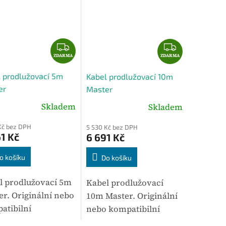
Z
Z
ZDARMA
D
ZDARMA
D
A
A
 prodlužovací 5m
Kabel prodlužovací 10m
R
R
er
Master
M
M
A
Skladem
A
Skladem
Kč bez DPH
5 530 Kč bez DPH
1 Kč
6 691 Kč
o košíku
Do košíku
l prodlužovací 5m
Kabel prodlužovací
er. Originální nebo
10m Master. Originální
atibilní
nebo kompatibilní
lušenství určené
příslušenství určené