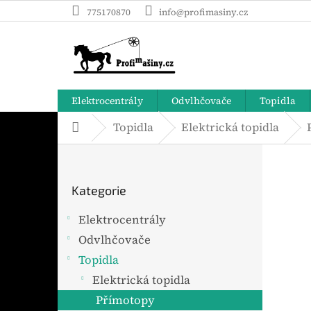
Přejít
775170870
info@profimasiny.cz
na
obsah
Elektrocentrály
Odvlhčovače
Topidla
Topidla
Elektrická topidla
Domů
P
o
Přeskočit
s
Kategorie
t
kategorie
r
Elektrocentrály
a
Odvlhčovače
n
n
Topidla
í
Elektrická topidla
p
Přímotopy
a