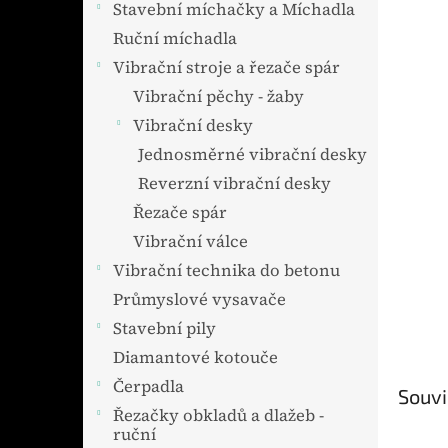
Stavební míchačky a Míchadla
Ruční míchadla
Vibrační stroje a řezače spár
Vibrační pěchy - žaby
Vibrační desky
Jednosměrné vibrační desky
Reverzní vibrační desky
Řezače spár
Vibrační válce
Vibrační technika do betonu
Průmyslové vysavače
Stavební pily
Diamantové kotouče
Čerpadla
Souvi
Řezačky obkladů a dlažeb -
ruční