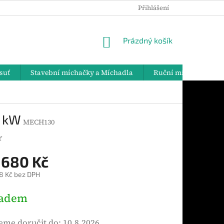
Přihlášení
PODMÍNKY OCHRANY OSOBNÍCH ÚDAJŮ
DOPRAVA A PLATBY
NÁKUPNÍ
Prázdný košík
KOŠÍK
suť
Stavební míchačky a Míchadla
Ruční míchadla
2 kW
MECH130
r
 680 Kč
8 Kč bez DPH
ladem
me doručit do:
10.8.2026