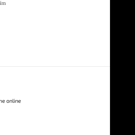
ním
me online