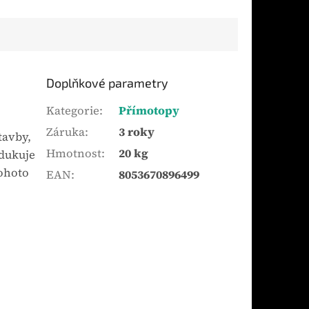
Doplňkové parametry
Kategorie
:
Přímotopy
Záruka
:
3 roky
tavby,
Hmotnost
:
20 kg
odukuje
tohoto
EAN
:
8053670896499