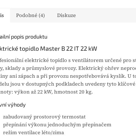
vybrané modely
pro vybrané modely
ení Master. Mezi
zařízení Master. Mezi
is
Podobné (4)
Diskuze
ní parametry patří
hlavní parametry patří
nost 3,43 kg.
hmotnost 6,42 kg.
ailní popis produktu
ou je...
Výhodou je...
ktrické topidlo Master B 22 IT 22 kW
fesionální elektrické topidlo s ventilátorem určené pro s
ny, sklady a průmyslové provozy. Elektrický ohřev nepr
liny ani zápach a při provozu nespotřebovává kyslík. U 
elu jsou v dostupných podkladech uvedeny tyto klíčové
noty: výkon až 22 kW, hmotnost 20 kg.
vní výhody
zabudovaný prostorový termostat
přepínání výkonu jednoduchým přepínačem
režim ventilace léto/zima