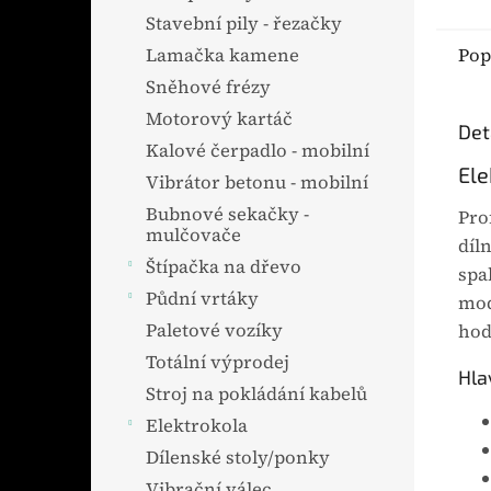
pro 
Stavební pily - řezačky
zaříz
Pop
Lamačka kamene
hlav
Sněhové frézy
hmot
Motorový kartáč
Det
Výhod
Kalové čerpadlo - mobilní
Ele
Vibrátor betonu - mobilní
Bubnové sekačky -
Pro
mulčovače
díl
Štípačka na dřevo
spa
Půdní vrtáky
mod
Paletové vozíky
hod
Totální výprodej
Hla
Stroj na pokládání kabelů
Elektrokola
Dílenské stoly/ponky
Vibrační válec