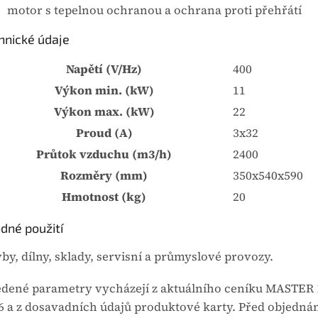
motor s tepelnou ochranou a ochrana proti přehřátí
hnické údaje
Napětí (V/Hz)
400
Výkon min. (kW)
11
Výkon max. (kW)
22
Proud (A)
3x32
Průtok vzduchu (m3/h)
2400
Rozměry (mm)
350x540x590
Hmotnost (kg)
20
dné použití
vby, dílny, sklady, servisní a průmyslové provozy.
dené parametry vycházejí z aktuálního ceníku MASTER 1
6 a z dosavadních údajů produktové karty. Před objedná