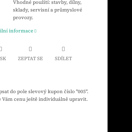
Vhodné použití: stavby, dílny,
sklady, servisní a průmyslové
provozy.
ilní informace
ISK
ZEPTAT SE
SDÍLET
sat do pole slevový kupon číslo "005".
 Vám cenu ještě individuálně upravit.