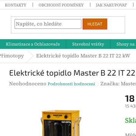
KONTAKTY
OBCHODNÍ PODMÍNKY
JAK NAKUPOVAT
HLEDAT
Klimatizace a Ochlazovače
Stavební vrátky
Shozy na 
Přímotopy
Elektrické topidlo Master B 22 IT 22 kW
Elektrické topidlo Master B 22 IT 2
P
Neohodnoceno
Značka:
Maste
Podrobnosti hodnocení
r
18
ů
15 43
m
ě
M
Sk
r
ě
n
r
Může