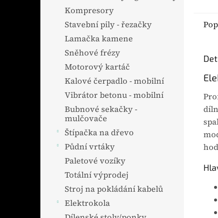
pro 
Kompresory
zaříz
Pop
Stavební pily - řezačky
hlav
Lamačka kamene
hmot
Sněhové frézy
Det
Výhod
Motorový kartáč
Ele
Kalové čerpadlo - mobilní
Vibrátor betonu - mobilní
Pro
Bubnové sekačky -
díl
mulčovače
spa
Štípačka na dřevo
mod
Půdní vrtáky
hod
Paletové vozíky
Hla
Totální výprodej
Stroj na pokládání kabelů
Elektrokola
Dílenské stoly/ponky