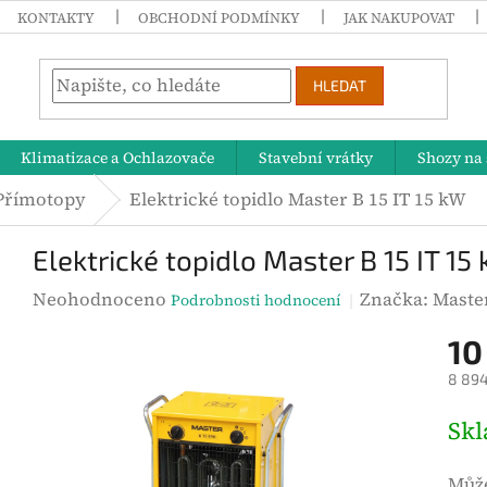
KONTAKTY
OBCHODNÍ PODMÍNKY
JAK NAKUPOVAT
HLEDAT
Klimatizace a Ochlazovače
Stavební vrátky
Shozy na 
Přímotopy
Elektrické topidlo Master B 15 IT 15 kW
Elektrické topidlo Master B 15 IT 15
P
Neohodnoceno
Značka:
Maste
Podrobnosti hodnocení
r
10
ů
8 894
m
ě
M
Sk
r
ě
n
r
Může