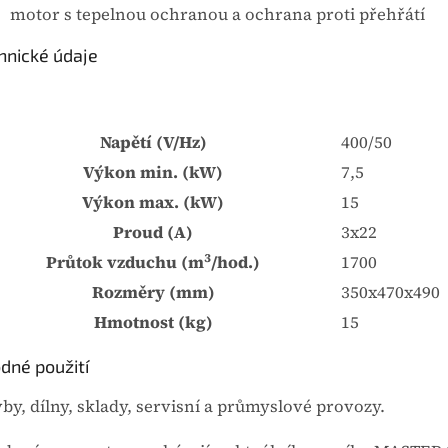
motor s tepelnou ochranou a ochrana proti přehřátí
hnické údaje
Napětí (V/Hz)
400/50
Výkon min. (kW)
7,5
Výkon max. (kW)
15
Proud (A)
3x22
3
Průtok vzduchu (m
/hod.)
1700
Rozměry (mm)
350x470x490
Hmotnost (kg)
15
dné použití
vby, dílny, sklady, servisní a průmyslové provozy.