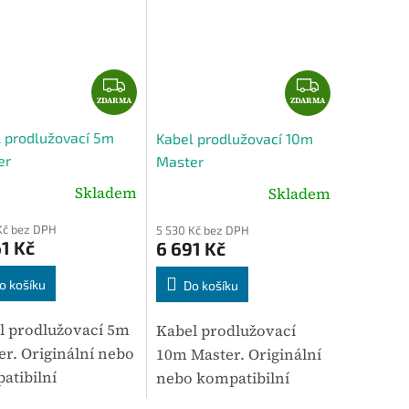
Z
Z
ZDARMA
D
ZDARMA
D
A
A
 prodlužovací 5m
Kabel prodlužovací 10m
R
R
er
Master
M
M
A
Skladem
A
Skladem
Kč bez DPH
5 530 Kč bez DPH
1 Kč
6 691 Kč
o košíku
Do košíku
l prodlužovací 5m
Kabel prodlužovací
er. Originální nebo
10m Master. Originální
atibilní
nebo kompatibilní
lušenství určené
příslušenství určené