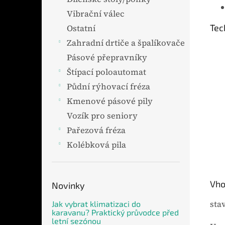
Vibrační válec
Tec
Ostatní
Zahradní drtiče a špalíkovače
Pásové přepravníky
Štípací poloautomat
Půdní rýhovací fréza
Kmenové pásové pily
Vozík pro seniory
Pařezová fréza
Kolébková pila
Vho
Novinky
sta
Jak vybrat klimatizaci do
karavanu? Praktický průvodce před
letní sezónou