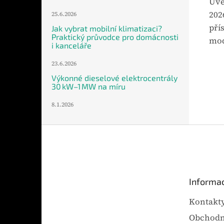
Uve
202
25.6.2026
pří
Jak vybrat mobilní klimatizaci?
Praktický průvodce pro domácnosti
mod
i kanceláře
23.6.2026
Výkonné dieselové elektrocentrály
30 kW–1 MW na míru
8.1.2026
Z
á
p
a
t
Informac
í
Kontakt
Obchodn