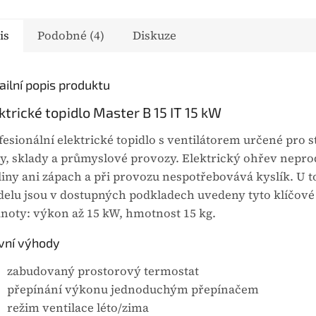
vybrané modely
pro vybrané modely
ení Master. Mezi
zařízení Master. Mezi
is
Podobné (4)
Diskuze
ní parametry patří
hlavní parametry patří
nost 3,43 kg.
hmotnost 6,42 kg.
ailní popis produktu
ou je...
Výhodou je...
ktrické topidlo Master B 15 IT 15 kW
fesionální elektrické topidlo s ventilátorem určené pro s
ny, sklady a průmyslové provozy. Elektrický ohřev nepr
liny ani zápach a při provozu nespotřebovává kyslík. U 
elu jsou v dostupných podkladech uvedeny tyto klíčové
noty: výkon až 15 kW, hmotnost 15 kg.
vní výhody
zabudovaný prostorový termostat
přepínání výkonu jednoduchým přepínačem
režim ventilace léto/zima