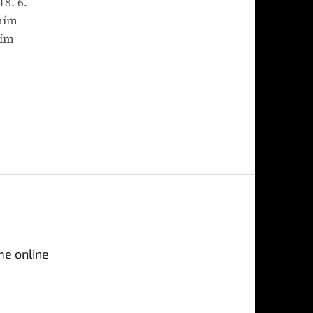
8. 6.
ním
ním
me online