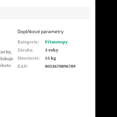
Doplňkové parametry
Kategorie
:
Přímotopy
Záruka
:
3 roky
tavby,
Hmotnost
:
15 kg
odukuje
tohoto
EAN
:
8053670896789