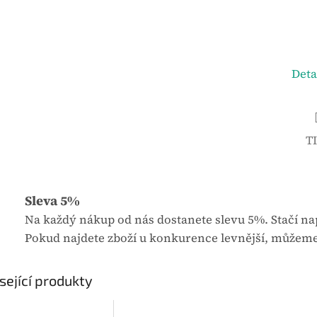
u
j
e
0
Deta
,
0
z
5
T
h
v
ě
Sleva 5%
z
Na každý nákup od nás dostanete slevu 5%. Stačí nap
d
Pokud najdete zboží u konkurence levnější, můžeme
i
č
e
sející produkty
k
.