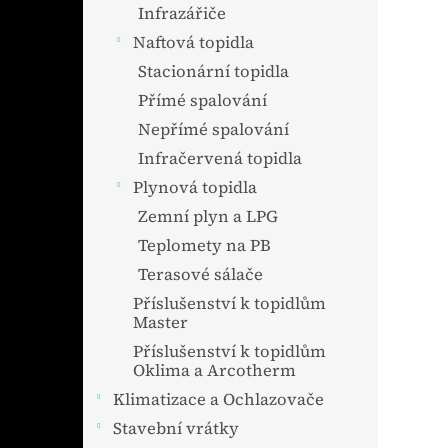
n
Infrazářiče
e
Naftová topidla
l
Stacionární topidla
Přímé spalování
Nepřímé spalování
Infračervená topidla
Plynová topidla
Zemní plyn a LPG
Teplomety na PB
Terasové sálače
Příslušenství k topidlům
Master
Příslušenství k topidlům
Oklima a Arcotherm
Klimatizace a Ochlazovače
Stavební vrátky