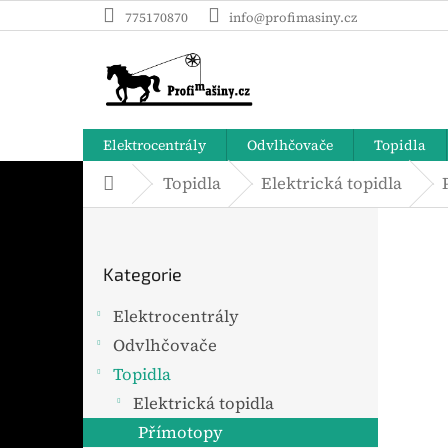
Přejít
775170870
info@profimasiny.cz
na
obsah
Elektrocentrály
Odvlhčovače
Topidla
Topidla
Elektrická topidla
Domů
P
o
Přeskočit
s
Kategorie
t
kategorie
r
Elektrocentrály
a
Odvlhčovače
n
n
Topidla
í
Elektrická topidla
p
Přímotopy
a