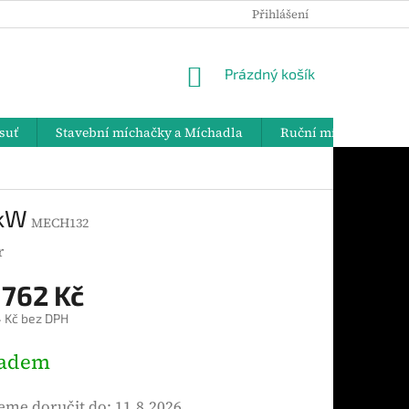
Přihlášení
PODMÍNKY OCHRANY OSOBNÍCH ÚDAJŮ
DOPRAVA A PLATBY
NÁKUPNÍ
Prázdný košík
KOŠÍK
suť
Stavební míchačky a Míchadla
Ruční míchadla
 kW
MECH132
r
 762 Kč
 Kč bez DPH
ladem
me doručit do:
11.8.2026