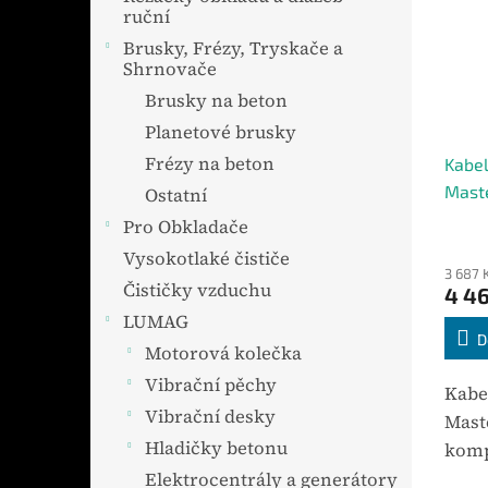
ruční
Brusky, Frézy, Tryskače a
Shrnovače
Brusky na beton
Planetové brusky
Frézy na beton
Kabel
Mast
Ostatní
Pro Obkladače
Vysokotlaké čističe
3 687 
Čističky vzduchu
4 46
LUMAG
D
Motorová kolečka
Vibrační pěchy
Kabe
Vibrační desky
Mast
Hladičky betonu
komp
přís
Elektrocentrály a generátory