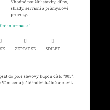
Vhodné použití: stavby, dílny,
sklady, servisní a průmyslové
provozy.
ilní informace
ISK
ZEPTAT SE
SDÍLET
sat do pole slevový kupon číslo "005".
 Vám cenu ještě individuálně upravit.