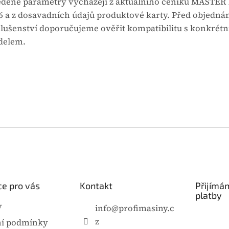
dené parametry vycházejí z aktuálního ceníku MASTER 1
6 a z dosavadních údajů produktové karty. Před objedná
slušenství doporučujeme ověřit kompatibilitu s konkrét
elem.
e pro vás
Kontakt
Přijímá
platby
y
info
@
profimasiny.c
z
í podmínky