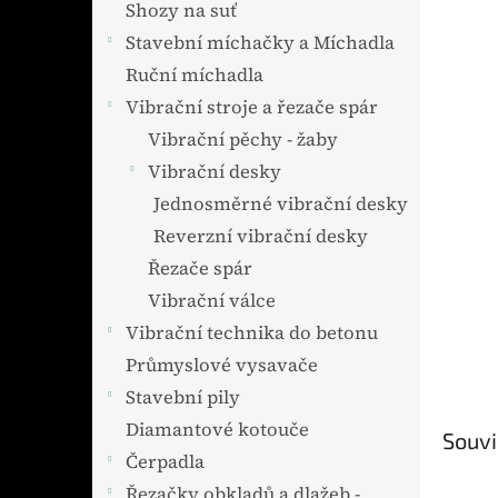
Shozy na suť
Stavební míchačky a Míchadla
Ruční míchadla
Vibrační stroje a řezače spár
Vibrační pěchy - žaby
Vibrační desky
Jednosměrné vibrační desky
Reverzní vibrační desky
Řezače spár
Vibrační válce
Vibrační technika do betonu
Průmyslové vysavače
Stavební pily
Diamantové kotouče
Souvi
Čerpadla
Řezačky obkladů a dlažeb -