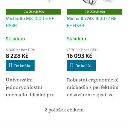
u
r
k
o
ZDARMA
ZDARMA
Z
Z
t
D
D
d
Míchadlo MX 1000 E EF
Míchadlo MX 1600/2 RE
A
A
ů
u
R
R
HS3R
EF HS3R
M
M
k
A
A
t
Skladem
Skladem
ů
6 800 Kč bez DPH
13 300 Kč bez DPH
8 228 Kč
16 093 Kč
Do košíku
Do košíku
Univerzální
Robustní ergonomické
jednorychlostní
míchadlo s perfektním
míchadlo. Ideální pro
odsáváním zajistí, že
míchání těsnících a
hustá oblaka prachu při
nátěrových hmot, lepící
míchání materiálu patří
2
položek celkem
O
malty, asfaltu, hotových
minulosti. S míchadly
v
l
omítek, lepidel na
MX včetně odsávání
Z