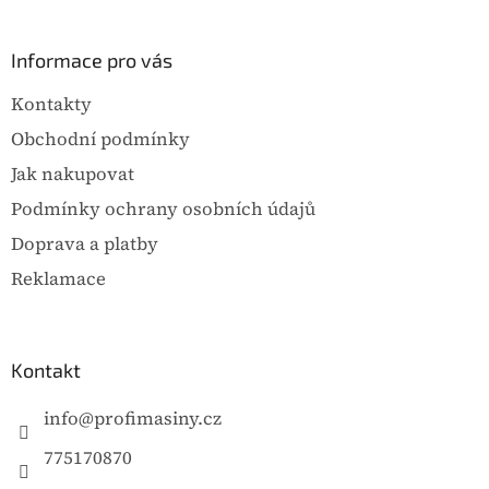
á
á
dlaždice, spárovacích
MX, které se
d
p
hmot, malty,...
jednoduše...
a
a
Informace pro vás
c
t
í
Kontakty
p
í
r
Obchodní podmínky
v
k
Jak nakupovat
y
Podmínky ochrany osobních údajů
v
ý
Doprava a platby
p
i
Reklamace
s
u
Kontakt
info
@
profimasiny.cz
775170870