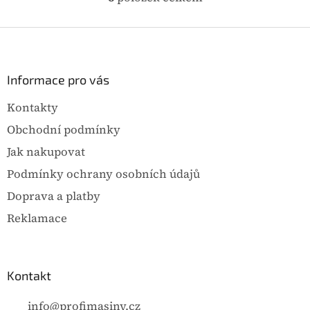
O
vzdušnou vlhkost
konstruovány tak, že
v
l
odstraňují na principu
vzdušnou vlhkost
Z
á
á
tepelného čerpadla.
odstraňují na principu
d
p
tepelného čerpadla.
a
a
Informace pro vás
c
t
í
Kontakty
p
í
r
Obchodní podmínky
v
k
Jak nakupovat
y
Podmínky ochrany osobních údajů
v
ý
Doprava a platby
p
i
Reklamace
s
u
Kontakt
info
@
profimasiny.cz