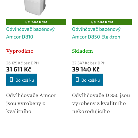
odstraňují na principu
odstraňují na principu
tepelného čerpadla.
tepelného čerpadla.
ZDARMA
ZDARMA
Z
Z
D
D
Odvlhčovač bazénový
Odvlhčovač bazénový
A
A
R
R
Amcor D810
Amcor D850 Elektron
M
M
A
A
Vyprodáno
Skladem
26 125 Kč bez DPH
32 347 Kč bez DPH
31 611 Kč
39 140 Kč
Do košíku
Do košíku
Odvlhčovače Amcor
Odvlhčovače D 850 jsou
jsou vyrobeny z
vyrobeny z kvalitního
kvalitního
nekorodujícího
nekorodujícího
materiálu. Jsou
materiálu. Jsou
konstruovány tak, že
konstruovány tak, že
vzdušnou vlhkost