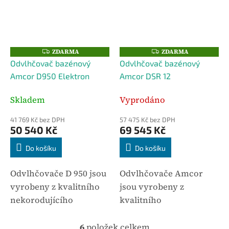
vzdušnou vlhkost
odstraňují na principu
odstraňují na principu
tepelného čerpadla.
tepelného čerpadla.
ZDARMA
ZDARMA
Z
Z
D
D
Odvlhčovač bazénový
Odvlhčovač bazénový
A
A
R
R
Amcor D950 Elektron
Amcor DSR 12
M
M
A
A
Skladem
Vyprodáno
41 769 Kč bez DPH
57 475 Kč bez DPH
50 540 Kč
69 545 Kč
Do košíku
Do košíku
Odvlhčovače D 950 jsou
Odvlhčovače Amcor
vyrobeny z kvalitního
jsou vyrobeny z
nekorodujícího
kvalitního
materiálu. Jsou
nekorodujícího
konstruovány tak, že
materiálu. Jsou
6
položek celkem