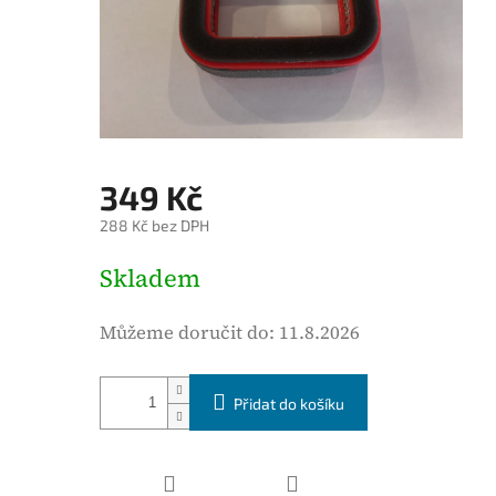
é
h
o
d
n
o
c
349 Kč
e
288 Kč bez DPH
n
í
M
Skladem
p
ě
r
r
Můžeme doručit do:
11.8.2026
o
n
d
á
u
Přidat do košíku
c
k
e
t
n
u
a