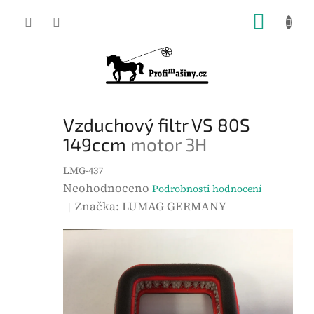
Přejít
NÁKUP
na
KOŠÍK
obsah
Vzduchový filtr VS 80S
149ccm
motor 3H
LMG-437
P
Neohodnoceno
Podrobnosti hodnocení
r
Značka:
LUMAG GERMANY
ů
m
ě
r
n