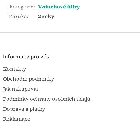
Kategorie
:
Vzduchové filtry
Záruka
:
2 roky
Z
á
p
a
Informace pro vás
t
Kontakty
í
Obchodní podmínky
Jak nakupovat
Podmínky ochrany osobních údajů
Doprava a platby
Reklamace