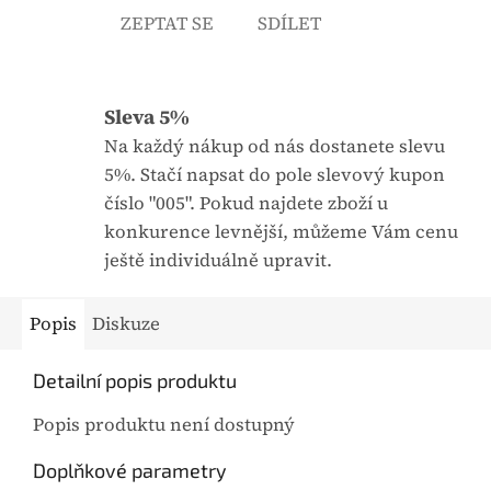
ZEPTAT SE
SDÍLET
j
:
e
0
,
Sleva 5%
0
Na každý nákup od nás dostanete slevu
z
5%. Stačí napsat do pole slevový kupon
5
číslo "005". Pokud najdete zboží u
h
konkurence levnější, můžeme Vám cenu
v
ještě individuálně upravit.
ě
z
Popis
Diskuze
d
i
Detailní popis produktu
č
e
Popis produktu není dostupný
k
Doplňkové parametry
.