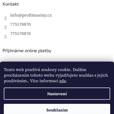
Kontakt
info
@
profimasiny.cz
775170870
775170870
Přijímáme online platby
Tento web používá soubory cookie. Dalším
procházením tohoto webu vyjadřujete souhlas s jejich
používáním.. Více informací
zde
.
Vytvořil Shoptet
Nastavení
Copyright 2026
Profimašiny.cz
. Všechna práva
vyhrazena.
Souhlasím