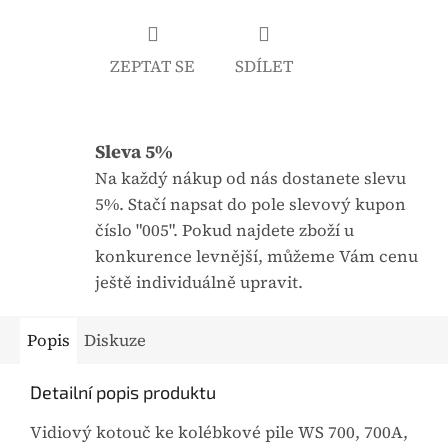
j
:
e
ZEPTAT SE
SDÍLET
0
,
0
Sleva 5%
z
5
Na každý nákup od nás dostanete slevu
h
5%. Stačí napsat do pole slevový kupon
v
číslo "005". Pokud najdete zboží u
ě
konkurence levnější, můžeme Vám cenu
z
ještě individuálně upravit.
d
i
Popis
Diskuze
č
e
Detailní popis produktu
k
Vidiový kotouč ke kolébkové pile WS 700, 700A,
.