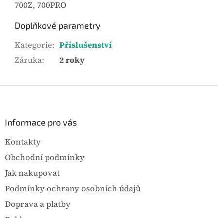
700Z, 700PRO
Doplňkové parametry
Kategorie
:
Příslušenství
Záruka
:
2 roky
Z
á
p
a
Informace pro vás
t
Kontakty
í
Obchodní podmínky
Jak nakupovat
Podmínky ochrany osobních údajů
Doprava a platby