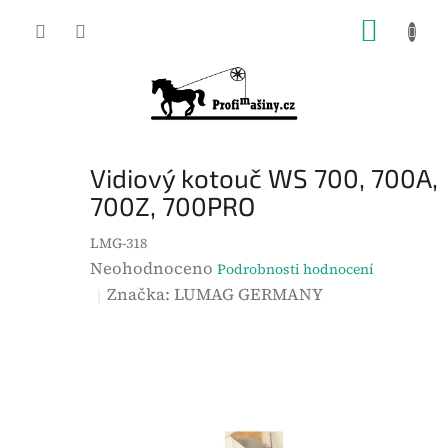
Přejít
NÁKUP
na
KOŠÍK
obsah
Vidiový kotouč WS 700, 700A,
700Z, 700PRO
LMG-318
P
Neohodnoceno
Podrobnosti hodnocení
r
Značka:
LUMAG GERMANY
ů
m
ě
r
n