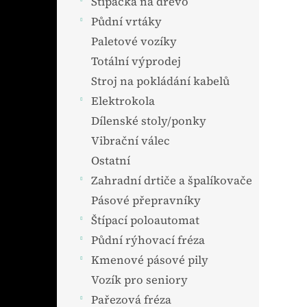
Štípačka na dřevo
Půdní vrtáky
Paletové vozíky
Totální výprodej
Stroj na pokládání kabelů
Elektrokola
Dílenské stoly/ponky
Vibrační válec
Ostatní
Zahradní drtiče a špalíkovače
Pásové přepravníky
Štípací poloautomat
Půdní rýhovací fréza
Kmenové pásové pily
Vozík pro seniory
Pařezová fréza