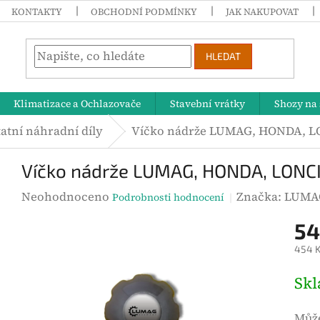
KONTAKTY
OBCHODNÍ PODMÍNKY
JAK NAKUPOVAT
HLEDAT
Klimatizace a Ochlazovače
Stavební vrátky
Shozy na 
atní náhradní díly
Víčko nádrže LUMAG, HONDA, 
Víčko nádrže LUMAG, HONDA, LONC
P
Neohodnoceno
Značka:
LUMA
Podrobnosti hodnocení
r
54
ů
454 K
m
ě
M
Sk
r
ě
n
r
Může