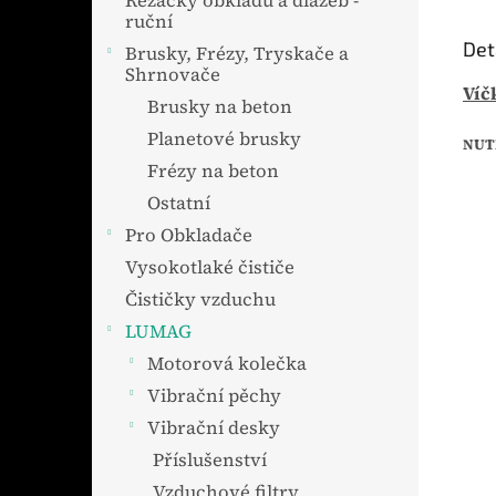
Řezačky obkladů a dlažeb -
ruční
Det
Brusky, Frézy, Tryskače a
Shrnovače
Víč
Brusky na beton
Planetové brusky
NUT
Frézy na beton
Ostatní
Pro Obkladače
Vysokotlaké čističe
Čističky vzduchu
LUMAG
Motorová kolečka
Vibrační pěchy
Vibrační desky
Příslušenství
Vzduchové filtry