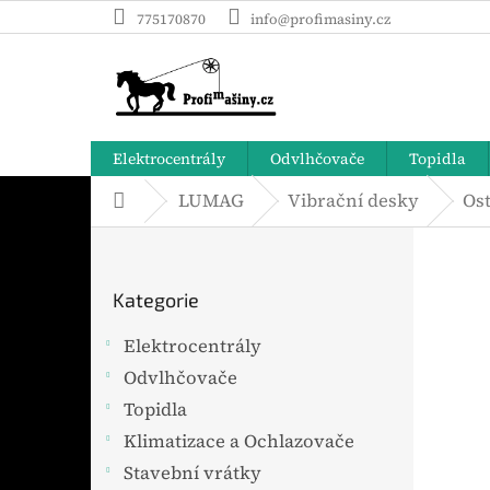
Přejít
775170870
info@profimasiny.cz
na
obsah
Elektrocentrály
Odvlhčovače
Topidla
LUMAG
Vibrační desky
Ost
Domů
P
o
Přeskočit
s
Kategorie
t
kategorie
r
Elektrocentrály
a
Odvlhčovače
n
n
Topidla
í
Klimatizace a Ochlazovače
p
Stavební vrátky
a