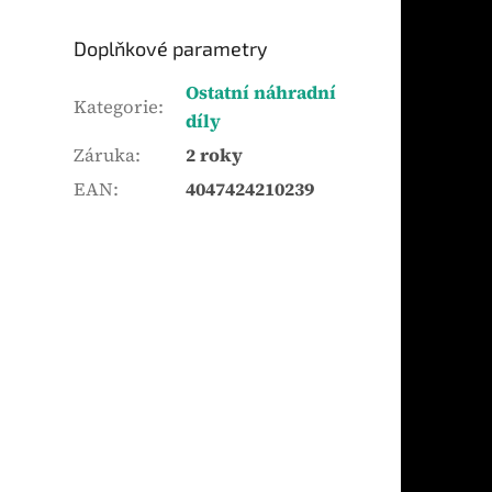
Doplňkové parametry
Ostatní náhradní
Kategorie
:
díly
Záruka
:
2 roky
EAN
:
4047424210239