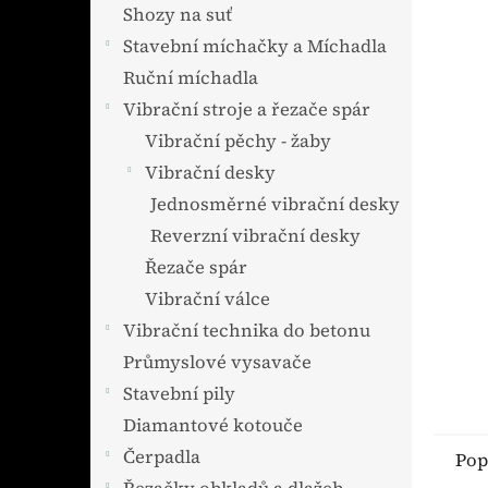
n
Shozy na suť
e
Stavební míchačky a Míchadla
l
Ruční míchadla
Vibrační stroje a řezače spár
Vibrační pěchy - žaby
Vibrační desky
Jednosměrné vibrační desky
Reverzní vibrační desky
Řezače spár
Vibrační válce
Vibrační technika do betonu
Průmyslové vysavače
Stavební pily
Diamantové kotouče
Čerpadla
Pop