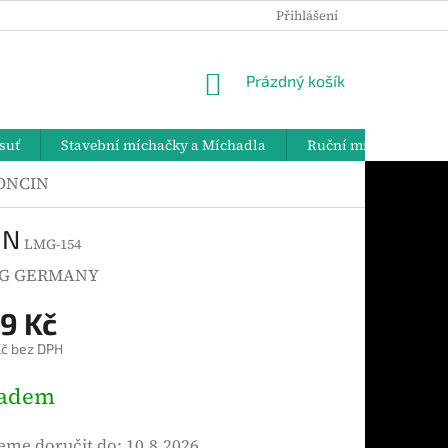
Přihlášení
PODMÍNKY OCHRANY OSOBNÍCH ÚDAJŮ
DOPRAVA A PLATBY
NÁKUPNÍ
Prázdný košík
KOŠÍK
suť
Stavební míchačky a Míchadla
Ruční míchadla
LONCIN
IN
LMG-154
G GERMANY
9 Kč
č bez DPH
ladem
me doručit do:
10.8.2026