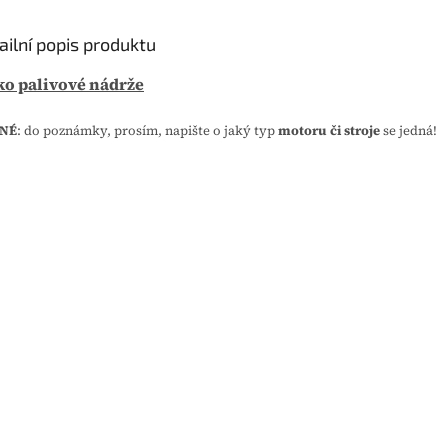
u
j
ailní popis produktu
e
0
ko palivové nádrže
,
0
NÉ
: do poznámky, prosím, napište o jaký typ
motoru či stroje
se jedná!
z
5
h
v
ě
z
d
i
č
e
k
.