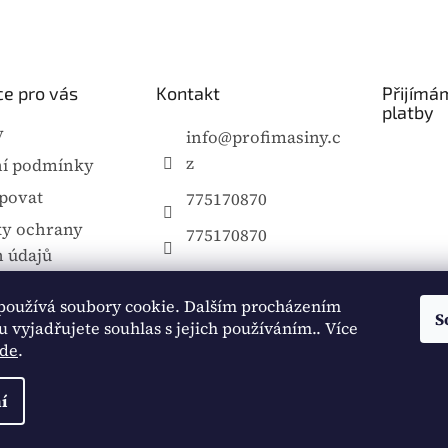
e pro vás
Kontakt
Přijímá
platby
y
info
@
profimasiny.c
z
í podmínky
povat
775170870
y ochrany
775170870
 údajů
a platby
používá soubory cookie. Dalším procházením
ce
S
 vyjadřujete souhlas s jejich používáním.. Více
de
.
í
áva vyhrazena.