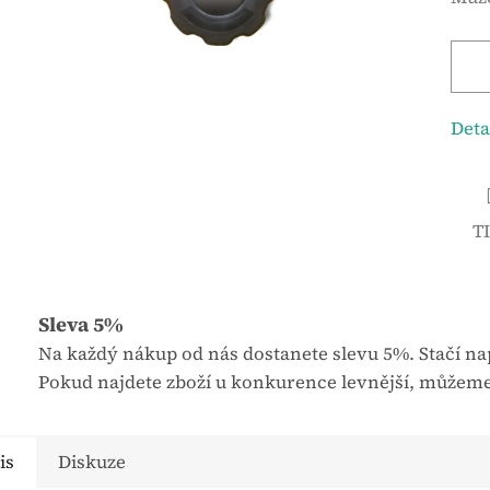
é
n
h
á
o
c
d
e
n
n
Deta
o
a
c
:
e
T
n
í
p
r
Sleva 5%
o
Na každý nákup od nás dostanete slevu 5%. Stačí nap
d
Pokud najdete zboží u konkurence levnější, můžeme
u
k
is
Diskuze
t