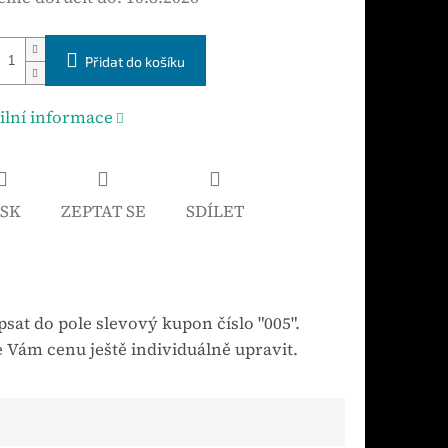
Přidat do košíku
ilní informace
ISK
ZEPTAT SE
SDÍLET
sat do pole slevový kupon číslo "005".
 Vám cenu ještě individuálně upravit.