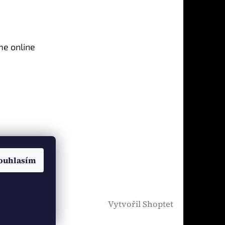
me online
ouhlasím
Vytvořil Shoptet