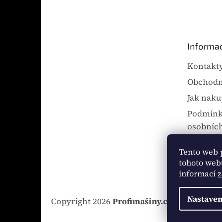
á
p
a
t
Informac
í
Kontakt
Obchodn
Jak naku
Podmínk
osobních
Doprava 
Tento web 
Reklama
tohoto webu
informací
z
Nastaven
Copyright 2026
Profimašiny.cz
. Všechna pr