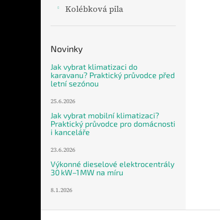
Kolébková pila
Novinky
Jak vybrat klimatizaci do
karavanu? Praktický průvodce před
letní sezónou
25.6.2026
Jak vybrat mobilní klimatizaci?
Praktický průvodce pro domácnosti
i kanceláře
23.6.2026
Výkonné dieselové elektrocentrály
30 kW–1 MW na míru
8.1.2026
Z