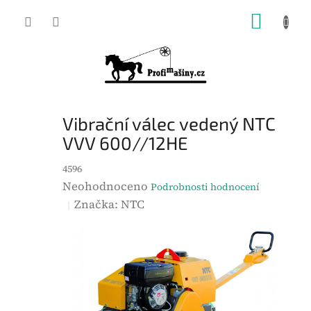
Přejít
NÁKUP
na
KOŠÍK
obsah
Vibrační válec vedený NTC
VVV 600//12HE
4596
P
Neohodnoceno
Podrobnosti hodnocení
r
Značka:
NTC
ů
m
ě
r
n