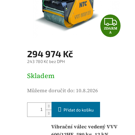
é
h
o
Z
d
ZDARM
D
n
A
o
A
c
294 974 Kč
e
R
243 780 Kč bez DPH
n
M
í
M
Skladem
p
ě
A
r
r
Můžeme doručit do:
10.8.2026
o
n
d
á
u
Přidat do košíku
c
k
e
t
n
Vibrační válec vedený VVV
u
a
600/12HE, 580 kg, 12 kN