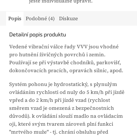
ještě individuálně upravit.
Popis
Podobné (4)
Diskuze
Detailní popis produktu
Vedené vibrační válce řady VVV jsou vhodné
pro hutnění živičných povrchů i zemin.
Používají se při výstavbě chodníků, parkovišť,
dokončovacích pracích, opravách silnic, apod.
Systém pohonu je hydrostatický, s plynulým
ovládáním rychlosti od nuly do 5 km/h při jízdě
vpřed a do 2 km/h při jízdě vzad (rychlost
směrem vzad je omezená z bezpečnostních
důvodů). k ovládání slouží madlo na ovládacím
oji, které svým tvarem zároveň plní funkci
"mrtvého muže" - tj. chrání obsluhu před