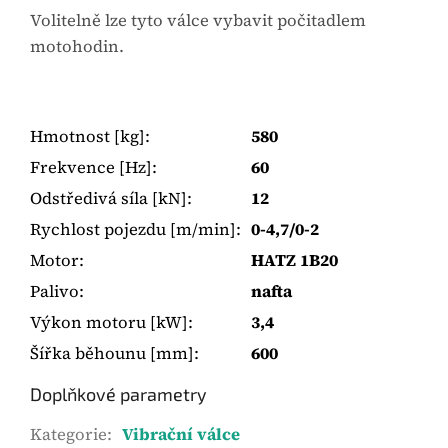
Volitelně lze tyto válce vybavit počitadlem
motohodin.
Hmotnost [kg]
:
580
Frekvence [Hz]
:
60
Odstředivá síla [kN]
:
12
Rychlost pojezdu [m/min]
:
0-4,7/0-2
Motor
:
HATZ 1B20
Palivo
:
nafta
Výkon motoru [kW]
:
3,4
Šířka běhounu [mm]
:
600
Doplňkové parametry
Kategorie
:
Vibrační válce