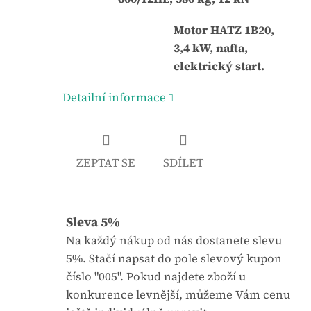
j
:
Motor HATZ 1B20,
e
3,4 kW, nafta,
0
elektrický start.
,
0
Detailní informace
z
5
h
v
ZEPTAT SE
SDÍLET
ě
z
d
Sleva 5%
i
Na každý nákup od nás dostanete slevu
č
5%. Stačí napsat do pole slevový kupon
e
číslo "005". Pokud najdete zboží u
k
konkurence levnější, můžeme Vám cenu
.