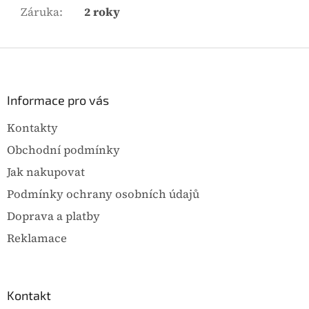
Záruka
:
2 roky
Z
á
p
a
Informace pro vás
t
Kontakty
í
Obchodní podmínky
Jak nakupovat
Podmínky ochrany osobních údajů
Doprava a platby
Reklamace
Kontakt