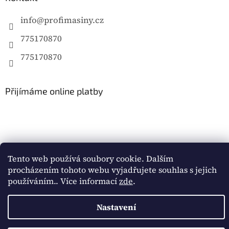
info
@
profimasiny.cz
775170870
775170870
Přijímáme online platby
Tento web používá soubory cookie. Dalším
Vytvořil Shoptet
procházením tohoto webu vyjadřujete souhlas s jejich
používáním.. Více informací
zde
.
Copyright 2026
Profimašiny.cz
. Všechna práva
Nastavení
vyhrazena.