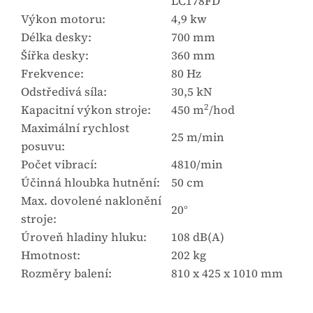
LC178FD
Výkon motoru:
4,9 kw
Délka desky:
700 mm
Šířka desky:
360 mm
Frekvence:
80 Hz
Odstředivá síla:
30,5 kN
2
Kapacitní výkon stroje:
450 m
/hod
Maximální rychlost
25 m/min
posuvu:
Počet vibrací:
4810/min
Účinná hloubka hutnění:
50 cm
Max. dovolené naklonění
20°
stroje:
Úroveň hladiny hluku:
108 dB(A)
Hmotnost:
202 kg
Rozměry balení:
810 x 425 x 1010 mm