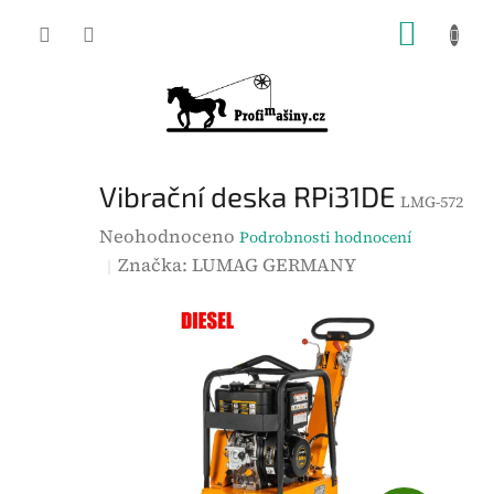
Přejít
NÁKUP
na
KOŠÍK
obsah
Vibrační deska RPi31DE
LMG-572
P
Neohodnoceno
Podrobnosti hodnocení
r
Značka:
LUMAG GERMANY
ů
m
ě
r
n
é
h
o