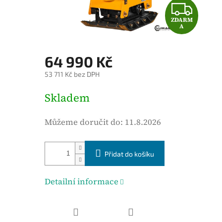
Z
d
ZDARM
D
n
A
o
A
c
64 990 Kč
e
R
53 711 Kč bez DPH
n
M
í
M
Skladem
p
ě
A
r
r
Můžeme doručit do:
11.8.2026
o
n
d
á
u
Přidat do košíku
c
k
e
t
n
Detailní informace
u
a
j
:
e