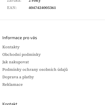
Záruka
:
2 roky
EAN
:
4047424005361
Z
á
p
a
Informace pro vás
t
Kontakty
í
Obchodní podmínky
Jak nakupovat
Podmínky ochrany osobních údajů
Doprava a platby
Reklamace
Kontakt