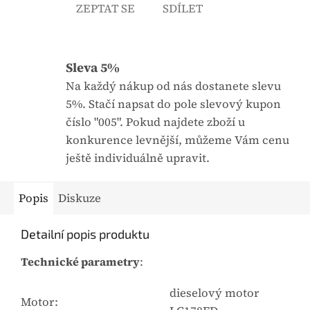
ZEPTAT SE
SDÍLET
0
,
0
Sleva 5%
z
5
Na každý nákup od nás dostanete slevu
h
5%. Stačí napsat do pole slevový kupon
v
číslo "005". Pokud najdete zboží u
ě
konkurence levnější, můžeme Vám cenu
z
ještě individuálně upravit.
d
i
Popis
Diskuze
č
e
Detailní popis produktu
k
Technické parametry
:
.
dieselový motor
Motor: