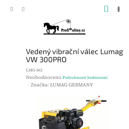
Přejít
NÁKUP
na
KOŠÍK
obsah
Vedený vibrační válec Lumag
VW 300PRO
LMG-562
P
Neohodnoceno
Podrobnosti hodnocení
r
Značka:
LUMAG GERMANY
ů
m
ě
r
n