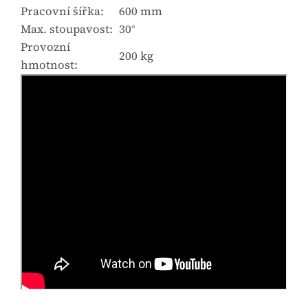
Pracovní šířka:
600 mm
Max. stoupavost:
30°
Provozní
200 kg
hmotnost: