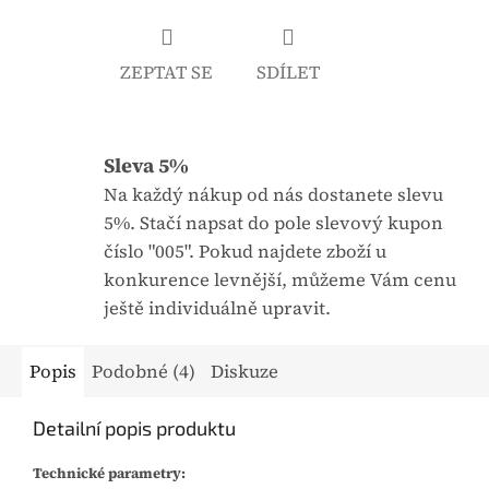
j
:
e
ZEPTAT SE
SDÍLET
0
,
0
Sleva 5%
z
5
Na každý nákup od nás dostanete slevu
h
5%. Stačí napsat do pole slevový kupon
v
číslo "005". Pokud najdete zboží u
ě
konkurence levnější, můžeme Vám cenu
z
ještě individuálně upravit.
d
i
Popis
Podobné (4)
Diskuze
č
e
Detailní popis produktu
k
Technické parametry:
.