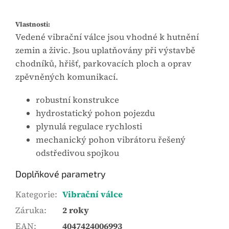
Vlastnosti:
Vedené vibrační válce jsou vhodné k hutnění
zemin a živic. Jsou uplatňovány při výstavbě
chodníků, hřišť, parkovacích ploch a oprav
zpěvněných komunikací.
robustní konstrukce
hydrostatický pohon pojezdu
plynulá regulace rychlosti
mechanický pohon vibrátoru řešený
odstředivou spojkou
Doplňkové parametry
Kategorie
:
Vibrační válce
Záruka
:
2 roky
EAN
:
4047424006993