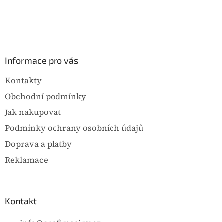
Z
á
p
a
Informace pro vás
t
Kontakty
í
Obchodní podmínky
Jak nakupovat
Podmínky ochrany osobních údajů
Doprava a platby
Reklamace
Kontakt