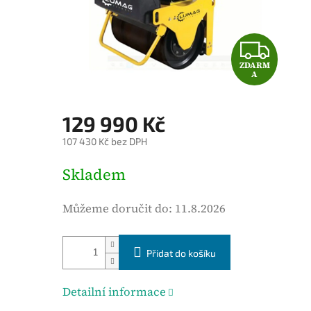
é
h
o
Z
d
ZDARM
D
n
A
o
A
c
129 990 Kč
e
R
107 430 Kč bez DPH
n
M
í
M
Skladem
p
ě
A
r
r
Můžeme doručit do:
11.8.2026
o
n
d
á
u
Přidat do košíku
c
k
e
t
n
Detailní informace
u
a