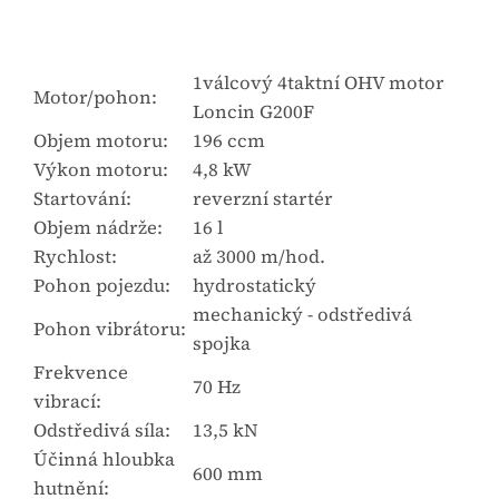
1válcový 4taktní OHV motor
Motor/pohon:
Loncin G200F
Objem motoru:
196 ccm
Výkon motoru:
4,8 kW
Startování:
reverzní startér
Objem nádrže:
16 l
Rychlost:
až 3000 m/hod.
Pohon pojezdu:
hydrostatický
mechanický - odstředivá
Pohon vibrátoru:
spojka
Frekvence
70 Hz
vibrací:
Odstředivá síla:
13,5 kN
Účinná hloubka
600 mm
hutnění: