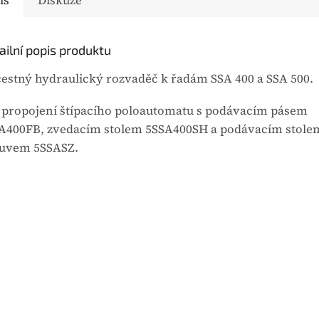
is
Diskuze
t
u
j
ailní popis produktu
e
0
cestný hydraulický rozvaděč k řadám SSA 400 a SSA 500.
,
 propojení štípacího poloautomatu s podávacím pásem
0
A400FB, zvedacím stolem 5SSA400SH a podávacím stole
z
uvem 5SSASZ.
5
h
v
ě
z
d
i
č
e
k