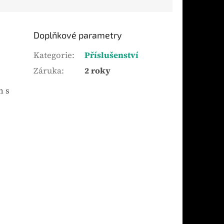
Doplňkové parametry
Kategorie
:
Příslušenství
Záruka
:
2 roky
m s