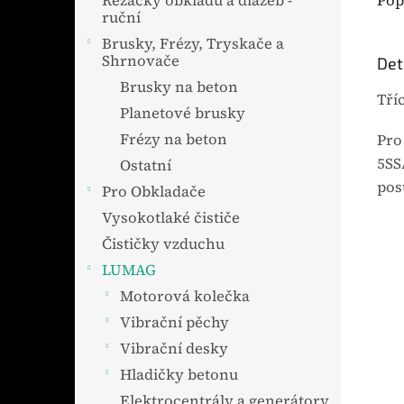
Pop
Řezačky obkladů a dlažeb -
ruční
Brusky, Frézy, Tryskače a
Shrnovače
Det
Brusky na beton
Tří
Planetové brusky
Frézy na beton
Pro
5SS
Ostatní
pos
Pro Obkladače
Vysokotlaké čističe
Čističky vzduchu
LUMAG
Motorová kolečka
Vibrační pěchy
Vibrační desky
Hladičky betonu
Elektrocentrály a generátory