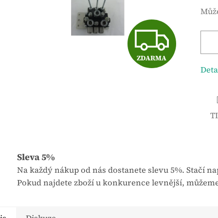
n
r
Může
é
n
Z
h
á
o
c
d
e
ZDARMA
D
n
n
Deta
o
a
c
:
A
e
T
n
R
í
p
r
Sleva 5%
M
o
Na každý nákup od nás dostanete slevu 5%. Stačí nap
d
Pokud najdete zboží u konkurence levnější, můžeme
u
A
k