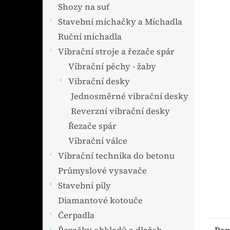
n
Shozy na suť
e
Stavební míchačky a Míchadla
l
Ruční míchadla
Vibrační stroje a řezače spár
Vibrační pěchy - žaby
Vibrační desky
Jednosměrné vibrační desky
Reverzní vibrační desky
Řezače spár
Vibrační válce
Vibrační technika do betonu
Průmyslové vysavače
Stavební pily
Diamantové kotouče
Čerpadla