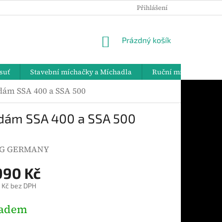
Přihlášení
PODMÍNKY OCHRANY OSOBNÍCH ÚDAJŮ
DOPRAVA A PLATBY
NÁKUPNÍ
Prázdný košík
KOŠÍK
suť
Stavební míchačky a Míchadla
Ruční míchadla
dám SSA 400 a SSA 500
řadám SSA 400 a SSA 500
G GERMANY
990 Kč
 Kč bez DPH
ladem