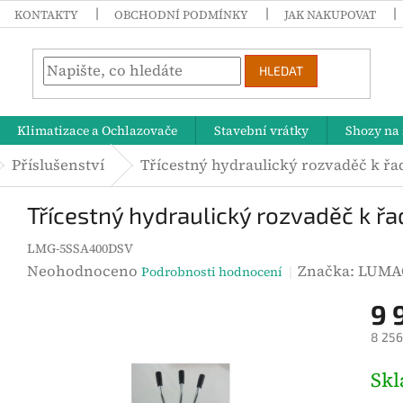
KONTAKTY
OBCHODNÍ PODMÍNKY
JAK NAKUPOVAT
HLEDAT
Klimatizace a Ochlazovače
Stavební vrátky
Shozy na 
Příslušenství
Třícestný hydraulický rozvaděč k řa
Třícestný hydraulický rozvaděč k 
LMG-5SSA400DSV
P
Neohodnoceno
Značka:
LUMA
Podrobnosti hodnocení
r
9 
ů
8 256
m
ě
M
Sk
r
ě