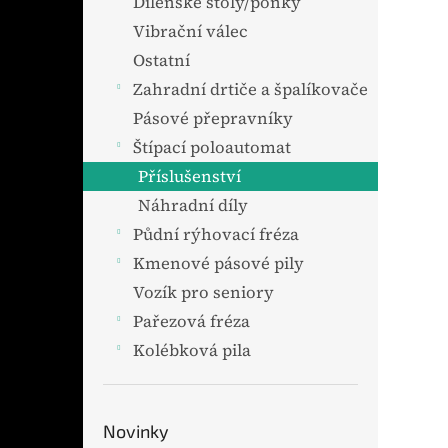
Dílenské stoly/ponky
Vibrační válec
Ostatní
Zahradní drtiče a špalíkovače
Pásové přepravníky
Štípací poloautomat
Příslušenství
Náhradní díly
Půdní rýhovací fréza
Kmenové pásové pily
Vozík pro seniory
Pařezová fréza
Kolébková pila
Novinky