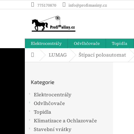
Přejít
775170870
info@profimasiny.cz
na
obsah
Elektrocentrály
Odvlhčovače
Topidla
LUMAG
Štípací poloautomat
Domů
P
o
Přeskočit
s
Kategorie
t
kategorie
r
Elektrocentrály
a
Odvlhčovače
n
n
Topidla
í
Klimatizace a Ochlazovače
p
Stavební vrátky
a