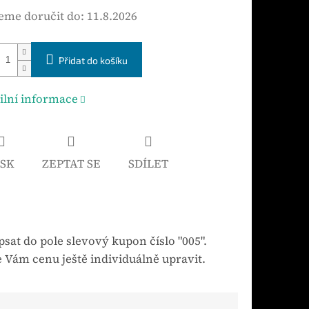
me doručit do:
11.8.2026
Přidat do košíku
ilní informace
ISK
ZEPTAT SE
SDÍLET
sat do pole slevový kupon číslo "005".
 Vám cenu ještě individuálně upravit.