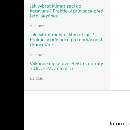
Jak vybrat klimatizaci do
karavanu? Praktický průvodce před
letní sezónou
25.6.2026
Jak vybrat mobilní klimatizaci?
Praktický průvodce pro domácnosti
i kanceláře
23.6.2026
Výkonné dieselové elektrocentrály
30 kW–1 MW na míru
8.1.2026
Z
á
p
a
t
Informac
í