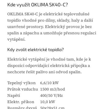
Kde využít OKLIMA SK40-C?
OKLIMA SK40-C je elektrické teplovzdušné
topidlo vhodné pro dílny, sklady, haly a další
uzavřené prostory. Elektrický provoz je bez
spalin a zápachu a umožňuje přesnou regulaci
vytápění.
Kdy zvolit elektrické topidlo?
Elektrické vytápění je vhodné tam, kde je k
dispozici odpovídající elektrická přípojka a
nechcete řešit palivo ani odvod spalin.
Tepelný výkon
6,6/10 kW
Průtok vzduchu
1500 m3/hod
Napětí
400/50 V/Hz
Elektr. příkon
10,0 kW
Rozměry dxvxš
50x28x51 cm