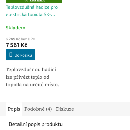
ZDARMA
Z
D
Teplovzdušná hadice pro
A
R
elektrická topidla SK-
M
A
300mm-02AC562
Skladem
6 249 Kč bez DPH
7 561 Kč
Do košíku
Teplovzdušnou hadicí
lze přivézt teplo od
topidla na určité místo.
Délka hadice je 6m.
Teplovzdušná hadice
02AC562 je určena pro
Popis
Podobné (4)
Diskuze
elektrická topidla SK40
a SK60. V případě...
Detailní popis produktu