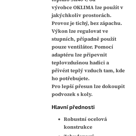
j
:
výrobce OKLIMA lze použít v
e
jakýchkoliv prostorách.
0
Provoz je tichý, bez zápachu.
,
Výkon lze regulovat ve
0
stupních, případně použít
z
pouze ventilátor. Pomocí
5
adaptéru lze připevnit
h
teplovzdušnou hadici a
v
přivézt teplý vzduch tam, kde
ě
ho potřebujete.
z
Pro lepší přesun lze dokoupit
d
podvozek s koly.
i
Hlavní přednosti
č
e
Robustní ocelová
k
konstrukce
.