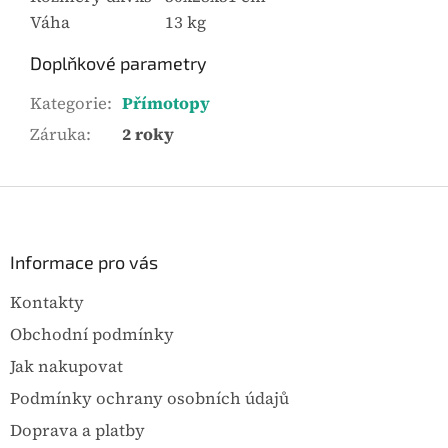
Váha
13 kg
Doplňkové parametry
Kategorie
:
Přímotopy
Záruka
:
2 roky
Z
á
p
a
Informace pro vás
t
Kontakty
í
Obchodní podmínky
Jak nakupovat
Podmínky ochrany osobních údajů
Doprava a platby