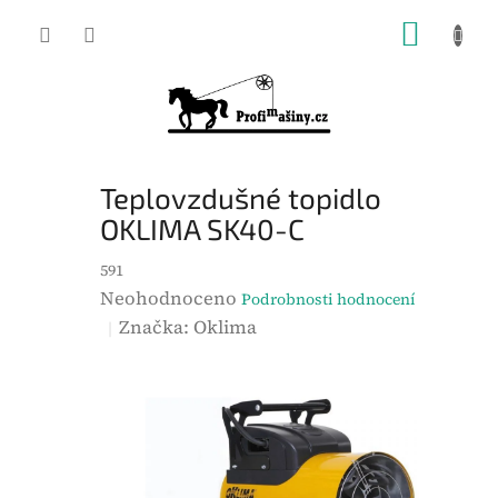
Přejít
NÁKUP
na
KOŠÍK
obsah
Teplovzdušné topidlo
OKLIMA SK40-C
591
P
Neohodnoceno
Podrobnosti hodnocení
r
Značka:
Oklima
ů
m
ě
r
n