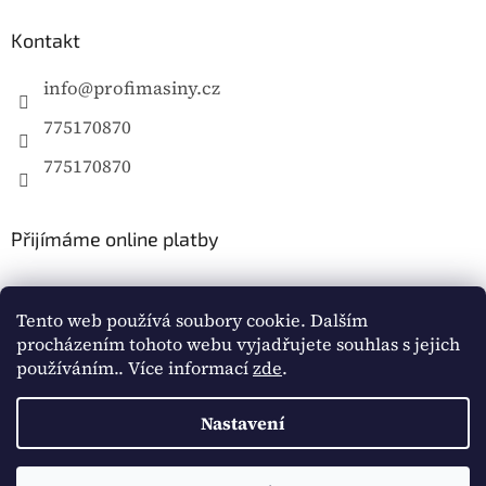
Kontakt
info
@
profimasiny.cz
775170870
775170870
Přijímáme online platby
Tento web používá soubory cookie. Dalším
procházením tohoto webu vyjadřujete souhlas s jejich
používáním.. Více informací
zde
.
Vytvořil Shoptet
Nastavení
Copyright 2026
Profimašiny.cz
. Všechna práva