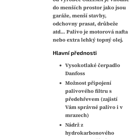
j
:
do menších prostor jako jsou
e
garáže, menší stavby,
0
odchovny prasat, drůbeže
,
atd… Palivo je motorová nafta
0
nebo extra lehký topný olej.
z
Hlavní přednosti
5
h
Vysokotlaké čerpadlo
v
Danfoss
ě
Možnost připojení
z
palivového filtru s
d
předehřevem (zajistí
i
Vám správné palivo i v
č
mrazech)
e
Nádrž z
k
hydrokarbonového
.