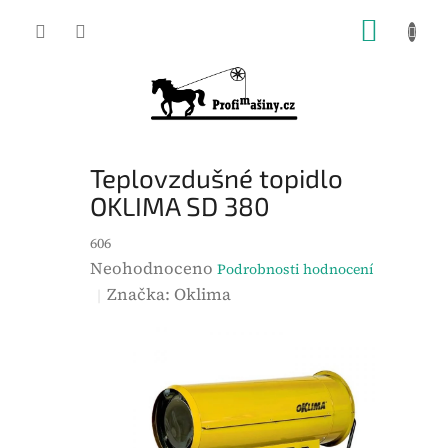
Přejít
NÁKUP
na
KOŠÍK
obsah
Teplovzdušné topidlo
OKLIMA SD 380
606
P
Neohodnoceno
Podrobnosti hodnocení
r
Značka:
Oklima
ů
m
ě
r
n