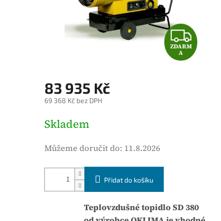
é
h
o
Z
d
ZDARM
D
n
A
o
A
c
83 935 Kč
e
R
69 368 Kč bez DPH
n
M
í
M
Skladem
p
ě
A
r
r
Můžeme doručit do:
11.8.2026
o
n
d
á
u
Přidat do košíku
c
k
e
t
n
Teplovzdušné topidlo SD 380
u
a
od výrobce OKLIMA je vhodné