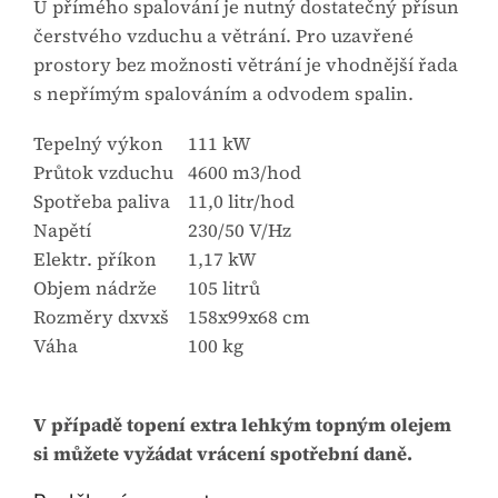
U přímého spalování je nutný dostatečný přísun
čerstvého vzduchu a větrání. Pro uzavřené
prostory bez možnosti větrání je vhodnější řada
s nepřímým spalováním a odvodem spalin.
Tepelný výkon
111 kW
Průtok vzduchu
4600 m3/hod
Spotřeba paliva
11,0 litr/hod
Napětí
230/50 V/Hz
Elektr. příkon
1,17 kW
Objem nádrže
105 litrů
Rozměry dxvxš
158x99x68 cm
Váha
100 kg
V případě topení extra lehkým topným olejem
si můžete vyžádat vrácení spotřební daně.