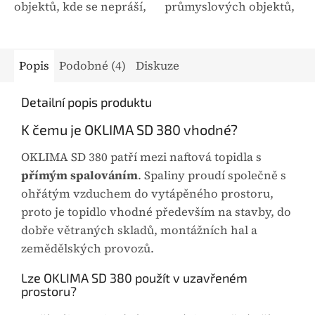
objektů, kde se nepráší,
průmyslových objektů,
není vlhko a není
kde je větší prašnost a
vyžadován velký rozsah
vlhkost a je vyžadován
teplot. Termostat lze
větší rozsah teplot.
Popis
Podobné (4)
Diskuze
použít se všemi topidly
Termostat lze použít se
Oklima/Arcotherm
všemi topidly
Detailní popis produktu
kromě...
OKLIMA/ARCOTHERM...
K čemu je OKLIMA SD 380 vhodné?
OKLIMA SD 380 patří mezi naftová topidla s
přímým spalováním
. Spaliny proudí společně s
ohřátým vzduchem do vytápěného prostoru,
proto je topidlo vhodné především na stavby, do
dobře větraných skladů, montážních hal a
zemědělských provozů.
Lze OKLIMA SD 380 použít v uzavřeném
prostoru?