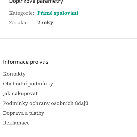
Doplňkové parametry
Kategorie
:
Přímé spalování
Záruka
:
2 roky
Z
á
p
a
Informace pro vás
t
Kontakty
í
Obchodní podmínky
Jak nakupovat
Podmínky ochrany osobních údajů
Doprava a platby
Reklamace