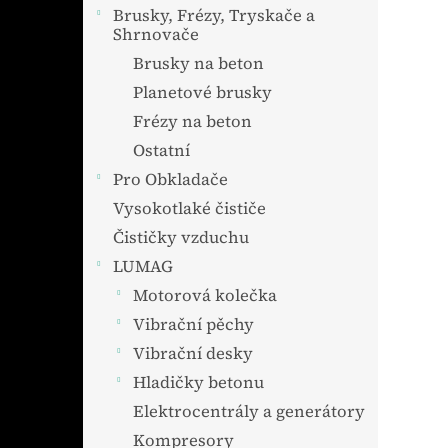
Brusky, Frézy, Tryskače a
Shrnovače
Brusky na beton
Planetové brusky
Frézy na beton
Ostatní
Pro Obkladače
Vysokotlaké čističe
Čističky vzduchu
LUMAG
Motorová kolečka
Vibrační pěchy
Vibrační desky
Hladičky betonu
Elektrocentrály a generátory
Kompresory