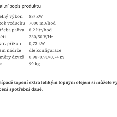
ailní popis produktu
elný výkon
88/ kW
tok vzduchu
7000 m3/hod
třeba paliva
8,2 litr/hod
ětí
230/50 V/Hz
ktr. příkon
0,72 kW
em nádrže
dle konfigurace
měry dxvxš
0,98×0,91×0,74 m
a
99 kg
řípadě topení extra lehkým topným olejem si můžete v
cení spotřební daně.