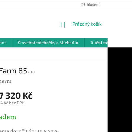
Přihlášení
PODMÍNKY OCHRANY OSOBNÍCH ÚDAJŮ
DOPRAVA A PLATBY
NÁKUPNÍ
Prázdný košík
KOŠÍK
suť
Stavební míchačky a Míchadla
Ruční míchadla
Farm 85
610
herm
7 320 Kč
4 Kč bez DPH
ladem
me doručit do:
10.8.2026