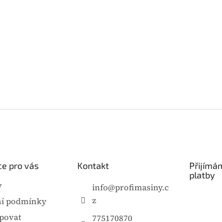
e pro vás
Kontakt
Přijímá
platby
y
info
@
profimasiny.c
z
í podmínky
povat
775170870