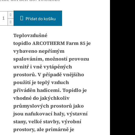
Přidat do košíku
Teplovzdušné
topidlo ARCOTHERM Farm 85 je
vybaveno nepřímým
spalováním, možností provozu
uvnitř i vně vytápěných
prostorů. V případě vnějšího
použití je teplý vzduch
přiváděn hadicemi. Topidlo je
vhodné do jakýchkoliv
průmyslových prostorů jako
jsou nafukovací haly, výstavní
stany, velké stavby, výrobní
prostory, ale primárně je