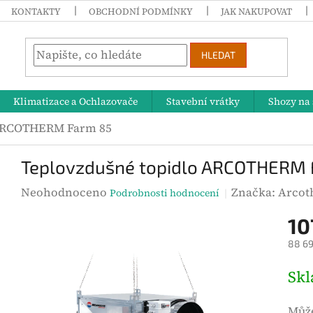
KONTAKTY
OBCHODNÍ PODMÍNKY
JAK NAKUPOVAT
HLEDAT
Klimatizace a Ochlazovače
Stavební vrátky
Shozy na 
 ARCOTHERM Farm 85
Teplovzdušné topidlo ARCOTHERM 
P
Neohodnoceno
Značka:
Arcot
Podrobnosti hodnocení
r
10
ů
88 69
m
ě
M
Sk
r
ě
n
r
Může