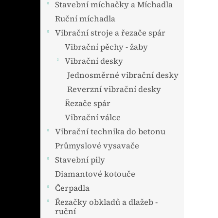
Stavební míchačky a Míchadla
Ruční míchadla
Vibrační stroje a řezače spár
Vibrační pěchy - žaby
Vibrační desky
Jednosměrné vibrační desky
Reverzní vibrační desky
Řezače spár
Vibrační válce
Vibrační technika do betonu
Průmyslové vysavače
Stavební pily
Diamantové kotouče
Čerpadla
Řezačky obkladů a dlažeb -
ruční