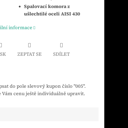
Spalovací komora z
ušlechtilé oceli AISI 430
ilní informace
ISK
ZEPTAT SE
SDÍLET
sat do pole slevový kupon číslo "005".
 Vám cenu ještě individuálně upravit.