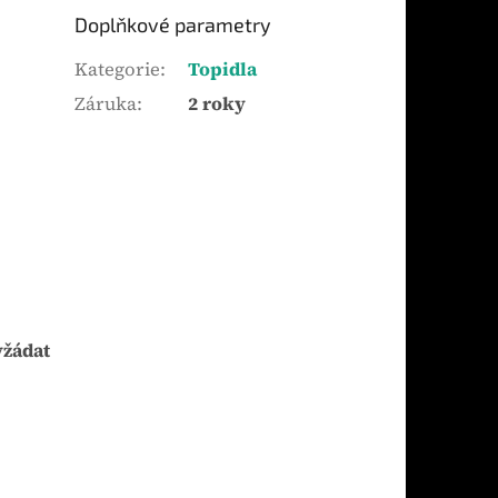
Doplňkové parametry
Kategorie
:
Topidla
Záruka
:
2 roky
yžádat