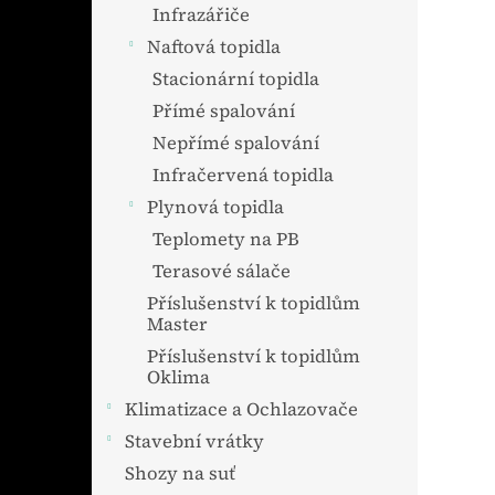
n
Infrazářiče
e
Naftová topidla
l
Stacionární topidla
Přímé spalování
Nepřímé spalování
Infračervená topidla
Plynová topidla
Teplomety na PB
Terasové sálače
Příslušenství k topidlům
Master
Příslušenství k topidlům
Oklima
Klimatizace a Ochlazovače
Stavební vrátky
Shozy na suť