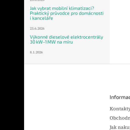
Jak vybrat mobilní klimatizaci?
Praktický průvodce pro domácnosti
i kanceláře
23.6.2026
Výkonné dieselové elektrocentrály
30 kW–1 MW na míru
8.1.2026
Z
á
p
a
t
Informac
í
Kontakt
Obchodn
Jak naku