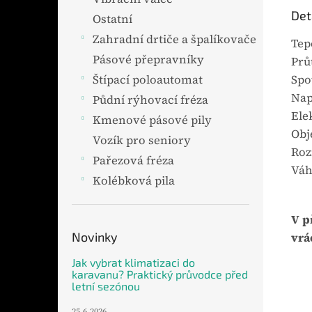
Det
Ostatní
Zahradní drtiče a špalíkovače
Tep
Pásové přepravníky
Prů
Štípací poloautomat
Spo
Nap
Půdní rýhovací fréza
Ele
Kmenové pásové pily
Obj
Vozík pro seniory
Roz
Pařezová fréza
Váh
Kolébková pila
V p
Novinky
vrá
Jak vybrat klimatizaci do
karavanu? Praktický průvodce před
letní sezónou
25.6.2026