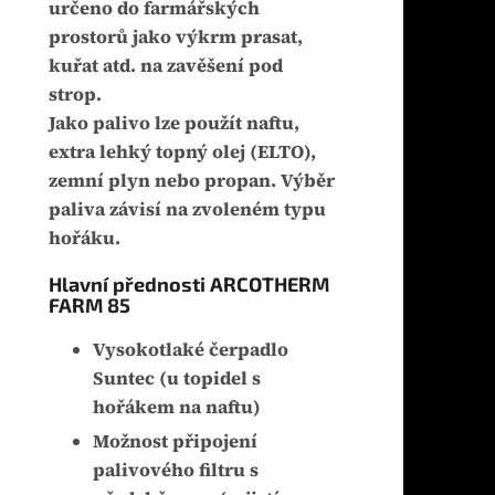
určeno do farmářských
prostorů jako výkrm prasat,
kuřat atd. na zavěšení pod
strop.
Jako palivo lze použít naftu,
extra lehký topný olej (ELTO),
zemní plyn nebo propan. Výběr
paliva závisí na zvoleném typu
hořáku.
Hlavní přednosti ARCOTHERM
FARM 85
Vysokotlaké čerpadlo
Suntec (u topidel s
hořákem na naftu)
Možnost připojení
palivového filtru s