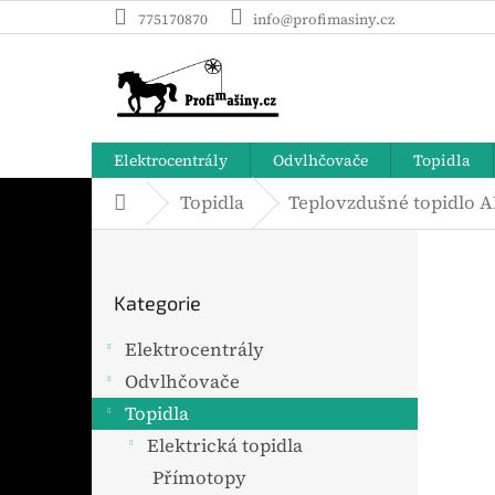
Přejít
775170870
info@profimasiny.cz
na
obsah
Elektrocentrály
Odvlhčovače
Topidla
Topidla
Teplovzdušné topidlo
Domů
P
o
Přeskočit
s
Kategorie
t
kategorie
r
Elektrocentrály
a
Odvlhčovače
n
n
Topidla
í
Elektrická topidla
p
Přímotopy
a