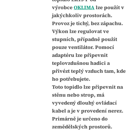
j
:
výrobce
OKLIMA
lze použít v
e
jakýchkoliv prostorách.
0
Provoz je tichý, bez zápachu.
,
Výkon lze regulovat ve
0
stupních, případně použít
z
pouze ventilátor. Pomocí
5
adaptéru lze připevnit
h
teplovzdušnou hadici a
v
přivézt teplý vzduch tam, kde
ě
ho potřebujete.
z
Toto topidlo lze připevnit na
d
stěnu nebo strop, má
i
vyvedený dlouhý ovládací
č
kabel a je v provedení nerez.
e
Primárně je určeno do
k
zemědělských prostorů.
.