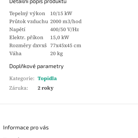
Detailní popis produktu
Tepelný výkon
10/15 kW
Průtok vzduchu
2000 m3/hod
Napětí
400/50 V/Hz
Elektr. příkon
15,0 kW
Rozměry dxvxš
77x45x45 cm
Váha
20 kg
Doplňkové parametry
Kategorie
:
Topidla
Záruka
:
2 roky
Z
á
p
a
Informace pro vás
t