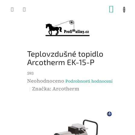
Přejít
NÁKUP
na
KOŠÍK
obsah
Teplovzdušné topidlo
Arcotherm EK-15-P
593
P
Neohodnoceno
Podrobnosti hodnocení
r
Značka:
Arcotherm
ů
m
ě
r
n