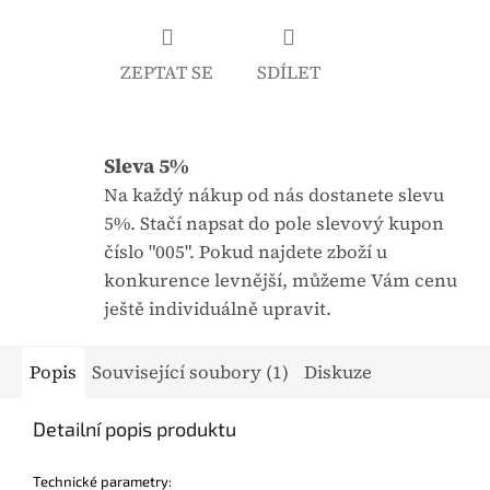
j
:
e
ZEPTAT SE
SDÍLET
0
,
0
Sleva 5%
z
5
Na každý nákup od nás dostanete slevu
h
5%. Stačí napsat do pole slevový kupon
v
číslo "005". Pokud najdete zboží u
ě
konkurence levnější, můžeme Vám cenu
z
ještě individuálně upravit.
d
i
Popis
Související soubory (1)
Diskuze
č
e
Detailní popis produktu
k
.
Technické parametry: