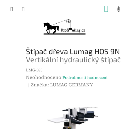
Přejít
NÁKUP
na
KOŠÍK
obsah
Štípač dřeva Lumag HOS 9N
Vertikální hydraulický štípač
LMG-383
P
Neohodnoceno
Podrobnosti hodnocení
r
Značka:
LUMAG GERMANY
ů
m
ě
r
n