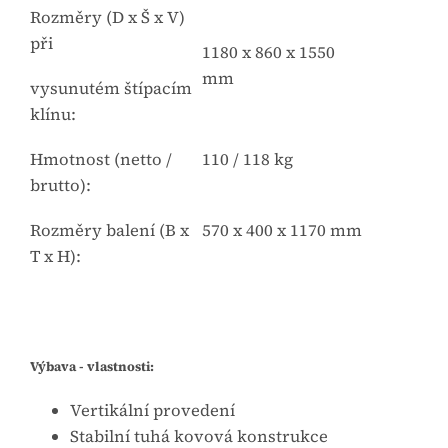
Rozměry (D x Š x V)
při
1180 x 860 x 1550
mm
vysunutém štípacím
klínu:
Hmotnost (netto /
110 / 118 kg
brutto):
Rozměry balení (B x
570 x 400 x 1170 mm
T x H):
Výbava - vlastnosti:
Vertikální provedení
Stabilní tuhá kovová konstrukce