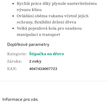
Rychlá práce díky plynule nastavitelnému
výsunu klínu
Ovládání oběma rukama včetně jejich
ochrany, flexibilní držení dřeva
Velká pojezdová kola pro snadnou
manipulaci a transport
Doplňkové parametry
Kategorie
:
Štípačka na dřevo
Záruka
:
2 roky
EAN
:
4047424007723
Z
á
p
a
Informace pro vás
t