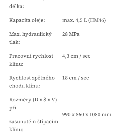
délka:
Kapacita oleje:
max. 4,5 L (HM46)
Max. hydraulický
28 MPa
tlak:
Pracovní rychlost
4,3 cm / sec
klínu:
Rychlost zpětného
18 cm / sec
chodu klínu:
Rozměry (D x Š x V)
při
990 x 860 x 1080 mm
zasunutém štípacím
klínu: