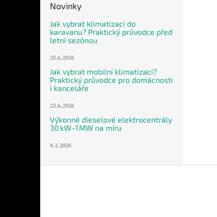
Novinky
Jak vybrat klimatizaci do
karavanu? Praktický průvodce před
letní sezónou
25.6.2026
Jak vybrat mobilní klimatizaci?
Praktický průvodce pro domácnosti
i kanceláře
23.6.2026
Výkonné dieselové elektrocentrály
30 kW–1 MW na míru
8.1.2026
Z
á
p
a
t