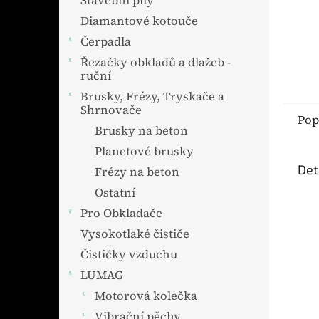
Stavební pily
Diamantové kotouče
Čerpadla
Řezačky obkladů a dlažeb -
ruční
Brusky, Frézy, Tryskače a
Shrnovače
Pop
Brusky na beton
Planetové brusky
Det
Frézy na beton
Ostatní
Pro Obkladače
Vysokotlaké čističe
Čističky vzduchu
LUMAG
Motorová kolečka
Vibrační pěchy