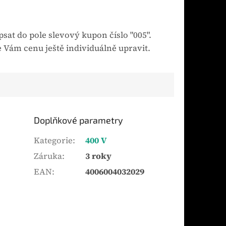
sat do pole slevový kupon číslo "005".
 Vám cenu ještě individuálně upravit.
Doplňkové parametry
Kategorie
:
400 V
Záruka
:
3 roky
EAN
:
4006004032029