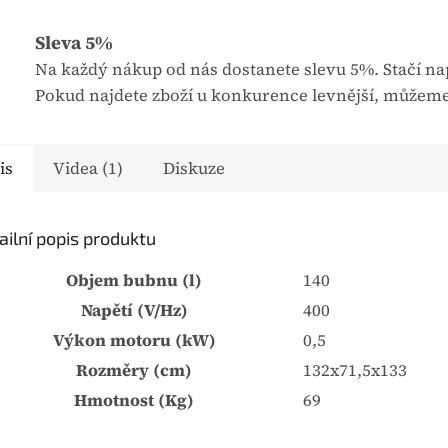
u
j
Sleva 5%
e
Na každý nákup od nás dostanete slevu 5%. Stačí nap
0
Pokud najdete zboží u konkurence levnější, můžeme
,
0
z
is
Videa (1)
Diskuze
5
h
v
ailní popis produktu
ě
Objem bubnu (l)
140
z
Napětí (V/Hz)
400
d
Výkon motoru (kW)
0,5
i
č
Rozměry (cm)
132x71,5x133
e
Hmotnost (Kg)
69
k
.