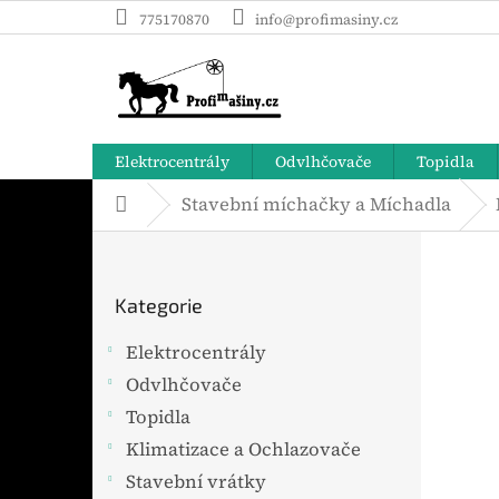
Přejít
775170870
info@profimasiny.cz
na
obsah
Elektrocentrály
Odvlhčovače
Topidla
Stavební míchačky a Míchadla
Domů
P
o
Přeskočit
s
Kategorie
t
kategorie
r
Elektrocentrály
a
Odvlhčovače
n
n
Topidla
í
Klimatizace a Ochlazovače
p
Stavební vrátky
a