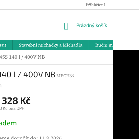
Přihlášení
PODMÍNKY OCHRANY OSOBNÍCH ÚDAJŮ
DOPRAVA A PLATBY
NÁKUPNÍ
Prázdný košík
KOŠÍK
suť
Stavební míchačky a Míchadla
Ruční míchadla
5S 140 l / 400V NB
140 l / 400V NB
MECH66
a
 328 Kč
0 Kč bez DPH
ladem
me doručit do:
11.8.2026