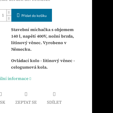
Přidat do košíku
Stavební míchačka s objemem
140 l, napětí 400V, nožní brzda,
litinový věnec. Vyrobeno v
Německu.
Ovládací kolo - litinový věnec -
celogumová kola.
ilní informace
ISK
ZEPTAT SE
SDÍLET