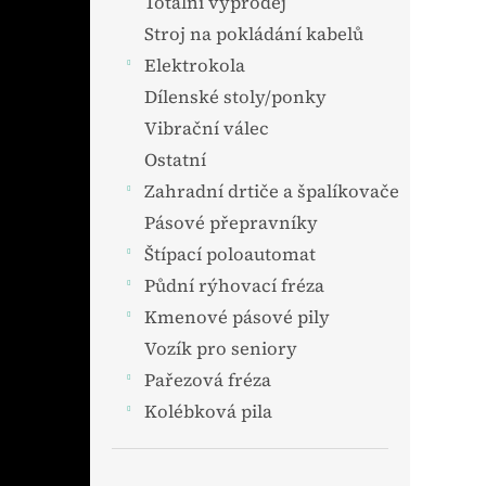
Totální výprodej
Stroj na pokládání kabelů
Elektrokola
Dílenské stoly/ponky
Vibrační válec
Ostatní
Zahradní drtiče a špalíkovače
Pásové přepravníky
Štípací poloautomat
Půdní rýhovací fréza
Kmenové pásové pily
Vozík pro seniory
Pařezová fréza
Kolébková pila