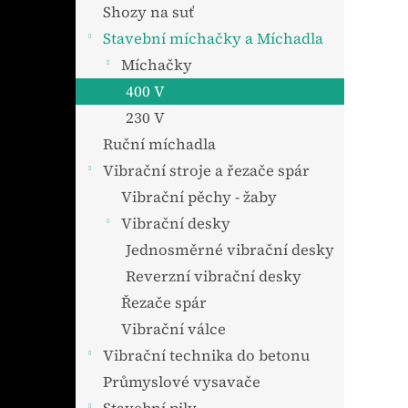
n
Shozy na suť
e
Stavební míchačky a Míchadla
l
Míchačky
400 V
230 V
Ruční míchadla
Vibrační stroje a řezače spár
Vibrační pěchy - žaby
Vibrační desky
Jednosměrné vibrační desky
Reverzní vibrační desky
Řezače spár
Vibrační válce
Vibrační technika do betonu
Průmyslové vysavače