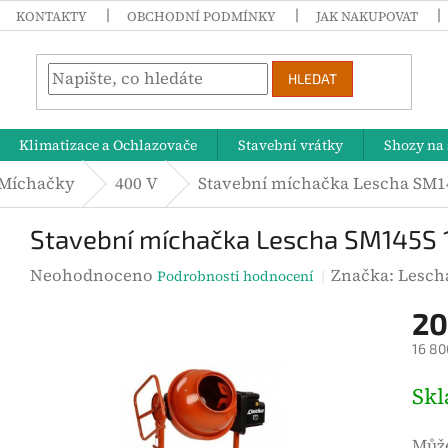
KONTAKTY
OBCHODNÍ PODMÍNKY
JAK NAKUPOVAT
HLEDAT
Klimatizace a Ochlazovače
Stavební vrátky
Shozy na 
Míchačky
400 V
Stavební míchačka Lescha SM14
Stavební míchačka Lescha SM145S 
P
Neohodnoceno
Značka:
Lesch
Podrobnosti hodnocení
r
20
ů
16 80
m
ě
M
Sk
r
ě
n
r
Může