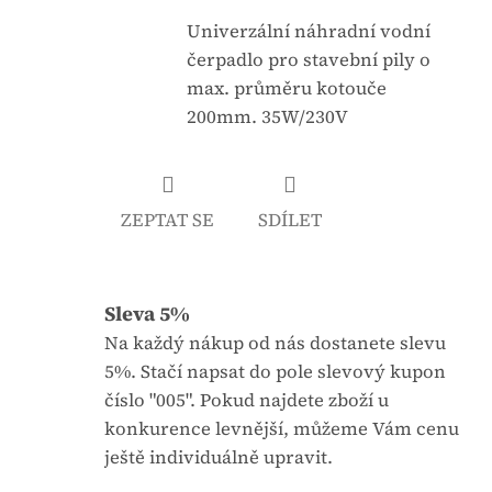
e
t
n
Univerzální náhradní vodní
u
a
čerpadlo pro stavební pily o
j
:
max. průměru kotouče
e
200mm. 35W/230V
0
,
0
ZEPTAT SE
SDÍLET
z
5
h
Sleva 5%
v
ě
Na každý nákup od nás dostanete slevu
z
5%. Stačí napsat do pole slevový kupon
d
číslo "005". Pokud najdete zboží u
i
konkurence levnější, můžeme Vám cenu
č
ještě individuálně upravit.
e