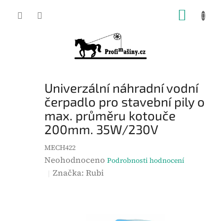
Přejít
NÁKUP
na
KOŠÍK
obsah
Univerzální náhradní vodní
čerpadlo pro stavební pily o
max. průměru kotouče
200mm. 35W/230V
MECH422
P
Neohodnoceno
Podrobnosti hodnocení
r
Značka:
Rubi
ů
m
ě