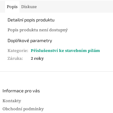
k
Popis
Diskuze
.
Detailní popis produktu
Popis produktu není dostupný
Doplňkové parametry
Kategorie
:
Příslušenství ke stavebním pilám
Záruka
:
2 roky
Z
á
p
a
Informace pro vás
t
Kontakty
í
Obchodní podmínky