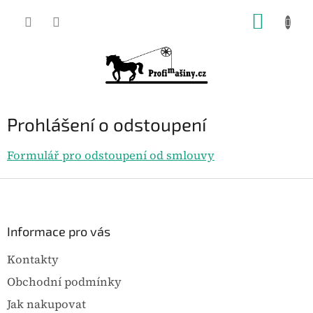
Přejít
NÁKUP
na
KOŠÍK
obsah
Prohlášení o odstoupení
Formulář pro odstoupení od smlouvy
Z
á
p
a
Informace pro vás
t
Kontakty
í
Obchodní podmínky
Jak nakupovat