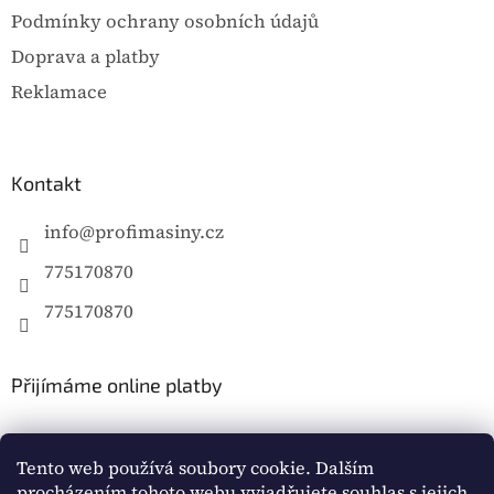
Podmínky ochrany osobních údajů
Doprava a platby
Reklamace
Kontakt
info
@
profimasiny.cz
775170870
775170870
Přijímáme online platby
Tento web používá soubory cookie. Dalším
procházením tohoto webu vyjadřujete souhlas s jejich