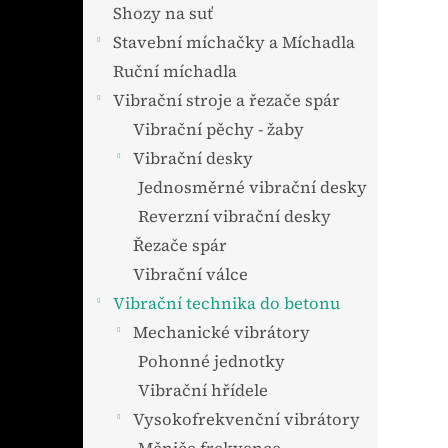
n
Shozy na suť
e
Stavební míchačky a Míchadla
l
Ruční míchadla
Vibrační stroje a řezače spár
Vibrační pěchy - žaby
Vibrační desky
Jednosměrné vibrační desky
Reverzní vibrační desky
Řezače spár
Vibrační válce
Vibrační technika do betonu
Mechanické vibrátory
Pohonné jednotky
Vibrační hřídele
Vysokofrekvenční vibrátory