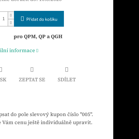
Přidat do košíku
pro QPM, QP a QGH
ilní informace
ISK
ZEPTAT SE
SDÍLET
sat do pole slevový kupon číslo "005".
 Vám cenu ještě individuálně upravit.