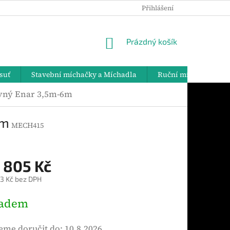
Přihlášení
PODMÍNKY OCHRANY OSOBNÍCH ÚDAJŮ
DOPRAVA A PLATBY
NÁKUPNÍ
Prázdný košík
KOŠÍK
suť
Stavební míchačky a Míchadla
Ruční míchadla
uvný Enar 3,5m-6m
6m
MECH415
 805 Kč
3 Kč bez DPH
ladem
me doručit do:
10.8.2026