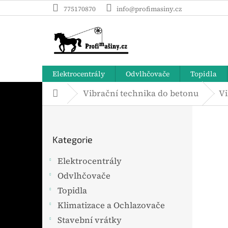
Přejít
775170870
info@profimasiny.cz
na
obsah
Elektrocentrály
Odvlhčovače
Topidla
Vibrační technika do betonu
Vi
Domů
P
o
Přeskočit
s
Kategorie
t
kategorie
r
Elektrocentrály
a
Odvlhčovače
n
n
Topidla
í
Klimatizace a Ochlazovače
p
Stavební vrátky
a