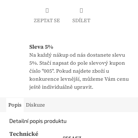
j
:
e
ZEPTAT SE
SDÍLET
0
,
0
Sleva 5%
z
5
Na každý nákup od nás dostanete slevu
h
5%. Stačí napsat do pole slevový kupon
v
číslo "005". Pokud najdete zboží u
ě
konkurence levnější, můžeme Vám cenu
z
ještě individuálně upravit.
d
i
Popis
Diskuze
č
e
Detailní popis produktu
k
Technické
.