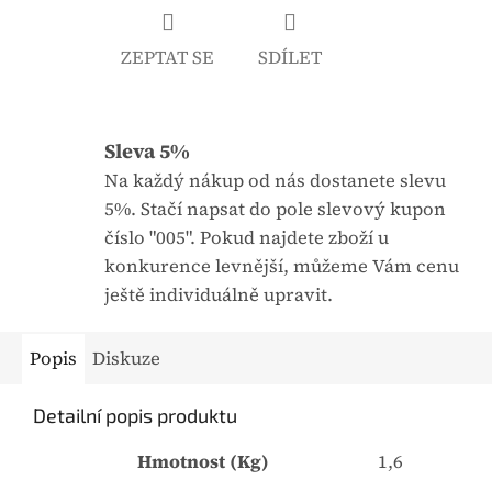
e
0
ZEPTAT SE
SDÍLET
,
0
z
Sleva 5%
5
Na každý nákup od nás dostanete slevu
h
5%. Stačí napsat do pole slevový kupon
v
číslo "005". Pokud najdete zboží u
ě
konkurence levnější, můžeme Vám cenu
z
ještě individuálně upravit.
d
i
Popis
Diskuze
č
e
Detailní popis produktu
k
.
Hmotnost (Kg)
1,6