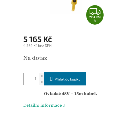
o
Z
d
ZDARM
D
n
A
o
A
c
5 165 Kč
e
R
4 269 Kč bez DPH
n
M
í
M
Na dotaz
p
ě
A
r
r
o
n
Přidat do košíku
d
á
u
c
Ovladač 48V – 15m kabel.
k
e
t
n
Detailní informace
u
a
j
: