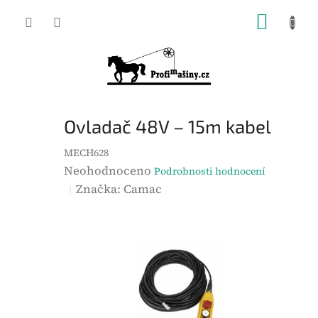
Přejít
NÁKUP
na
KOŠÍK
obsah
Ovladač 48V – 15m kabel
MECH628
P
Neohodnoceno
Podrobnosti hodnocení
r
Značka:
Camac
ů
m
ě
r
n
é
h