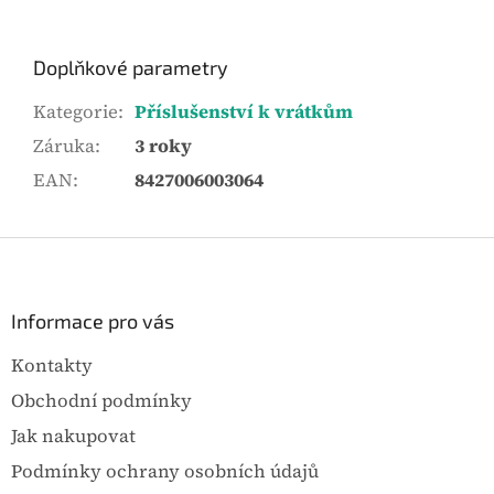
Doplňkové parametry
Kategorie
:
Příslušenství k vrátkům
Záruka
:
3 roky
EAN
:
8427006003064
Z
á
p
a
Informace pro vás
t
Kontakty
í
Obchodní podmínky
Jak nakupovat
Podmínky ochrany osobních údajů