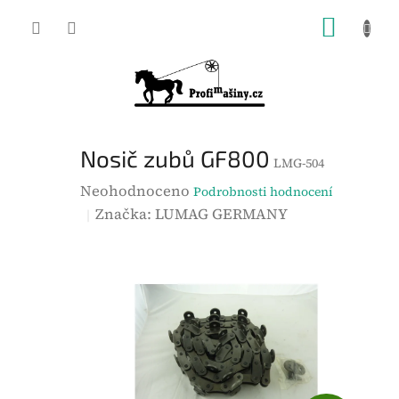
Přejít
NÁKUP
na
KOŠÍK
obsah
Nosič zubů GF800
LMG-504
P
Neohodnoceno
Podrobnosti hodnocení
r
Značka:
LUMAG GERMANY
ů
m
ě
r
n
é
h
o