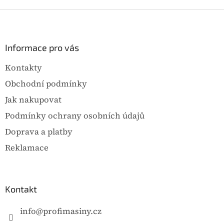
Z
á
p
a
Informace pro vás
t
Kontakty
í
Obchodní podmínky
Jak nakupovat
Podmínky ochrany osobních údajů
Doprava a platby
Reklamace
Kontakt
info
@
profimasiny.cz