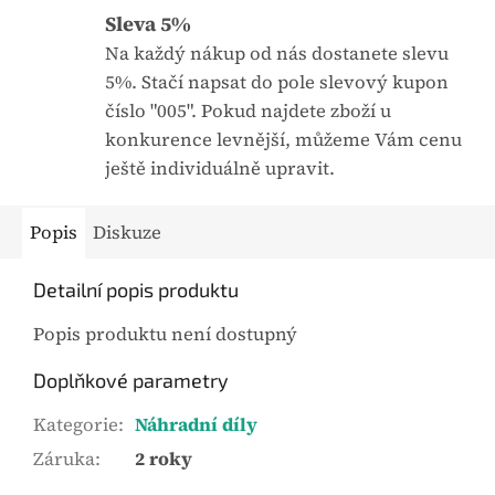
0
Sleva 5%
,
Na každý nákup od nás dostanete slevu
0
5%. Stačí napsat do pole slevový kupon
z
číslo "005". Pokud najdete zboží u
5
konkurence levnější, můžeme Vám cenu
h
ještě individuálně upravit.
v
ě
Popis
Diskuze
z
d
Detailní popis produktu
i
Popis produktu není dostupný
č
e
Doplňkové parametry
k
.
Kategorie
:
Náhradní díly
Záruka
:
2 roky