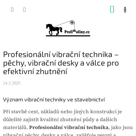
Přejít
NÁKUP
na
KOŠÍK
obsah
Profesionální vibrační technika –
pěchy, vibrační desky a válce pro
efektivní zhutnění
14.2.2025
Význam vibrační techniky ve stavebnictví
Při stavbě cest, základů nebo jiných konstrukcí je
důležité zajistit kvalitní zhutnění půdy a dalších
materiálů.
Profesionální vibrační technika
, jako jsou
vibrační pěchy, desky a válce, zajišťuje pevný a