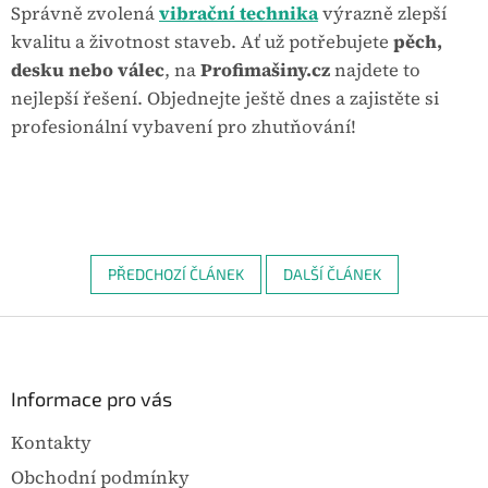
Správně zvolená
vibrační technika
výrazně zlepší
kvalitu a životnost staveb. Ať už potřebujete
pěch,
desku nebo válec
, na
Profimašiny.cz
najdete to
nejlepší řešení. Objednejte ještě dnes a zajistěte si
profesionální vybavení pro zhutňování!
PŘEDCHOZÍ ČLÁNEK
DALŠÍ ČLÁNEK
Z
á
p
a
Informace pro vás
t
Kontakty
í
Obchodní podmínky