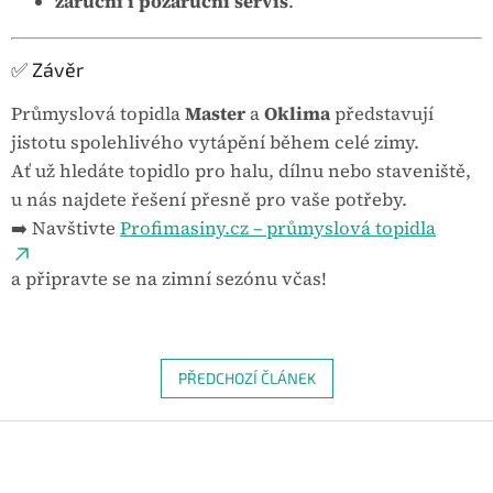
záruční i pozáruční servis
.
✅ Závěr
Průmyslová topidla
Master
a
Oklima
představují
jistotu spolehlivého vytápění během celé zimy.
Ať už hledáte topidlo pro halu, dílnu nebo staveniště,
u nás najdete řešení přesně pro vaše potřeby.
➡️ Navštivte
Profimasiny.cz – průmyslová topidla
a připravte se na zimní sezónu včas!
PŘEDCHOZÍ ČLÁNEK
Z
á
p