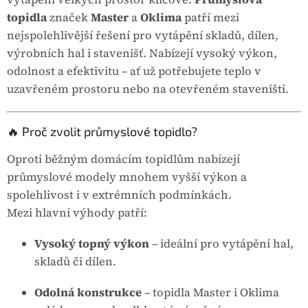
topidla
značek
Master
a
Oklima
patří mezi
nejspolehlivější řešení pro vytápění skladů, dílen,
výrobních hal i stavenišť. Nabízejí vysoký výkon,
odolnost a efektivitu – ať už potřebujete teplo v
uzavřeném prostoru nebo na otevřeném staveništi.
🔥 Proč zvolit průmyslové topidlo?
Oproti běžným domácím topidlům nabízejí
průmyslové modely mnohem vyšší výkon a
spolehlivost i v extrémních podmínkách.
Mezi hlavní výhody patří:
Vysoký topný výkon
– ideální pro vytápění hal,
skladů či dílen.
Odolná konstrukce
– topidla Master i Oklima