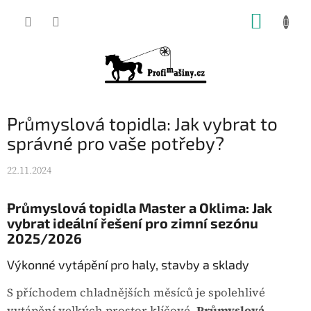
Přejít
NÁKUP
na
KOŠÍK
obsah
Průmyslová topidla: Jak vybrat to
správné pro vaše potřeby?
22.11.2024
Průmyslová topidla Master a Oklima: Jak
vybrat ideální řešení pro zimní sezónu
2025/2026
Výkonné vytápění pro haly, stavby a sklady
S příchodem chladnějších měsíců je spolehlivé
vytápění velkých prostor klíčové.
Průmyslová