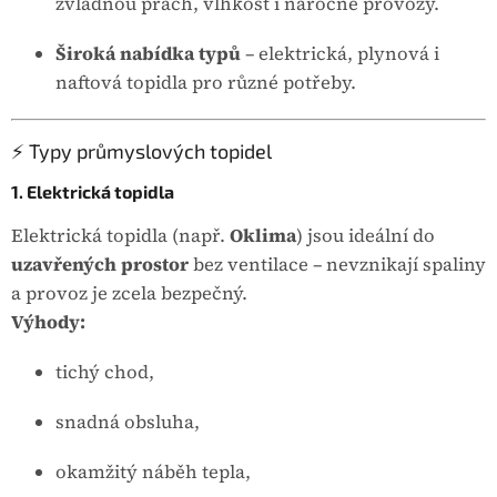
zvládnou prach, vlhkost i náročné provozy.
Široká nabídka typů
– elektrická, plynová i
naftová topidla pro různé potřeby.
⚡ Typy průmyslových topidel
1. Elektrická topidla
Elektrická topidla (např.
Oklima
) jsou ideální do
uzavřených prostor
bez ventilace – nevznikají spaliny
a provoz je zcela bezpečný.
Výhody:
tichý chod,
snadná obsluha,
okamžitý náběh tepla,