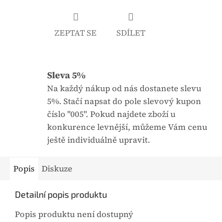
j
:
e
ZEPTAT SE
SDÍLET
0
,
0
Sleva 5%
z
5
Na každý nákup od nás dostanete slevu
h
5%. Stačí napsat do pole slevový kupon
v
číslo "005". Pokud najdete zboží u
ě
konkurence levnější, můžeme Vám cenu
z
ještě individuálně upravit.
d
i
Popis
Diskuze
č
e
Detailní popis produktu
k
Popis produktu není dostupný
.