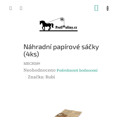
Přejít
NÁKUP
na
KOŠÍK
obsah
Náhradní papírové sáčky
(4ks)
MECH589
P
Neohodnoceno
Podrobnosti hodnocení
r
Značka:
Rubi
ů
m
ě
r
n