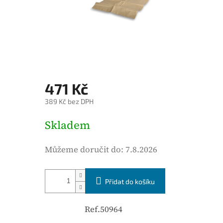
é
h
o
d
n
o
c
471 Kč
e
389 Kč bez DPH
n
í
M
Skladem
p
ě
r
r
Můžeme doručit do:
7.8.2026
o
n
d
á
u
Přidat do košíku
c
k
e
t
n
Ref.50964
u
a