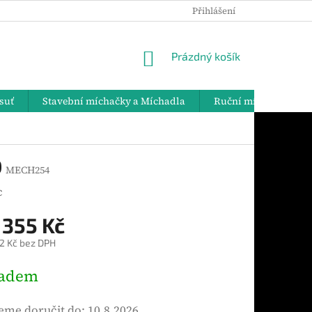
Přihlášení
PODMÍNKY OCHRANY OSOBNÍCH ÚDAJŮ
DOPRAVA A PLATBY
NÁKUPNÍ
Prázdný košík
KOŠÍK
suť
Stavební míchačky a Míchadla
Ruční míchadla
0
MECH254
c
 355 Kč
2 Kč bez DPH
ladem
me doručit do:
10.8.2026