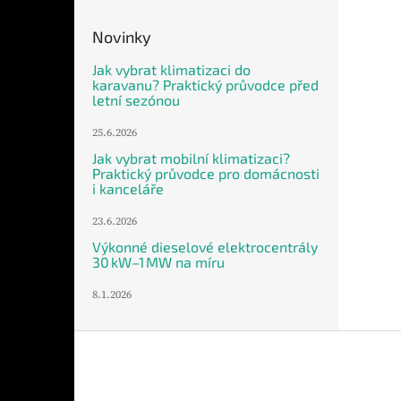
Novinky
Jak vybrat klimatizaci do
karavanu? Praktický průvodce před
letní sezónou
25.6.2026
Jak vybrat mobilní klimatizaci?
Praktický průvodce pro domácnosti
i kanceláře
23.6.2026
Výkonné dieselové elektrocentrály
30 kW–1 MW na míru
8.1.2026
Z
á
p
a