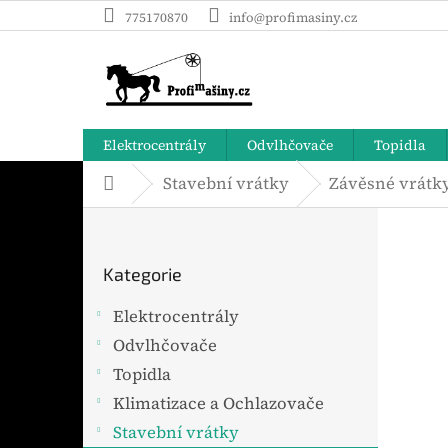
Přejít
775170870
info@profimasiny.cz
na
obsah
Elektrocentrály
Odvlhčovače
Topidla
Stavební vrátky
Závěsné vrátk
Domů
P
o
Přeskočit
s
Kategorie
t
kategorie
r
Elektrocentrály
a
Odvlhčovače
n
n
Topidla
í
Klimatizace a Ochlazovače
p
Stavební vrátky
a