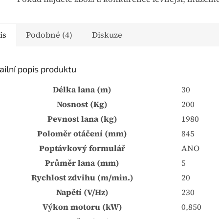
u
j
e
is
Podobné (4)
Diskuze
0
,
0
ailní popis produktu
z
Délka lana (m)
30
5
h
Nosnost (Kg)
200
v
Pevnost lana (kg)
1980
ě
Poloměr otáčení (mm)
845
z
Poptávkový formulář
ANO
d
Průměr lana (mm)
5
i
Rychlost zdvihu (m/min.)
20
č
e
Napětí (V/Hz)
230
k
Výkon motoru (kW)
0,850
.