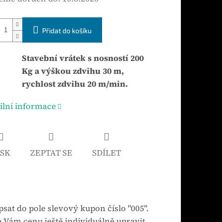
Přidat do košíku
Stavební vrátek s nosností 200
Kg a výškou zdvihu 30 m,
rychlost zdvihu 20 m/min.
ilní informace
ISK
ZEPTAT SE
SDÍLET
sat do pole slevový kupon číslo "005".
 Vám cenu ještě individuálně upravit.