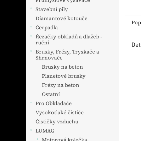
Průmyslové vysavače
Stavební pily
Diamantové kotouče
Pop
Čerpadla
Řezačky obkladů a dlažeb -
ruční
Det
Brusky, Frézy, Tryskače a
Shrnovače
Brusky na beton
Planetové brusky
Frézy na beton
Ostatní
Pro Obkladače
Vysokotlaké čističe
Čističky vzduchu
LUMAG
Motorová kolečka