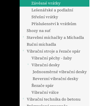
n
Závěsné vrátky
e
Lešenářské a podlažní
l
Střešní vrátky
Příslušenství k vrátkům
Shozy na suť
Stavební míchačky a Míchadla
Ruční míchadla
Vibrační stroje a řezače spár
Vibrační pěchy - žaby
Vibrační desky
Jednosměrné vibrační desky
Reverzní vibrační desky
Řezače spár
Vibrační válce
Vibrační technika do betonu