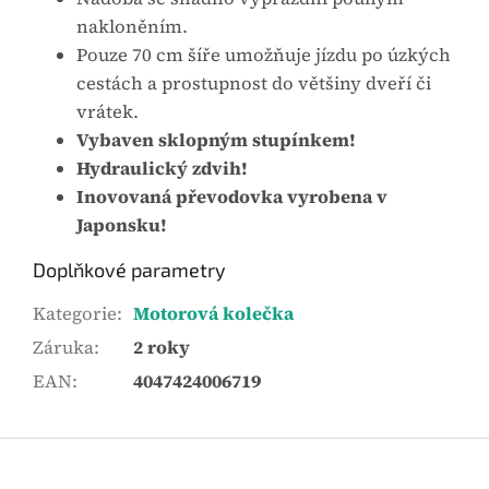
nakloněním.
Pouze 70 cm šíře umožňuje jízdu po úzkých
cestách a prostupnost do většiny dveří či
vrátek.
Vybaven sklopným stupínkem!
Hydraulický zdvih!
Inovovaná převodovka vyrobena v
Japonsku!
Doplňkové parametry
Kategorie
:
Motorová kolečka
Záruka
:
2 roky
EAN
:
4047424006719
Z
á