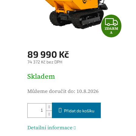
é
h
o
Z
d
ZDARM
D
n
A
o
A
c
89 990 Kč
e
R
74 372 Kč bez DPH
n
M
í
M
Skladem
p
ě
A
r
r
Můžeme doručit do:
10.8.2026
o
n
d
á
u
Přidat do košíku
c
k
e
t
n
Detailní informace
u
a