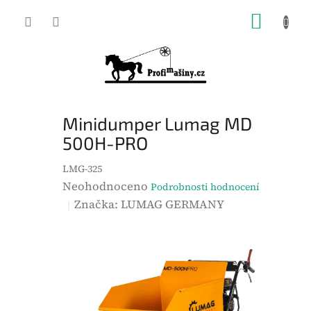
Přejít
NÁKUP
na
KOŠÍK
obsah
Minidumper Lumag MD
500H-PRO
LMG-325
P
Neohodnoceno
Podrobnosti hodnocení
r
Značka:
LUMAG GERMANY
ů
m
ě
r
n