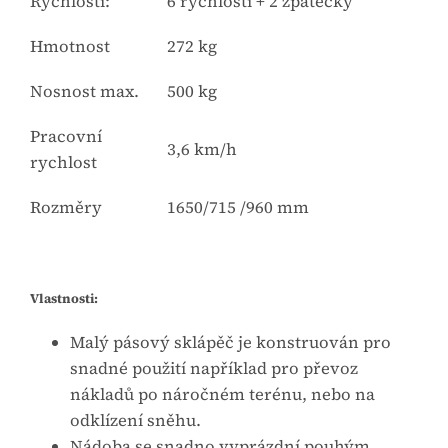
Rychlosti:
6 rychlostí + 2 zpátečky
Hmotnost
272 kg
Nosnost max.
500 kg
Pracovní
3,6 km/h
rychlost
Rozměry
1650/715 /960 mm
Vlastnosti:
Malý pásový sklápěč je konstruován pro
snadné použití například pro převoz
nákladů po náročném terénu, nebo na
odklízení sněhu.
Nádoba se snadno vyprázdní pouhým