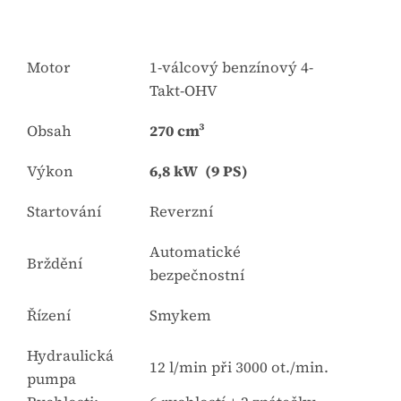
Motor
1-válcový benzínový 4-
Takt-OHV
Obsah
270 cm³
Výkon
6,8 kW (9 PS)
Startování
Reverzní
Automatické
Brždění
bezpečnostní
Řízení
Smykem
Hydraulická
12 l/min při 3000 ot./min.
pumpa