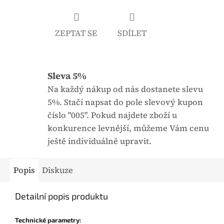
j
:
e
ZEPTAT SE
SDÍLET
0
,
0
Sleva 5%
z
5
Na každý nákup od nás dostanete slevu
h
5%. Stačí napsat do pole slevový kupon
v
číslo "005". Pokud najdete zboží u
ě
konkurence levnější, můžeme Vám cenu
z
ještě individuálně upravit.
d
i
Popis
Diskuze
č
e
Detailní popis produktu
k
.
Technické parametry: