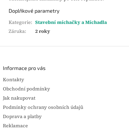
Doplňkové parametry
Kategorie
:
Stavební míchačky a Míchadla
Záruka
:
2 roky
Z
á
p
a
Informace pro vás
t
Kontakty
í
Obchodní podmínky
Jak nakupovat
Podmínky ochrany osobních údajů
Doprava a platby
Reklamace