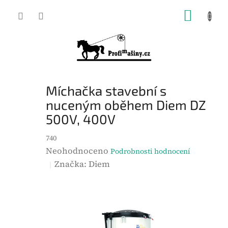
Přejít
NÁKUP
na
KOŠÍK
obsah
Míchačka stavební s
nuceným oběhem Diem DZ
500V, 400V
740
P
Neohodnoceno
Podrobnosti hodnocení
r
Značka:
Diem
ů
m
ě
r