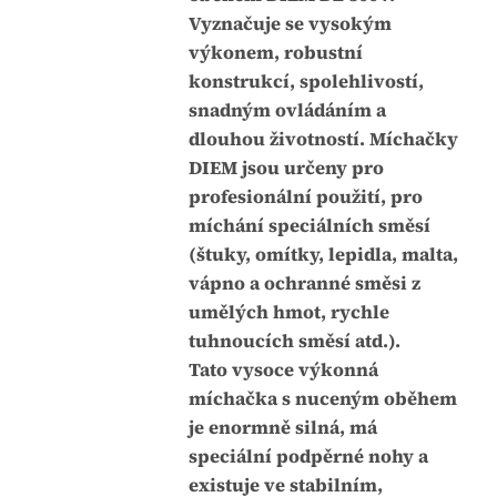
Vyznačuje se vysokým
u
a
výkonem, robustní
j
:
konstrukcí, spolehlivostí,
e
snadným ovládáním a
0
dlouhou životností. Míchačky
,
DIEM jsou určeny pro
0
profesionální použití, pro
z
míchání speciálních směsí
5
(štuky, omítky, lepidla, malta,
h
vápno a ochranné směsi z
v
umělých hmot, rychle
ě
tuhnoucích směsí atd.).
z
Tato vysoce výkonná
d
míchačka s nuceným oběhem
i
je enormně silná, má
č
speciální podpěrné nohy a
e
existuje ve stabilním,
k