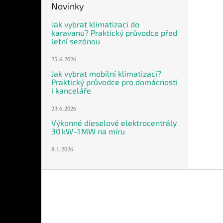
Novinky
Jak vybrat klimatizaci do
karavanu? Praktický průvodce před
letní sezónou
25.6.2026
Jak vybrat mobilní klimatizaci?
Praktický průvodce pro domácnosti
i kanceláře
23.6.2026
Výkonné dieselové elektrocentrály
30 kW–1 MW na míru
8.1.2026
Z
á
p
a
t