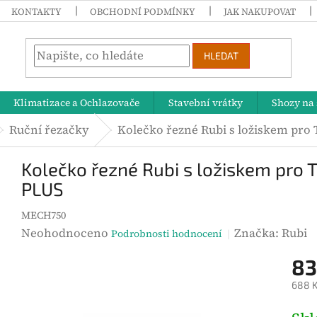
KONTAKTY
OBCHODNÍ PODMÍNKY
JAK NAKUPOVAT
HLEDAT
Klimatizace a Ochlazovače
Stavební vrátky
Shozy na 
Ruční řezačky
Kolečko řezné Rubi s ložiskem pr
Kolečko řezné Rubi s ložiskem pr
PLUS
MECH750
P
Neohodnoceno
Značka:
Rubi
Podrobnosti hodnocení
r
83
ů
688 K
m
ě
M