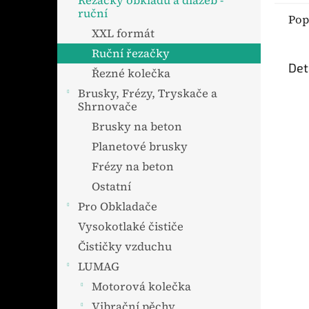
Řezačky obkladů a dlažeb -
ruční
Pop
XXL formát
Ruční řezačky
Det
Řezné kolečka
Brusky, Frézy, Tryskače a
Shrnovače
Brusky na beton
Planetové brusky
Frézy na beton
Ostatní
Pro Obkladače
Vysokotlaké čističe
Čističky vzduchu
LUMAG
Motorová kolečka
Vibrační pěchy