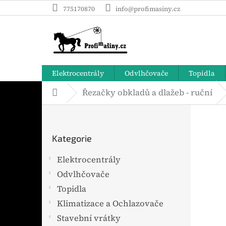
Přejít
775170870
info@profimasiny.cz
na
obsah
Elektrocentrály
Odvlhčovače
Topidla
Řezačky obkladů a dlažeb - ruční
Domů
P
o
Přeskočit
s
Kategorie
t
kategorie
r
Elektrocentrály
a
Odvlhčovače
n
n
Topidla
í
Klimatizace a Ochlazovače
p
Stavební vrátky
a