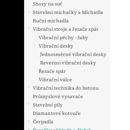
n
Shozy na suť
e
Stavební míchačky a Míchadla
l
Ruční míchadla
Vibrační stroje a řezače spár
Vibrační pěchy - žaby
Vibrační desky
Jednosměrné vibrační desky
Reverzní vibrační desky
Řezače spár
Vibrační válce
Vibrační technika do betonu
Průmyslové vysavače
Stavební pily
Diamantové kotouče
Čerpadla