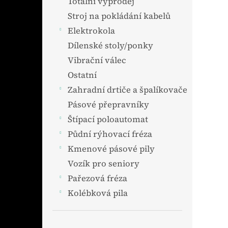
Totální výprodej
Stroj na pokládání kabelů
Elektrokola
Dílenské stoly/ponky
Vibrační válec
Ostatní
Zahradní drtiče a špalíkovače
Pásové přepravníky
Štípací poloautomat
Půdní rýhovací fréza
Kmenové pásové pily
Vozík pro seniory
Pařezová fréza
Kolébková pila