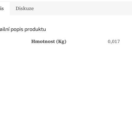
k
is
Diskuze
t
u
j
ailní popis produktu
e
0
Hmotnost (Kg)
0,017
,
0
z
5
h
v
ě
z
d
i
č
e