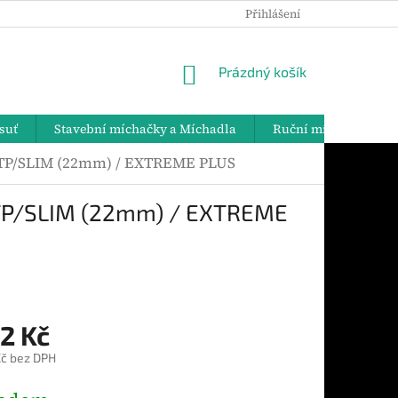
Přihlášení
PODMÍNKY OCHRANY OSOBNÍCH ÚDAJŮ
DOPRAVA A PLATBY
NÁKUPNÍ
Prázdný košík
KOŠÍK
suť
Stavební míchačky a Míchadla
Ruční míchadla
o TP/SLIM (22mm) / EXTREME PLUS
o TP/SLIM (22mm) / EXTREME
2 Kč
č bez DPH