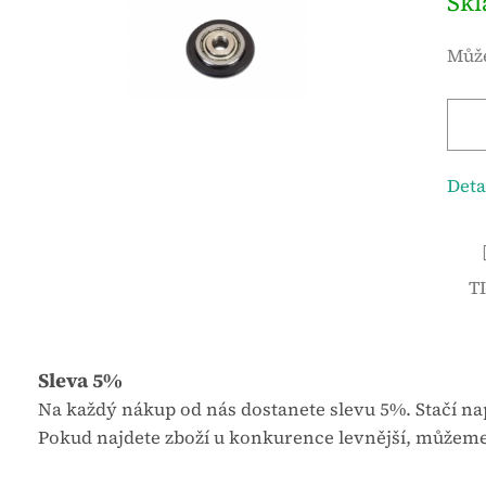
Sk
r
ě
n
r
Může
é
n
h
á
o
c
d
e
n
n
Deta
o
a
c
:
e
T
n
í
p
r
Sleva 5%
o
Na každý nákup od nás dostanete slevu 5%. Stačí nap
d
Pokud najdete zboží u konkurence levnější, můžeme
u