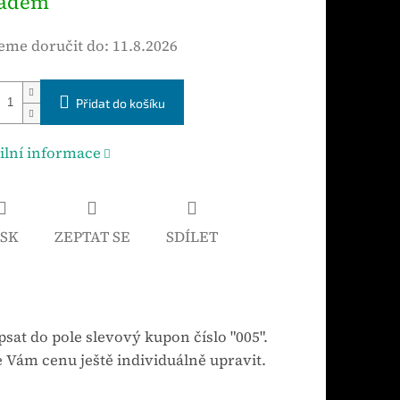
ladem
me doručit do:
11.8.2026
Přidat do košíku
ilní informace
ISK
ZEPTAT SE
SDÍLET
sat do pole slevový kupon číslo "005".
 Vám cenu ještě individuálně upravit.